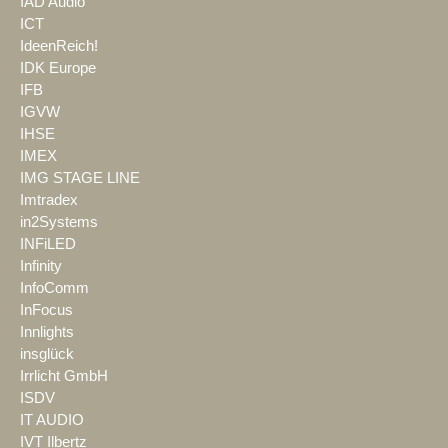
IAD Audio
ICT
IdeenReich!
IDK Europe
IFB
IGVW
IHSE
IMEX
IMG STAGE LINE
Imtradex
in2Systems
INFiLED
Infinity
InfoComm
InFocus
Innlights
insglück
Irrlicht GmbH
ISDV
IT AUDIO
IVT Ilbertz