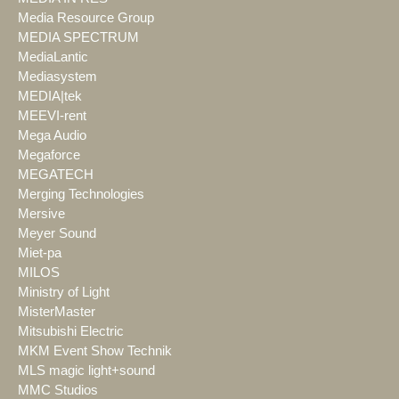
Media Resource Group
MEDIA SPECTRUM
MediaLantic
Mediasystem
MEDIA|tek
MEEVI-rent
Mega Audio
Megaforce
MEGATECH
Merging Technologies
Mersive
Meyer Sound
Miet-pa
MILOS
Ministry of Light
MisterMaster
Mitsubishi Electric
MKM Event Show Technik
MLS magic light+sound
MMC Studios