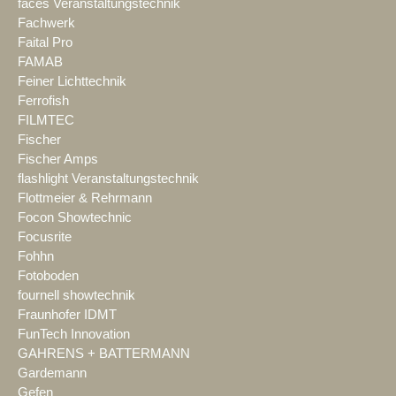
faces Veranstaltungstechnik
Fachwerk
Faital Pro
FAMAB
Feiner Lichttechnik
Ferrofish
FILMTEC
Fischer
Fischer Amps
flashlight Veranstaltungstechnik
Flottmeier & Rehrmann
Focon Showtechnic
Focusrite
Fohhn
Fotoboden
fournell showtechnik
Fraunhofer IDMT
FunTech Innovation
GAHRENS + BATTERMANN
Gardemann
Gefen