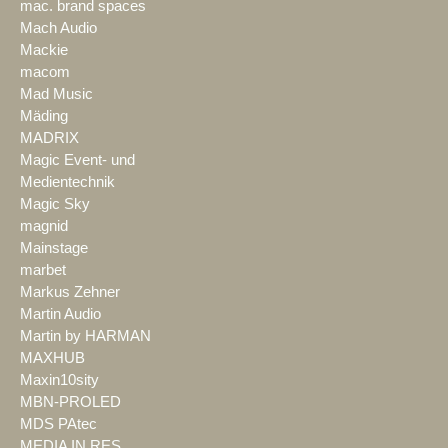
mac. brand spaces
Mach Audio
Mackie
macom
Mad Music
Mäding
MADRIX
Magic Event- und
Medientechnik
Magic Sky
magnid
Mainstage
marbet
Markus Zehner
Martin Audio
Martin by HARMAN
MAXHUB
Maxin10sity
MBN-PROLED
MDS PAtec
MEDIA IN RES