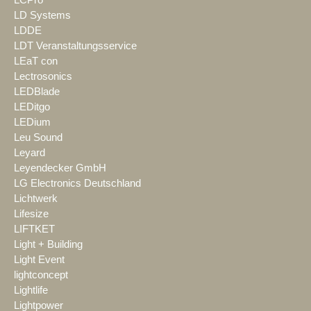
LCPro
LD Systems
LDDE
LDT Veranstaltungsservice
LEaT con
Lectrosonics
LEDBlade
LEDitgo
LEDium
Leu Sound
Leyard
Leyendecker GmbH
LG Electronics Deutschland
Lichtwerk
Lifesize
LIFTKET
Light + Building
Light Event
lightconcept
Lightlife
Lightpower