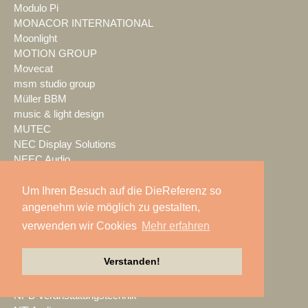
Modulo Pi
MONACOR INTERNATIONAL
Moonlight
MOTION GROUP
Movecat
msm studio group
Müller BBM
music & light design
MUTEC
NEC Display Solutions
NEEC Audio
Neumann&Müller
Neumann.Berlin
Um Ihren Besuch auf die DieReferenz so
Nexo
angenehm wie möglich zu gestalten,
NicLen
verwenden wir Cookies
Mehr erfahren
NIEMEIER Event Tools
NIYU.productions
Verstanden!
nobeo
Nocturne Drones GmbH
NPB Veranstaltungstechnik