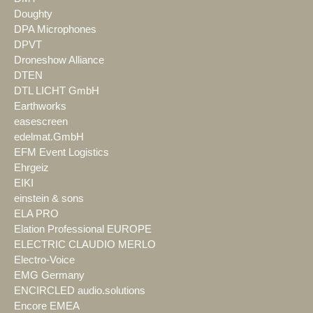
Doughty
DPA Microphones
DPVT
Droneshow Alliance
DTEN
DTL LICHT GmbH
Earthworks
easescreen
edelmat.GmbH
EFM Event Logistics
Ehrgeiz
EIKI
einstein & sons
ELA PRO
Elation Professional EUROPE
ELECTRIC CLAUDIO MERLO
Electro-Voice
EMG Germany
ENCIRCLED audio.solutions
Encore EMEA