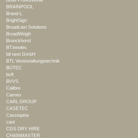
Bose Professional
BRAINPOOL
Brand-L
BrightSign
Broadcast Solutions
BroadWeigh
Brunckhorst
BT.innotec
btl next GmbH
BTL Veranstaltungstechnik
BÜTEC
bvft
BVVS
Calibre
Cameo
CARL GROUP
CASETEC
Cassiopeia
cast
CGS DRY HIRE
CHAINMASTER