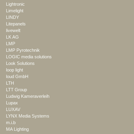
Lightronic
Limelight
LINDY
Litepanels
livewelt
LK AG
LMP
LMP Pyrotechnik
LOGIC media solutions
Look Solutions
loop light
loud GmbH
LTH
LTT Group
Ludwig Kameraverleih
Lupax
LUXAV
LYNX Media Systems
m.i.b
MA Lighting