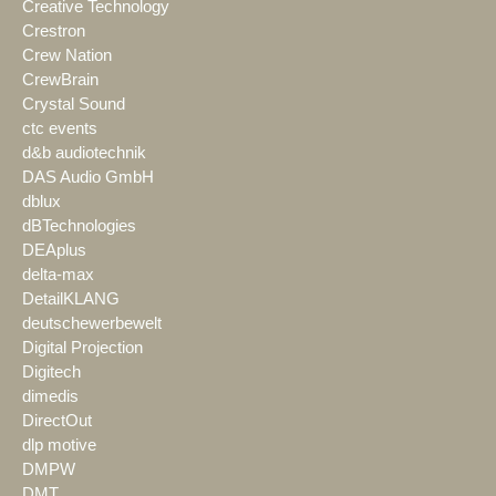
Creative Technology
Crestron
Crew Nation
CrewBrain
Crystal Sound
ctc events
d&b audiotechnik
DAS Audio GmbH
dblux
dBTechnologies
DEAplus
delta-max
DetailKLANG
deutschewerbewelt
Digital Projection
Digitech
dimedis
DirectOut
dlp motive
DMPW
DMT