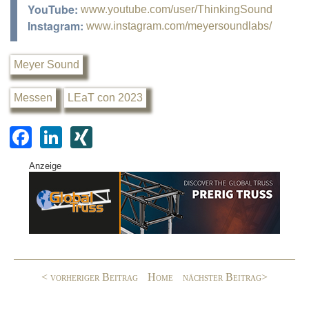
YouTube:
www.youtube.com/user/ThinkingSound
Instagram:
www.instagram.com/meyersoundlabs/
Meyer Sound
Messen
LEaT con 2023
F
Li
XI
a
n
N
Anzeige
c
k
G
e
e
b
dI
o
n
o
< vorheriger Beitrag
Home
nächster Beitrag>
k