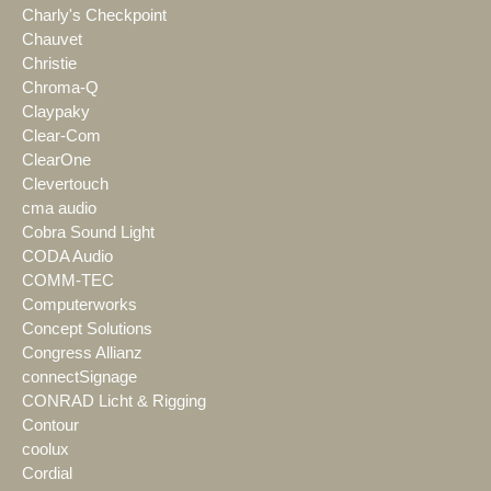
Charly's Checkpoint
Chauvet
Christie
Chroma-Q
Claypaky
Clear-Com
ClearOne
Clevertouch
cma audio
Cobra Sound Light
CODA Audio
COMM-TEC
Computerworks
Concept Solutions
Congress Allianz
connectSignage
CONRAD Licht & Rigging
Contour
coolux
Cordial