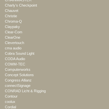
CHAINMASTER
Charly's Checkpoint
Chauvet
Christie
Chroma-Q
Claypaky
Clear-Com
ClearOne
Clevertouch
cma audio
Cobra Sound Light
CODA Audio
COMM-TEC
Computerworks
Concept Solutions
Congress Allianz
connectSignage
CONRAD Licht & Rigging
Contour
coolux
Cordial