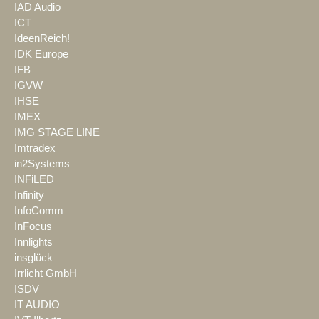
IAD Audio
ICT
IdeenReich!
IDK Europe
IFB
IGVW
IHSE
IMEX
IMG STAGE LINE
Imtradex
in2Systems
INFiLED
Infinity
InfoComm
InFocus
Innlights
insglück
Irrlicht GmbH
ISDV
IT AUDIO