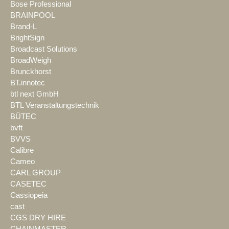
Bose Professional
BRAINPOOL
Brand-L
BrightSign
Broadcast Solutions
BroadWeigh
Brunckhorst
BT.innotec
btl next GmbH
BTL Veranstaltungstechnik
BÜTEC
bvft
BVVS
Calibre
Cameo
CARL GROUP
CASETEC
Cassiopeia
cast
CGS DRY HIRE