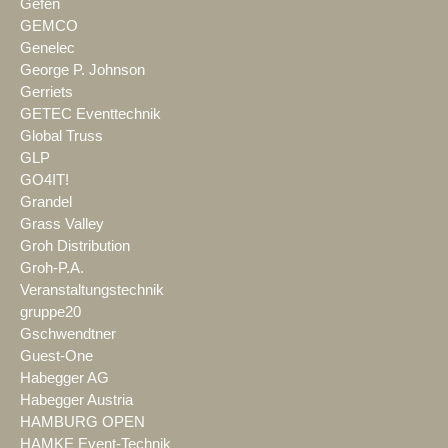
Gefen
GEMCO
Genelec
George P. Johnson
Gerriets
GETEC Eventtechnik
Global Truss
GLP
GO4IT!
Grandel
Grass Valley
Groh Distribution
Groh-P.A.
Veranstaltungstechnik
gruppe20
Gschwendtner
Guest-One
Habegger AG
Habegger Austria
HAMBURG OPEN
HAMKE Event-Technik