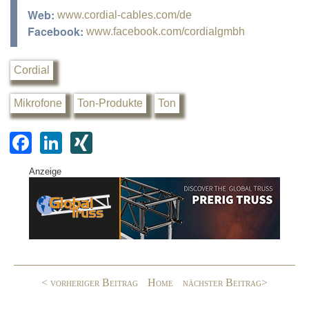
Web:
www.cordial-cables.com/de
Facebook:
www.facebook.com/cordialgmbh
Cordial
Mikrofone
Ton-Produkte
Ton
F
Li
XI
a
n
N
Anzeige
c
k
G
e
e
b
dI
o
n
o
< vorheriger Beitrag
Home
nächster Beitrag>
k