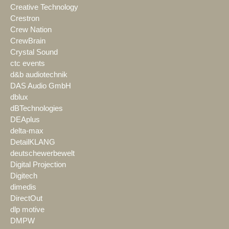
Creative Technology
Crestron
Crew Nation
CrewBrain
Crystal Sound
ctc events
d&b audiotechnik
DAS Audio GmbH
dblux
dBTechnologies
DEAplus
delta-max
DetailKLANG
deutschewerbewelt
Digital Projection
Digitech
dimedis
DirectOut
dlp motive
DMPW