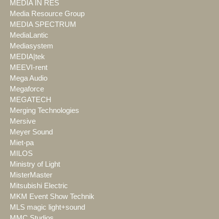
MEDIA IN RES
Media Resource Group
MEDIA SPECTRUM
MediaLantic
Mediasystem
MEDIA|tek
MEEVI-rent
Mega Audio
Megaforce
MEGATECH
Merging Technologies
Mersive
Meyer Sound
Miet-pa
MILOS
Ministry of Light
MisterMaster
Mitsubishi Electric
MKM Event Show Technik
MLS magic light+sound
MMC Studios