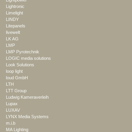
Lightpower
Lightronic
Limelight
LINDY
Litepanels
livewelt
LK AG
LMP
LMP Pyrotechnik
LOGIC media solutions
Look Solutions
loop light
loud GmbH
LTH
LTT Group
Ludwig Kameraverleih
Lupax
LUXAV
LYNX Media Systems
m.i.b
MA Lighting