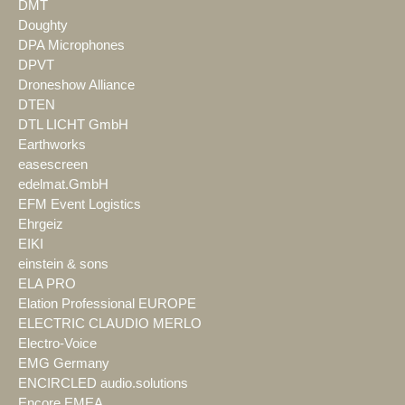
DMT
Doughty
DPA Microphones
DPVT
Droneshow Alliance
DTEN
DTL LICHT GmbH
Earthworks
easescreen
edelmat.GmbH
EFM Event Logistics
Ehrgeiz
EIKI
einstein & sons
ELA PRO
Elation Professional EUROPE
ELECTRIC CLAUDIO MERLO
Electro-Voice
EMG Germany
ENCIRCLED audio.solutions
Encore EMEA