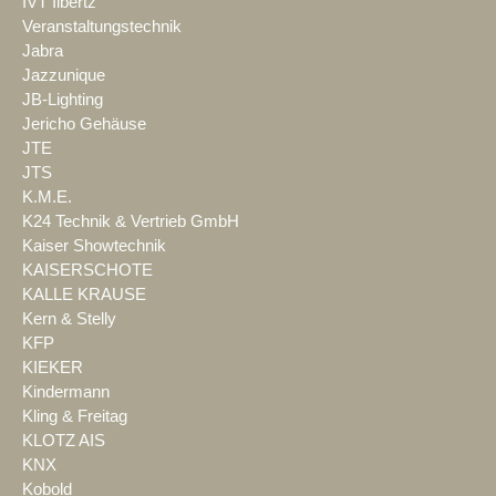
IVT Ilbertz
Veranstaltungstechnik
Jabra
Jazzunique
JB-Lighting
Jericho Gehäuse
JTE
JTS
K.M.E.
K24 Technik & Vertrieb GmbH
Kaiser Showtechnik
KAISERSCHOTE
KALLE KRAUSE
Kern & Stelly
KFP
KIEKER
Kindermann
Kling & Freitag
KLOTZ AIS
KNX
Kobold