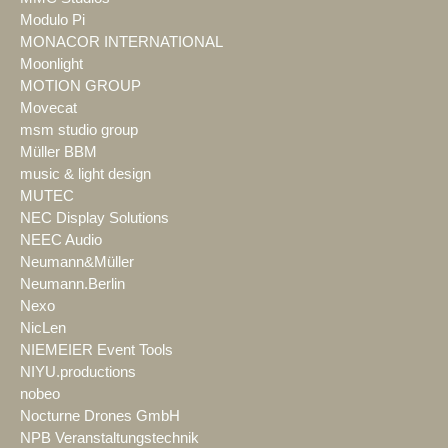
Modulo Pi
MONACOR INTERNATIONAL
Moonlight
MOTION GROUP
Movecat
msm studio group
Müller BBM
music & light design
MUTEC
NEC Display Solutions
NEEC Audio
Neumann&Müller
Neumann.Berlin
Nexo
NicLen
NIEMEIER Event Tools
NIYU.productions
nobeo
Nocturne Drones GmbH
NPB Veranstaltungstechnik