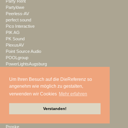
Party Rent
Partylöwe
Peerless-AV
perfect sound
Pico Interactive
PIK AG
PK Sound
PlexusAV
Point Source Audio
POOLgroup
PowerLightsAugsburg
preworks
PRG
Um Ihren Besuch auf die DieReferenz so
Pro Audio-Technik
angenehm wie möglich zu gestalten,
ProAudio Technology
verwenden wir Cookies
Mehr erfahren
ProCase
Prolight + Sound Frankfurt
Prolights
Verstanden!
Prolyte
Promethean
Proske