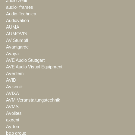
audio zenit
audio+frames
Audio-Technica
Audiovation
AUMA
AUMOVIS
AV Stumpfl
Avantgarde
Avaya
AVE Audio Stuttgart
AVE Audio Visual Equipment
Aventem
AVID
Avisonik
AVIXA
AVM Veranstaltungstechnik
AVMS
Avolites
axxent
Ayrton
b&b group