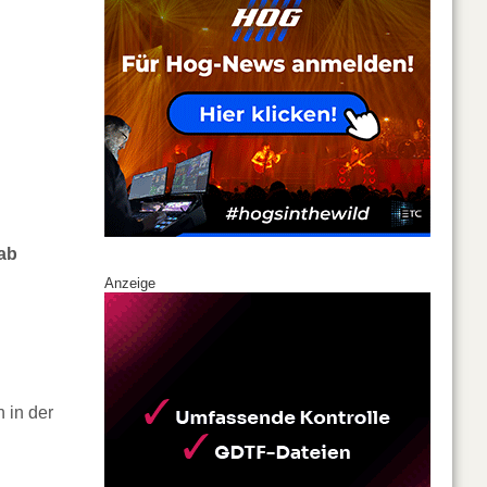
ab
Anzeige
 in der