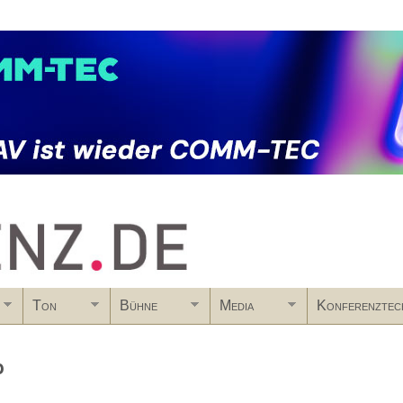
Skip to main content
Ton
Bühne
Media
Konferenztec
b