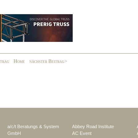
itrag
Home
nächster Beitrag>
a/c/t Beratungs & System
Abbey Road Institute
GmbH
AC Event