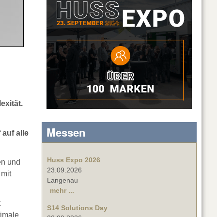
xität.
Messen
auf alle
Huss Expo 2026
en und
23.09.2026
 mit
Langenau
mehr ...
t
S14 Solutions Day
timale