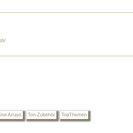
bh/
ine Arrays
Ton-Zubehör
TopThemen