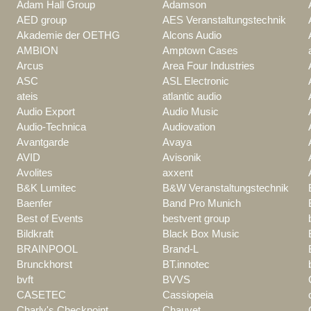
Adam Hall Group
Adamson
AED group
AES Veranstaltungstechnik
Akademie der OETHG
Alcons Audio
AMBION
Amptown Cases
Arcus
Area Four Industries
ASC
ASL Electronic
ateis
atlantic audio
Audio Export
Audio Music
Audio-Technica
Audiovation
Avantgarde
Avaya
AVID
Avisonik
Avolites
axxent
B&K Lumitec
B&W Veranstaltungstechnik
Baenfer
Band Pro Munich
Best of Events
bestvent group
Bildkraft
Black Box Music
BRAINPOOL
Brand-L
Brunckhorst
BT.innotec
bvft
BVVS
CASETEC
Cassiopeia
Charly's Checkpoint
Chauvet