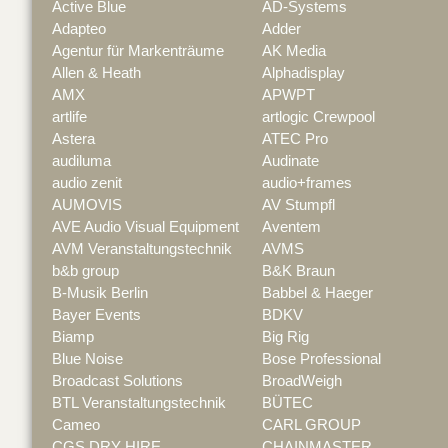
Active Blue
AD-Systems
Adapteo
Adder
Agentur für Markenträume
AK Media
Allen & Heath
Alphadisplay
AMX
APWPT
artlife
artlogic Crewpool
Astera
ATEC Pro
audiluma
Audinate
audio zenit
audio+frames
AUMOVIS
AV Stumpfl
AVE Audio Visual Equipment
Aventem
AVM Veranstaltungstechnik
AVMS
b&b group
B&K Braun
B-Musik Berlin
Babbel & Haeger
Bayer Events
BDKV
Biamp
Big Rig
Blue Noise
Bose Professional
Broadcast Solutions
BroadWeigh
BTL Veranstaltungstechnik
BÜTEC
Cameo
CARL GROUP
CGS DRY HIRE
CHAINMASTER