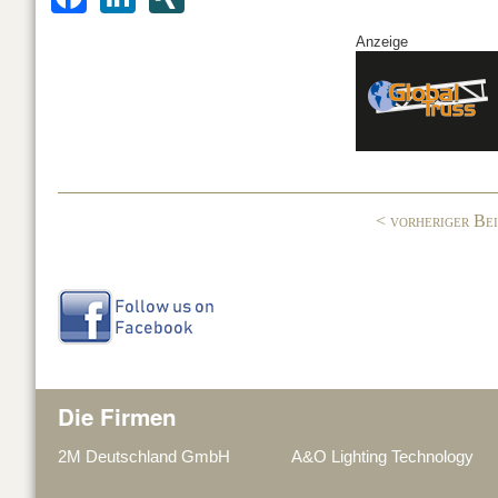
a
n
N
Anzeige
c
k
G
e
e
b
dI
o
n
o
< vorheriger Be
k
Die Firmen
2M Deutschland GmbH
A&O Lighting Technology