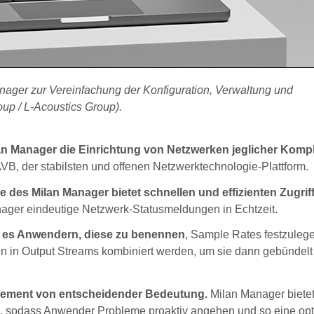
nager zur Vereinfachung der Konfiguration, Verwaltung und
p / L-Acoustics Group).
 Manager die Einrichtung von Netzwerken jeglicher Komple
AVB, der stabilsten und offenen Netzwerktechnologie-Plattform.
e des Milan Manager bietet schnellen und effizienten Zugriff 
nager eindeutige Netzwerk-Statusmeldungen in Echtzeit.
t es Anwendern, diese zu benennen
, Sample Rates festzuleg
en in Output Streams kombiniert werden, um sie dann gebündelt
agement von entscheidender Bedeutung.
Milan Manager biete
tus, sodass Anwender Probleme proaktiv angehen und so eine op