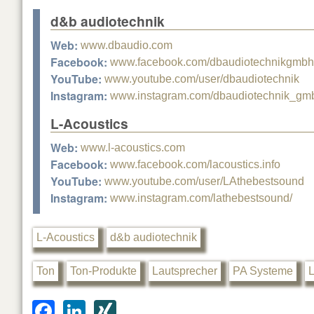
d&b audiotechnik
Web:
www.dbaudio.com
Facebook:
www.facebook.com/dbaudiotechnikgmbh
YouTube:
www.youtube.com/user/dbaudiotechnik
Instagram:
www.instagram.com/dbaudiotechnik_gm
L-Acoustics
Web:
www.l-acoustics.com
Facebook:
www.facebook.com/lacoustics.info
YouTube:
www.youtube.com/user/LAthebestsound
Instagram:
www.instagram.com/lathebestsound/
L-Acoustics
d&b audiotechnik
Ton
Ton-Produkte
Lautsprecher
PA Systeme
L
F
Li
XI