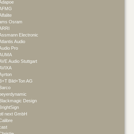
Adapoe
AFMG
Alfalite
ams Osram
ARRI
Assmann Electronic
Atlantis Audio
Audio Pro
AUMA
AVE Audio Stuttgart
AVIXA
Ayrton
B+T Bild+Ton AG
Barco
beyerdynamic
Blackmagic Design
BrightSign
btl next GmbH
Calibre
cast
Christie