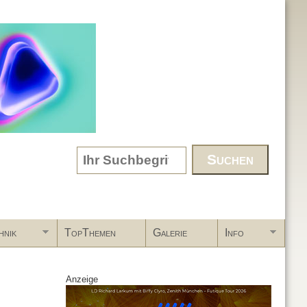
Search form
hnik
TopThemen
Galerie
Info
Anzeige