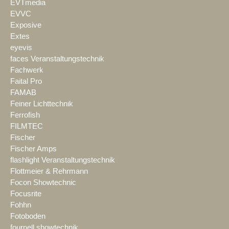
EVTmedia
EVVC
Exposive
Extes
eyevis
faces Veranstaltungstechnik
Fachwerk
Faital Pro
FAMAB
Feiner Lichttechnik
Ferrofish
FILMTEC
Fischer
Fischer Amps
flashlight Veranstaltungstechnik
Flottmeier & Rehrmann
Focon Showtechnic
Focusrite
Fohhn
Fotoboden
fournell showtechnik