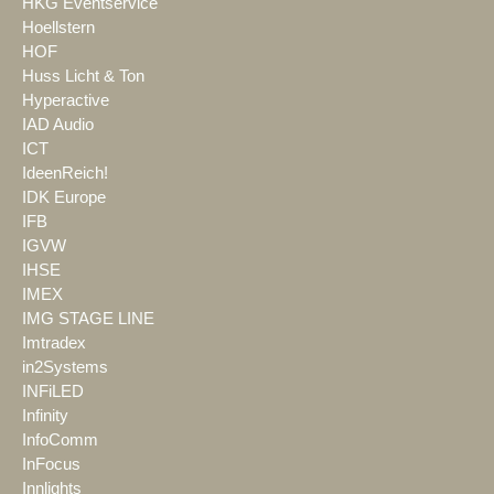
HKG Eventservice
Hoellstern
HOF
Huss Licht & Ton
Hyperactive
IAD Audio
ICT
IdeenReich!
IDK Europe
IFB
IGVW
IHSE
IMEX
IMG STAGE LINE
Imtradex
in2Systems
INFiLED
Infinity
InfoComm
InFocus
Innlights