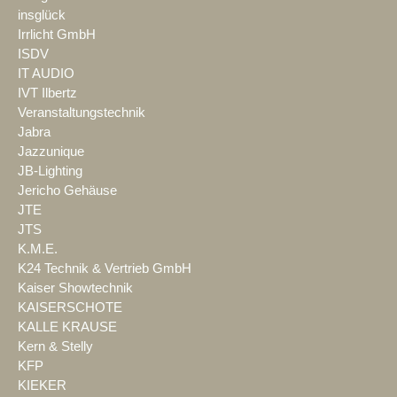
insglück
Irrlicht GmbH
ISDV
IT AUDIO
IVT Ilbertz
Veranstaltungstechnik
Jabra
Jazzunique
JB-Lighting
Jericho Gehäuse
JTE
JTS
K.M.E.
K24 Technik & Vertrieb GmbH
Kaiser Showtechnik
KAISERSCHOTE
KALLE KRAUSE
Kern & Stelly
KFP
KIEKER