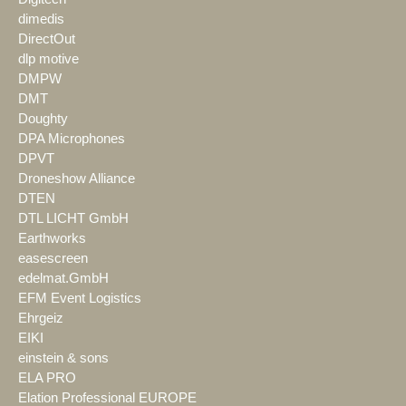
dimedis
DirectOut
dlp motive
DMPW
DMT
Doughty
DPA Microphones
DPVT
Droneshow Alliance
DTEN
DTL LICHT GmbH
Earthworks
easescreen
edelmat.GmbH
EFM Event Logistics
Ehrgeiz
EIKI
einstein & sons
ELA PRO
Elation Professional EUROPE