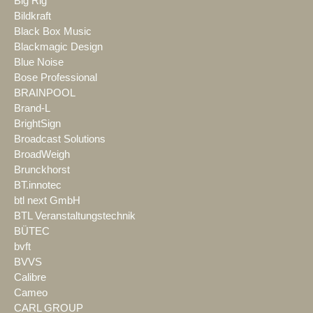
Big Rig
Bildkraft
Black Box Music
Blackmagic Design
Blue Noise
Bose Professional
BRAINPOOL
Brand-L
BrightSign
Broadcast Solutions
BroadWeigh
Brunckhorst
BT.innotec
btl next GmbH
BTL Veranstaltungstechnik
BÜTEC
bvft
BVVS
Calibre
Cameo
CARL GROUP