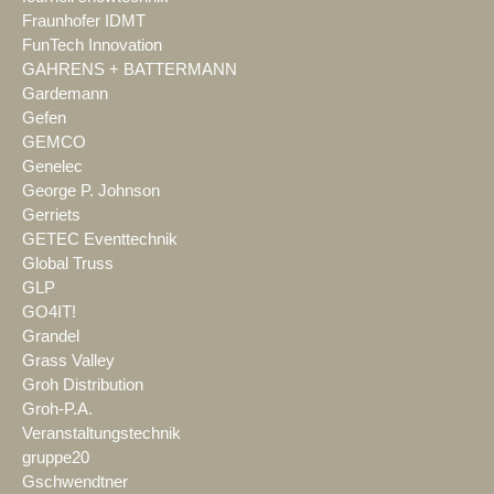
Fraunhofer IDMT
FunTech Innovation
GAHRENS + BATTERMANN
Gardemann
Gefen
GEMCO
Genelec
George P. Johnson
Gerriets
GETEC Eventtechnik
Global Truss
GLP
GO4IT!
Grandel
Grass Valley
Groh Distribution
Groh-P.A.
Veranstaltungstechnik
gruppe20
Gschwendtner