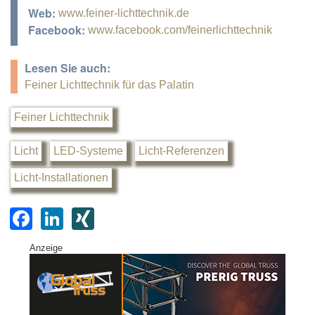
Web:
www.feiner-lichttechnik.de
Facebook:
www.facebook.com/feinerlichttechnik
Lesen Sie auch:
Feiner Lichttechnik für das Palatin
Feiner Lichttechnik
Licht
LED-Systeme
Licht-Referenzen
Licht-Installationen
F
Li
XI
a
n
N
Anzeige
c
k
G
e
e
b
dI