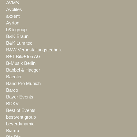
AVMS
Avolites
axxent
Ayrton
b&b group
B&K Braun
B&K Lumitec
B&W Veranstaltungstechnik
B+T Bild+Ton AG
B-Musik Berlin
Babbel & Haeger
Baenfer
Band Pro Munich
Barco
Bayer Events
BDKV
Best of Events
bestvent group
beyerdynamic
Biamp