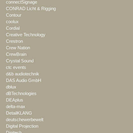
connectSignage
CONRAD Licht & Rigging
Contour
coolux
Cordial
Creative Technology
Crestron
Crew Nation
CrewBrain
Crystal Sound
ctc events
d&b audiotechnik
DAS Audio GmbH
dblux
dBTechnologies
DEAplus
delta-max
DetailKLANG
deutschewerbewelt
Digital Projection
Digitech