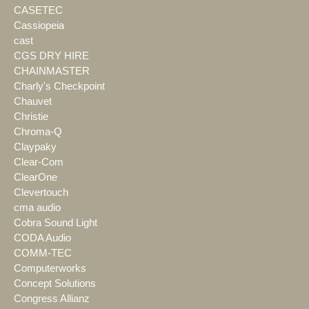
CASETEC
Cassiopeia
cast
CGS DRY HIRE
CHAINMASTER
Charly's Checkpoint
Chauvet
Christie
Chroma-Q
Claypaky
Clear-Com
ClearOne
Clevertouch
cma audio
Cobra Sound Light
CODA Audio
COMM-TEC
Computerworks
Concept Solutions
Congress Allianz