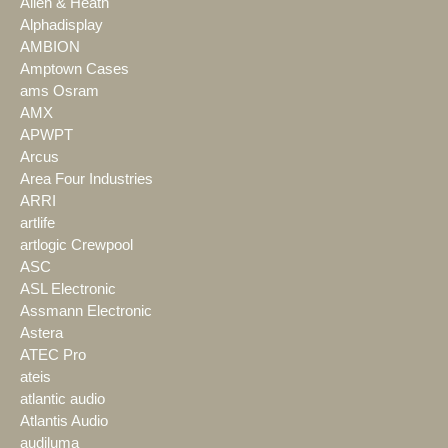
Allen & Heath
Alphadisplay
AMBION
Amptown Cases
ams Osram
AMX
APWPT
Arcus
Area Four Industries
ARRI
artlife
artlogic Crewpool
ASC
ASL Electronic
Assmann Electronic
Astera
ATEC Pro
ateis
atlantic audio
Atlantis Audio
audiluma