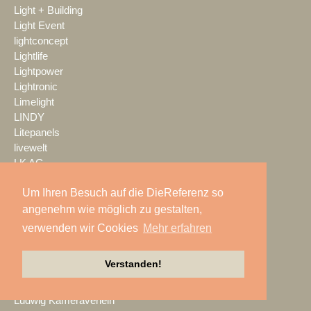
Light + Building
Light Event
lightconcept
Lightlife
Lightpower
Lightronic
Limelight
LINDY
Litepanels
livewelt
LK AG
LMP
Um Ihren Besuch auf die DieReferenz so
LMP Pyrotechnik
angenehm wie möglich zu gestalten,
LOGIC media solutions
Look Solutions
verwenden wir Cookies
Mehr erfahren
loop light
loud GmbH
Verstanden!
LTH
LTT Group
Ludwig Kameraverleih