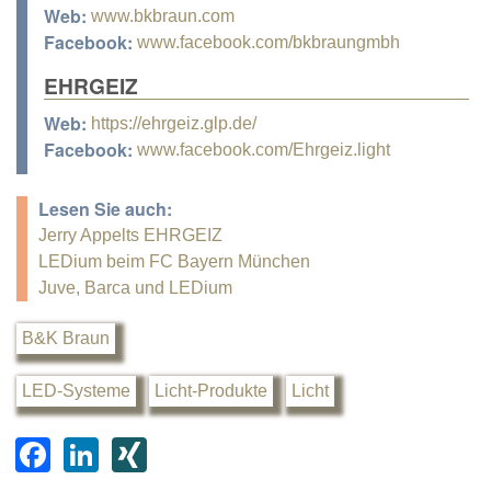
Web:
www.bkbraun.com
Facebook:
www.facebook.com/bkbraungmbh
EHRGEIZ
Web:
https://ehrgeiz.glp.de/
Facebook:
www.facebook.com/Ehrgeiz.light
Lesen Sie auch:
Jerry Appelts EHRGEIZ
LEDium beim FC Bayern München
Juve, Barca und LEDium
B&K Braun
LED-Systeme
Licht-Produkte
Licht
F
Li
XI
a
n
N