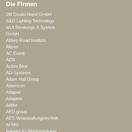
Die Firmen
2M Deutschland GmbH
A&O Lighting Technology
a/c/t Beratungs & System
GmbH
Abbey Road Institute
Absen
AC Event
ACB
Active Blue
AD-Systems
Adam Hall Group
Adamson
Adapoe
Adapteo
Adder
AED group
AES Veranstaltungstechnik
AFMG
Agentur für Markenträume