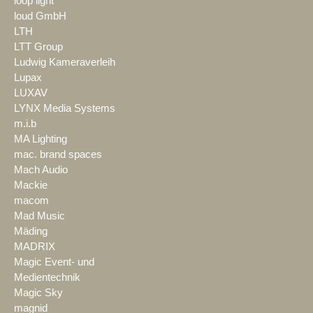
loop light
loud GmbH
LTH
LTT Group
Ludwig Kameraverleih
Lupax
LUXAV
LYNX Media Systems
m.i.b
MA Lighting
mac. brand spaces
Mach Audio
Mackie
macom
Mad Music
Mäding
MADRIX
Magic Event- und
Medientechnik
Magic Sky
magnid