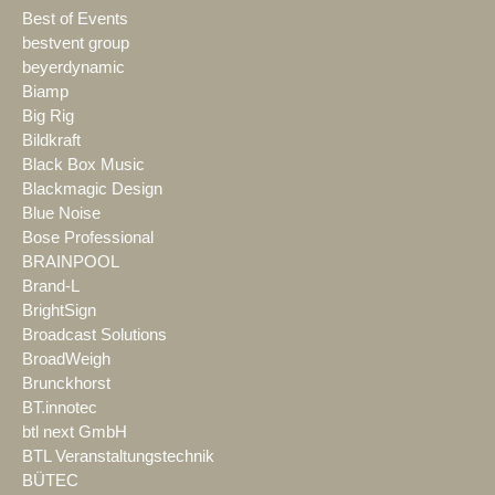
Best of Events
bestvent group
beyerdynamic
Biamp
Big Rig
Bildkraft
Black Box Music
Blackmagic Design
Blue Noise
Bose Professional
BRAINPOOL
Brand-L
BrightSign
Broadcast Solutions
BroadWeigh
Brunckhorst
BT.innotec
btl next GmbH
BTL Veranstaltungstechnik
BÜTEC