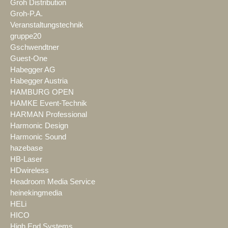
Groh Distribution
Groh-P.A.
Veranstaltungstechnik
gruppe20
Gschwendtner
Guest-One
Habegger AG
Habegger Austria
HAMBURG OPEN
HAMKE Event-Technik
HARMAN Professional
Harmonic Design
Harmonic Sound
hazebase
HB-Laser
HDwireless
Headroom Media Service
heinekingmedia
HELi
HICO
High End Systems