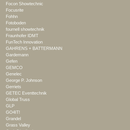
Focon Showtechnic
Focusrite
Fohhn
Fotoboden
fournell showtechnik
Fraunhofer IDMT
FunTech Innovation
GAHRENS + BATTERMANN
Gardemann
Gefen
GEMCO
Genelec
George P. Johnson
Gerriets
GETEC Eventtechnik
Global Truss
GLP
GO4IT!
Grandel
Grass Valley