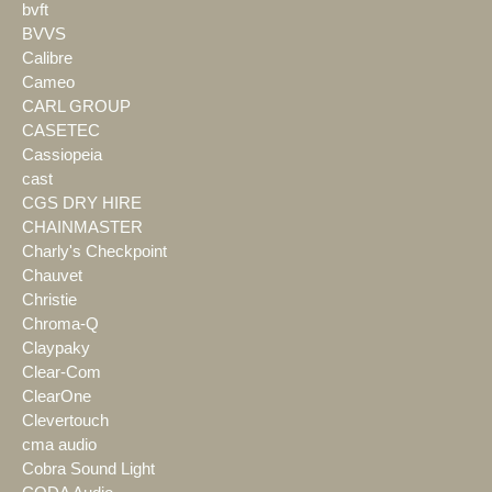
bvft
BVVS
Calibre
Cameo
CARL GROUP
CASETEC
Cassiopeia
cast
CGS DRY HIRE
CHAINMASTER
Charly's Checkpoint
Chauvet
Christie
Chroma-Q
Claypaky
Clear-Com
ClearOne
Clevertouch
cma audio
Cobra Sound Light