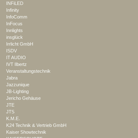
INFiLED
Infinity
InfoComm
InFocus
Innlights
insglück
Irrlicht GmbH
ISDV
IT AUDIO
IVT Ilbertz
Veranstaltungstechnik
Jabra
Jazzunique
JB-Lighting
Jericho Gehäuse
JTE
JTS
K.M.E.
K24 Technik & Vertrieb GmbH
Kaiser Showtechnik