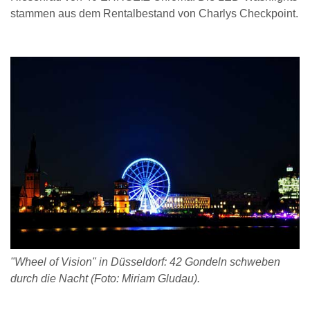
stammen aus dem Rentalbestand von Charlys Checkpoint.
"Wheel of Vision" in Düsseldorf: 42 Gondeln schweben
durch die Nacht (Foto: Miriam Gludau).