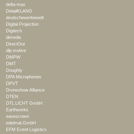
delta-max
DetailKLANG
deutschewerbewelt
Digital Projection
Digitech
dimedis
DirectOut
dlp motive
DMPW
DMT
Doughty
DPA Microphones
DPVT
Droneshow Alliance
DTEN
DTL LICHT GmbH
Earthworks
easescreen
edelmat.GmbH
EFM Event Logistics