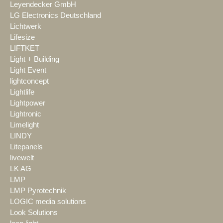
Leyendecker GmbH
LG Electronics Deutschland
Lichtwerk
Lifesize
LIFTKET
Light + Building
Light Event
lightconcept
Lightlife
Lightpower
Lightronic
Limelight
LINDY
Litepanels
livewelt
LK AG
LMP
LMP Pyrotechnik
LOGIC media solutions
Look Solutions