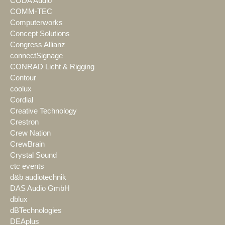
CODA Audio
COMM-TEC
Computerworks
Concept Solutions
Congress Allianz
connectSignage
CONRAD Licht & Rigging
Contour
coolux
Cordial
Creative Technology
Crestron
Crew Nation
CrewBrain
Crystal Sound
ctc events
d&b audiotechnik
DAS Audio GmbH
dblux
dBTechnologies
DEAplus