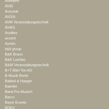
Aventem
AVID
Avisonik
AVIXA
AVM Veranstaltungstechnik
AVMS
Avolites
axxent
Ayrton
b&b group
B&K Braun
B&K Lumitec
B&W Veranstaltungstechnik
B+T Bild+Ton AG
B-Musik Berlin
Babbel & Haeger
Baenfer
Band Pro Munich
Barco
Bayer Events
BDKV