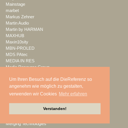
Mainstage
marbet
Markus Zehner
Martin Audio
Martin by HARMAN
MAXHUB
Maxin10sity
MBN-PROLED
MDS PAtec
MEDIA IN RES
Media Resource Group
MEDIA SPECTRUM
Um Ihren Besuch auf die DieReferenz so
MediaLantic
angenehm wie möglich zu gestalten,
Mediasystem
MEDIA|tek
verwenden wir Cookies
Mehr erfahren
MEEVI-rent
Mega Audio
Verstanden!
Megaforce
MEGATECH
Merging Technologies