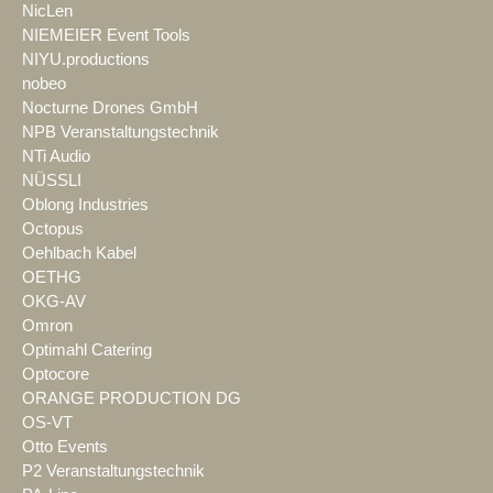
NicLen
NIEMEIER Event Tools
NIYU.productions
nobeo
Nocturne Drones GmbH
NPB Veranstaltungstechnik
NTi Audio
NÜSSLI
Oblong Industries
Octopus
Oehlbach Kabel
OETHG
OKG-AV
Omron
Optimahl Catering
Optocore
ORANGE PRODUCTION DG
OS-VT
Otto Events
P2 Veranstaltungstechnik