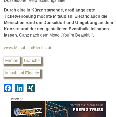
Düsseldorfer Veranstaltungshalle.
Durch eine in Kürze startende, groß angelegte
Ticketverlosung möchte Mitsubishi Electric auch die
Menschen rund um Düsseldorf und Umgebung an dem
Konzert und der neu gestalteten Eventhalle teilhaben
lassen.
Ganz nach dem Motto „You´re Beautiful“.
www.MitsubishiElectric.de
Firmen
Branche
Mitsubishi Electric
F
Li
XI
a
n
N
Anzeige
c
k
G
e
e