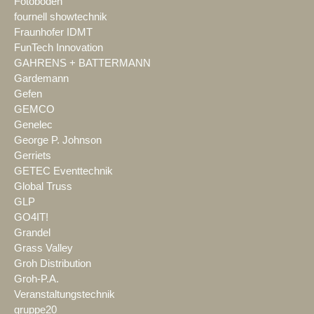
Fotoboden
fournell showtechnik
Fraunhofer IDMT
FunTech Innovation
GAHRENS + BATTERMANN
Gardemann
Gefen
GEMCO
Genelec
George P. Johnson
Gerriets
GETEC Eventtechnik
Global Truss
GLP
GO4IT!
Grandel
Grass Valley
Groh Distribution
Groh-P.A.
Veranstaltungstechnik
gruppe20