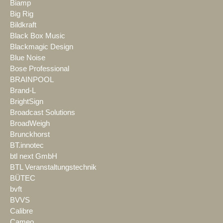
Biamp
Big Rig
Bildkraft
Black Box Music
Blackmagic Design
Blue Noise
Bose Professional
BRAINPOOL
Brand-L
BrightSign
Broadcast Solutions
BroadWeigh
Brunckhorst
BT.innotec
btl next GmbH
BTL Veranstaltungstechnik
BÜTEC
bvft
BVVS
Calibre
Cameo