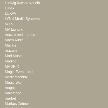
Ludwig Kameraverleih
Lupax
LUXAV
LYNX Media Systems
m.i.b
MA Lighting
mac. brand spaces
Mach Audio
Mackie
macom
Mad Music
Mäding
MADRIX
Magic Event- und
Medientechnik
Magic Sky
magnid
Mainstage
marbet
Markus Zehner