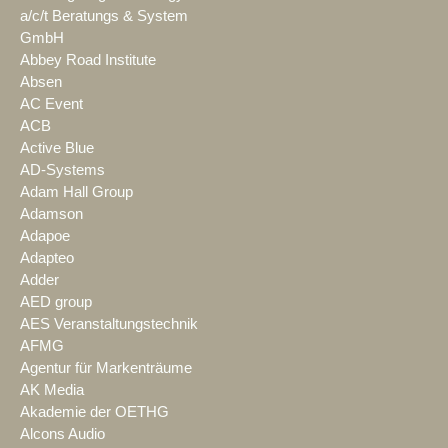
a/c/t Beratungs & System
GmbH
Abbey Road Institute
Absen
AC Event
ACB
Active Blue
AD-Systems
Adam Hall Group
Adamson
Adapoe
Adapteo
Adder
AED group
AES Veranstaltungstechnik
AFMG
Agentur für Markenträume
AK Media
Akademie der OETHG
Alcons Audio