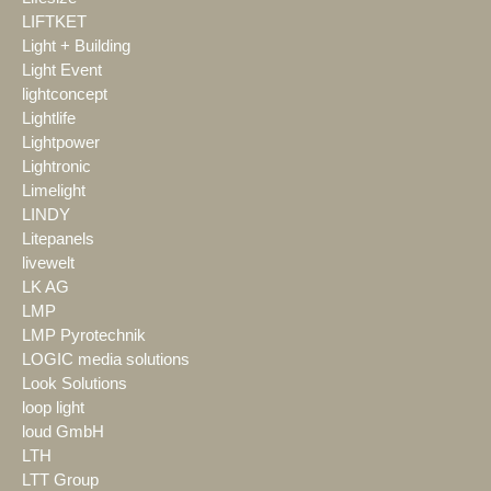
LIFTKET
Light + Building
Light Event
lightconcept
Lightlife
Lightpower
Lightronic
Limelight
LINDY
Litepanels
livewelt
LK AG
LMP
LMP Pyrotechnik
LOGIC media solutions
Look Solutions
loop light
loud GmbH
LTH
LTT Group