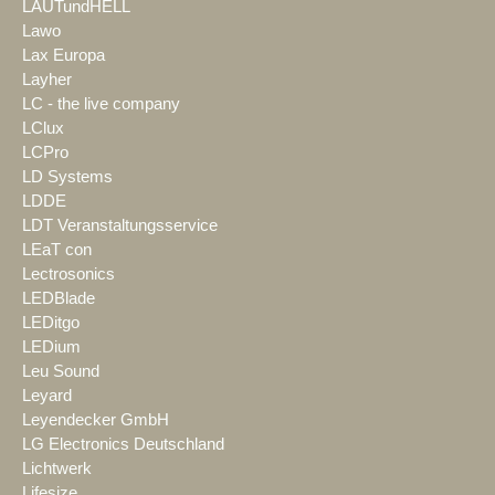
LAUTundHELL
Lawo
Lax Europa
Layher
LC - the live company
LClux
LCPro
LD Systems
LDDE
LDT Veranstaltungsservice
LEaT con
Lectrosonics
LEDBlade
LEDitgo
LEDium
Leu Sound
Leyard
Leyendecker GmbH
LG Electronics Deutschland
Lichtwerk
Lifesize