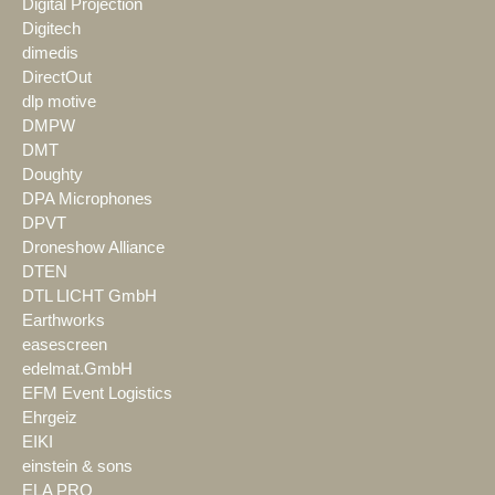
Digital Projection
Digitech
dimedis
DirectOut
dlp motive
DMPW
DMT
Doughty
DPA Microphones
DPVT
Droneshow Alliance
DTEN
DTL LICHT GmbH
Earthworks
easescreen
edelmat.GmbH
EFM Event Logistics
Ehrgeiz
EIKI
einstein & sons
ELA PRO