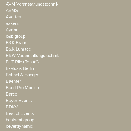
AVM Veranstaltungstechnik
AVMS
Avolites
axxent
Ayrton
b&b group
B&K Braun
B&K Lumitec
B&W Veranstaltungstechnik
B+T Bild+Ton AG
B-Musik Berlin
Babbel & Haeger
Baenfer
Band Pro Munich
Barco
Bayer Events
BDKV
Best of Events
bestvent group
beyerdynamic