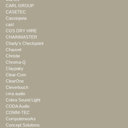
CARL GROUP
CASETEC
Cassiopeia
cast
CGS DRY HIRE
CHAINMASTER
Charly's Checkpoint
Chauvet
Christie
Chroma-Q
Claypaky
Clear-Com
ClearOne
Clevertouch
cma audio
Cobra Sound Light
CODA Audio
COMM-TEC
Computerworks
Concept Solutions