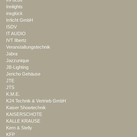
Innlights
insglück
Irrlicht GmbH
ISDV
IT AUDIO
IVT Ilbertz
Veranstaltungstechnik
Jabra
Jazzunique
JB-Lighting
Jericho Gehäuse
JTE
JTS
K.M.E.
K24 Technik & Vertrieb GmbH
Kaiser Showtechnik
KAISERSCHOTE
KALLE KRAUSE
Kern & Stelly
KFP