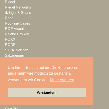
Riedel
Riedel Networks
rk Light & Sound
Robe
Rockline Cases
ROE Visual
Roland Pro A/V
ROXX
RØDE
S.E.A. Vertrieb
Salzbrenner
Samsung
satis&fy
Um Ihren Besuch auf die DieReferenz so
SCHACHZUG
angenehm wie möglich zu gestalten,
Schallwerk Audiotechnik
verwenden wir Cookies
Mehr erfahren
Scheinwurf
Schnick-Schnack-Systems
Verstanden!
SCHOEPS
Screen Visions
ScreenBeam
SecuTix