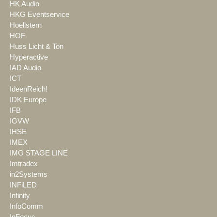
HK Audio
HKG Eventservice
Hoellstern
HOF
Huss Licht & Ton
Hyperactive
IAD Audio
ICT
IdeenReich!
IDK Europe
IFB
IGVW
IHSE
IMEX
IMG STAGE LINE
Imtradex
in2Systems
INFiLED
Infinity
InfoComm
InFocus