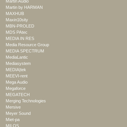
Martin Audio
Martin by HARMAN
MAXHUB
Maxin10sity
MBN-PROLED
MDS PAtec
MEDIA IN RES
Media Resource Group
MEDIA SPECTRUM
MediaLantic
Mediasystem
MEDIA|tek
MEEVI-rent
Mega Audio
Megaforce
MEGATECH
Merging Technologies
Mersive
Meyer Sound
Miet-pa
MILOS