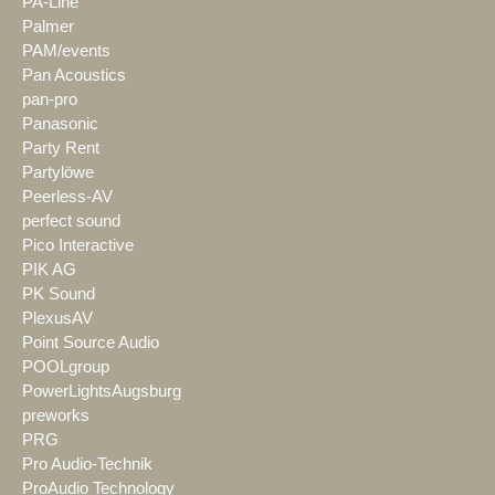
PA-Line
Palmer
PAM/events
Pan Acoustics
pan-pro
Panasonic
Party Rent
Partylöwe
Peerless-AV
perfect sound
Pico Interactive
PIK AG
PK Sound
PlexusAV
Point Source Audio
POOLgroup
PowerLightsAugsburg
preworks
PRG
Pro Audio-Technik
ProAudio Technology