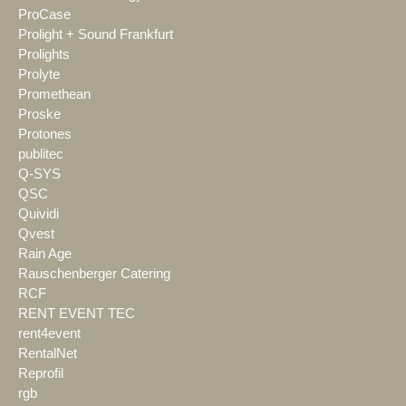
ProCase
Prolight + Sound Frankfurt
Prolights
Prolyte
Promethean
Proske
Protones
publitec
Q-SYS
QSC
Quividi
Qvest
Rain Age
Rauschenberger Catering
RCF
RENT EVENT TEC
rent4event
RentalNet
Reprofil
rgb