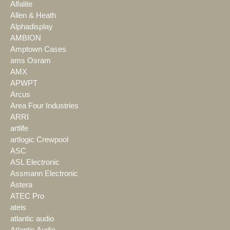
Alfalite
Allen & Heath
Alphadisplay
AMBION
Amptown Cases
ams Osram
AMX
APWPT
Arcus
Area Four Industries
ARRI
artlife
artlogic Crewpool
ASC
ASL Electronic
Assmann Electronic
Astera
ATEC Pro
ateis
atlantic audio
Atlantis Audio