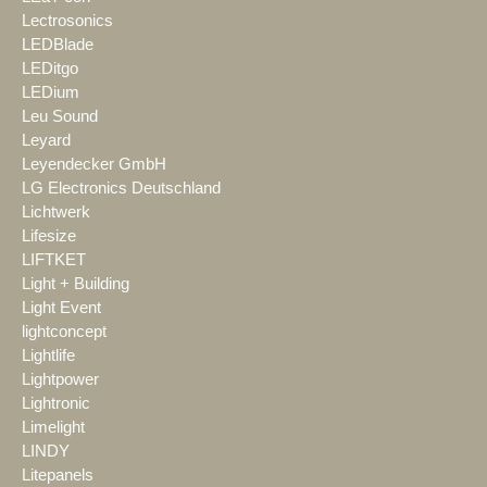
Lectrosonics
LEDBlade
LEDitgo
LEDium
Leu Sound
Leyard
Leyendecker GmbH
LG Electronics Deutschland
Lichtwerk
Lifesize
LIFTKET
Light + Building
Light Event
lightconcept
Lightlife
Lightpower
Lightronic
Limelight
LINDY
Litepanels