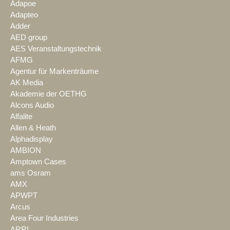
Adapoe
Adapteo
Adder
AED group
AES Veranstaltungstechnik
AFMG
Agentur für Markenträume
AK Media
Akademie der OETHG
Alcons Audio
Alfalite
Allen & Heath
Alphadisplay
AMBION
Amptown Cases
ams Osram
AMX
APWPT
Arcus
Area Four Industries
ARRI