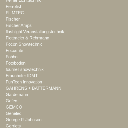
Feiner Lichttechnik
Ferrofish
FILMTEC
Fischer
Fischer Amps
flashlight Veranstaltungstechnik
Flottmeier & Rehrmann
Focon Showtechnic
Focusrite
Fohhn
Fotoboden
fournell showtechnik
Fraunhofer IDMT
FunTech Innovation
GAHRENS + BATTERMANN
Gardemann
Gefen
GEMCO
Genelec
George P. Johnson
Gerriets