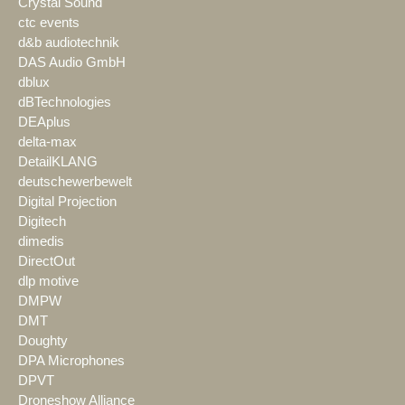
Crystal Sound
ctc events
d&b audiotechnik
DAS Audio GmbH
dblux
dBTechnologies
DEAplus
delta-max
DetailKLANG
deutschewerbewelt
Digital Projection
Digitech
dimedis
DirectOut
dlp motive
DMPW
DMT
Doughty
DPA Microphones
DPVT
Droneshow Alliance