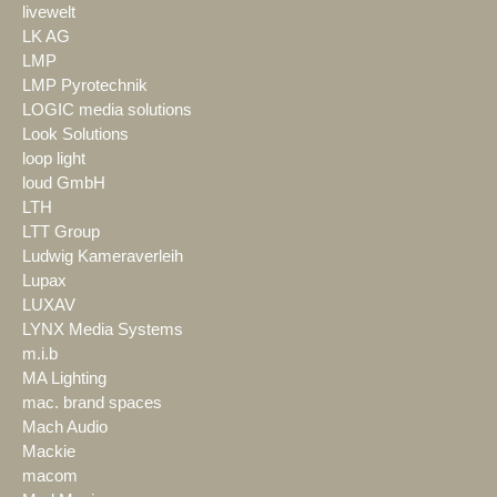
livewelt
LK AG
LMP
LMP Pyrotechnik
LOGIC media solutions
Look Solutions
loop light
loud GmbH
LTH
LTT Group
Ludwig Kameraverleih
Lupax
LUXAV
LYNX Media Systems
m.i.b
MA Lighting
mac. brand spaces
Mach Audio
Mackie
macom