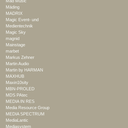
Mad Music
Mäding
MADRIX
Magic Event- und
Medientechnik
Magic Sky
magnid
Mainstage
marbet
Markus Zehner
Martin Audio
Martin by HARMAN
MAXHUB
Maxin10sity
MBN-PROLED
MDS PAtec
MEDIA IN RES
Media Resource Group
MEDIA SPECTRUM
MediaLantic
Mediasystem