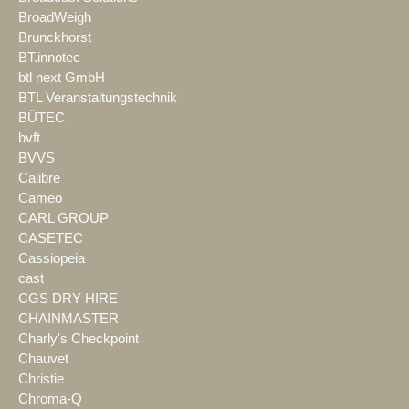
BroadWeigh
Brunckhorst
BT.innotec
btl next GmbH
BTL Veranstaltungstechnik
BÜTEC
bvft
BVVS
Calibre
Cameo
CARL GROUP
CASETEC
Cassiopeia
cast
CGS DRY HIRE
CHAINMASTER
Charly's Checkpoint
Chauvet
Christie
Chroma-Q