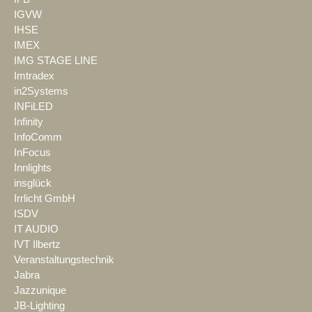
IGVW
IHSE
IMEX
IMG STAGE LINE
Imtradex
in2Systems
INFiLED
Infinity
InfoComm
InFocus
Innlights
insglück
Irrlicht GmbH
ISDV
IT AUDIO
IVT Ilbertz
Veranstaltungstechnik
Jabra
Jazzunique
JB-Lighting