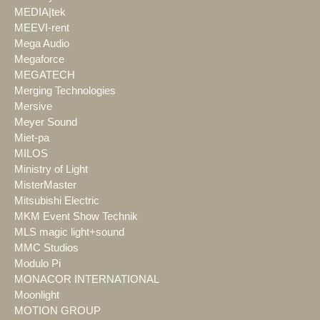
MEDIA|tek
MEEVI-rent
Mega Audio
Megaforce
MEGATECH
Merging Technologies
Mersive
Meyer Sound
Miet-pa
MILOS
Ministry of Light
MisterMaster
Mitsubishi Electric
MKM Event Show Technik
MLS magic light+sound
MMC Studios
Modulo Pi
MONACOR INTERNATIONAL
Moonlight
MOTION GROUP