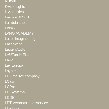
Kultour
Kwick Lights
L-Acoustics
Laauser & Vohl
Lambda Labs
LANG
LANG ACADEMY
Laser Imagineering
Laserworld
Lauten Audio
LAUTundHELL
Lawo
Lax Europa
Layher
LC - the live company
LClux
LCPro
LD Systems
LDDE
LDT Veranstaltungsservice
LEaT con