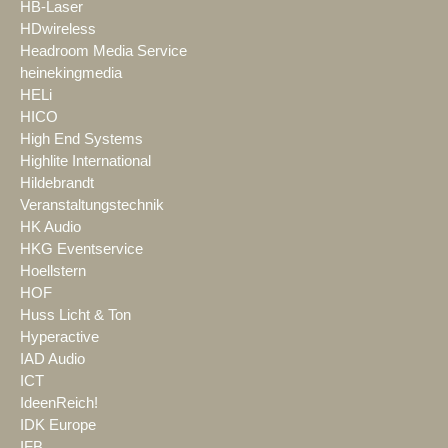
HB-Laser
HDwireless
Headroom Media Service
heinekingmedia
HELi
HICO
High End Systems
Highlite International
Hildebrandt
Veranstaltungstechnik
HK Audio
HKG Eventservice
Hoellstern
HOF
Huss Licht & Ton
Hyperactive
IAD Audio
ICT
IdeenReich!
IDK Europe
IFB