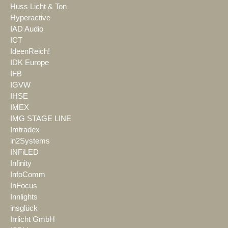
Huss Licht & Ton
Hyperactive
IAD Audio
ICT
IdeenReich!
IDK Europe
IFB
IGVW
IHSE
IMEX
IMG STAGE LINE
Imtradex
in2Systems
INFiLED
Infinity
InfoComm
InFocus
Innlights
insglück
Irrlicht GmbH