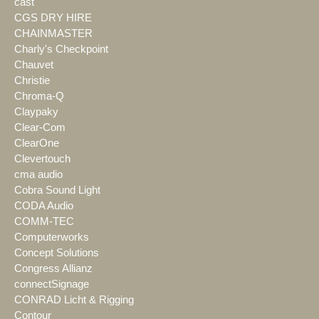
cast
CGS DRY HIRE
CHAINMASTER
Charly's Checkpoint
Chauvet
Christie
Chroma-Q
Claypaky
Clear-Com
ClearOne
Clevertouch
cma audio
Cobra Sound Light
CODA Audio
COMM-TEC
Computerworks
Concept Solutions
Congress Allianz
connectSignage
CONRAD Licht & Rigging
Contour