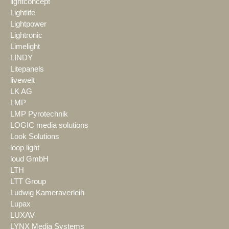
lightconcept
Lightlife
Lightpower
Lightronic
Limelight
LINDY
Litepanels
livewelt
LK AG
LMP
LMP Pyrotechnik
LOGIC media solutions
Look Solutions
loop light
loud GmbH
LTH
LTT Group
Ludwig Kameraverleih
Lupax
LUXAV
LYNX Media Systems