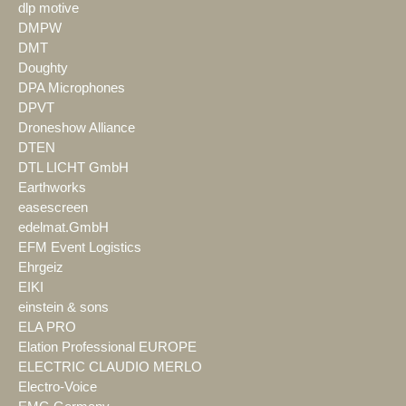
dlp motive
DMPW
DMT
Doughty
DPA Microphones
DPVT
Droneshow Alliance
DTEN
DTL LICHT GmbH
Earthworks
easescreen
edelmat.GmbH
EFM Event Logistics
Ehrgeiz
EIKI
einstein & sons
ELA PRO
Elation Professional EUROPE
ELECTRIC CLAUDIO MERLO
Electro-Voice