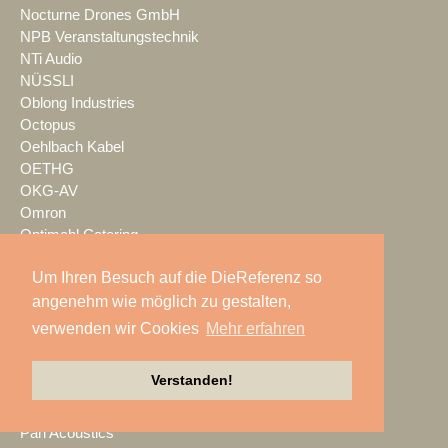
Nocturne Drones GmbH
NPB Veranstaltungstechnik
NTi Audio
NÜSSLI
Oblong Industries
Octopus
Oehlbach Kabel
OETHG
OKG-AV
Omron
Optimahl Catering
Optocore
Um Ihren Besuch auf die DieReferenz so
ORANGE PRODUCTION DG
OS-VT
angenehm wie möglich zu gestalten,
Otto Events
verwenden wir Cookies
Mehr erfahren
P2 Veranstaltungstechnik
PA-Line
Verstanden!
Palmer
PAM/events
Pan Acoustics