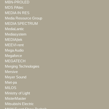
MBN-PROLED
MDS PAtec
MEDIA IN RES
Media Resource Group
MEDIA SPECTRUM
MediaLantic
Mediasystem
MEDIA|tek
MEEVI-rent
Mega Audio
Megaforce
MEGATECH
Merging Technologies
Mersive
Meyer Sound
Miet-pa
MILOS
Ministry of Light
MisterMaster
Mitsubishi Electric