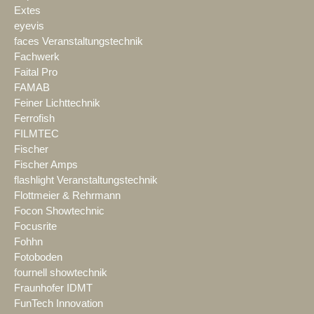
Extes
eyevis
faces Veranstaltungstechnik
Fachwerk
Faital Pro
FAMAB
Feiner Lichttechnik
Ferrofish
FILMTEC
Fischer
Fischer Amps
flashlight Veranstaltungstechnik
Flottmeier & Rehrmann
Focon Showtechnic
Focusrite
Fohhn
Fotoboden
fournell showtechnik
Fraunhofer IDMT
FunTech Innovation