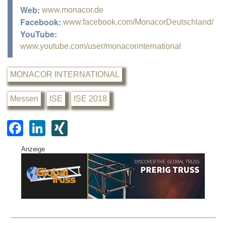
Web:
www.monacor.de
Facebook:
www.facebook.com/MonacorDeutschland/
YouTube:
www.youtube.com/user/monacorinternational
MONACOR INTERNATIONAL
Messen
ISE
ISE 2018
F
Li
XI
a
n
N
Anzeige
c
k
G
e
e
b
dI
o
n
o