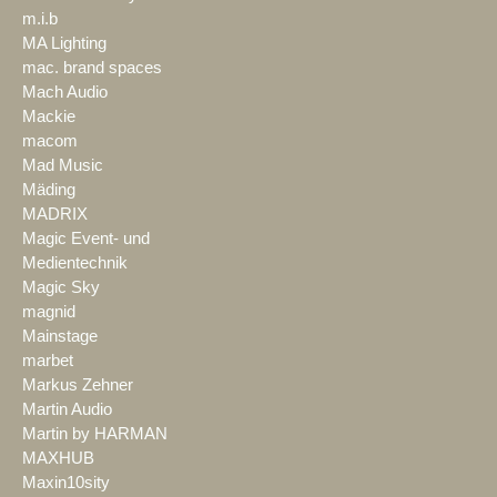
m.i.b
MA Lighting
mac. brand spaces
Mach Audio
Mackie
macom
Mad Music
Mäding
MADRIX
Magic Event- und
Medientechnik
Magic Sky
magnid
Mainstage
marbet
Markus Zehner
Martin Audio
Martin by HARMAN
MAXHUB
Maxin10sity