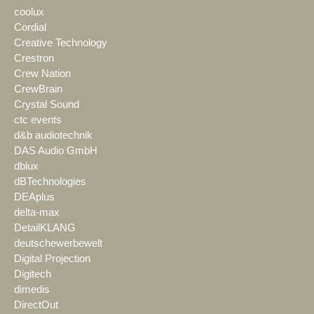
coolux
Cordial
Creative Technology
Crestron
Crew Nation
CrewBrain
Crystal Sound
ctc events
d&b audiotechnik
DAS Audio GmbH
dblux
dBTechnologies
DEAplus
delta-max
DetailKLANG
deutschewerbewelt
Digital Projection
Digitech
dimedis
DirectOut