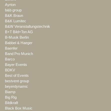
Ayrton
b&b group
B&K Braun
B&K Lumitec
B&W Veranstaltungstechnik
B+T Bild+Ton AG
B-Musik Berlin
Babbel & Haeger
Baenfer
Band Pro Munich
Barco
Bayer Events
BDKV
Best of Events
bestvent group
beyerdynamic
Biamp
Big Rig
Bildkraft
Black Box Music