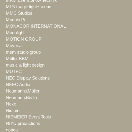
MKM Event Show Technik
MLS magic light+sound
MMC Studios
Modulo Pi
MONACOR INTERNATIONAL
Moonlight
MOTION GROUP
Movecat
msm studio group
Müller BBM
music & light design
MUTEC
NEC Display Solutions
NEEC Audio
Neumann&Müller
Neumann.Berlin
Nexo
NicLen
NIEMEIER Event Tools
NIYU.productions
nobeo