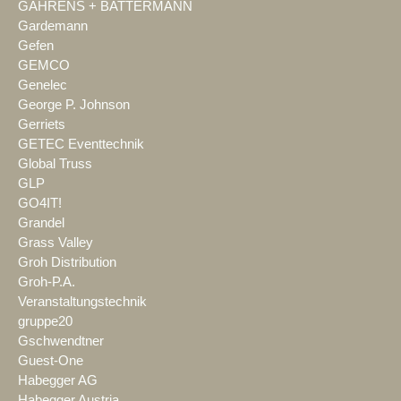
GAHRENS + BATTERMANN
Gardemann
Gefen
GEMCO
Genelec
George P. Johnson
Gerriets
GETEC Eventtechnik
Global Truss
GLP
GO4IT!
Grandel
Grass Valley
Groh Distribution
Groh-P.A.
Veranstaltungstechnik
gruppe20
Gschwendtner
Guest-One
Habegger AG
Habegger Austria