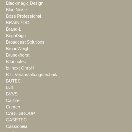
Blackmagic Design
Blue Noise
Bose Professional
BRAINPOOL
Brand-L
BrightSign
Broadcast Solutions
BroadWeigh
Brunckhorst
BT.innotec
btl next GmbH
BTL Veranstaltungstechnik
BÜTEC
bvft
BVVS
Calibre
Cameo
CARL GROUP
CASETEC
Cassiopeia