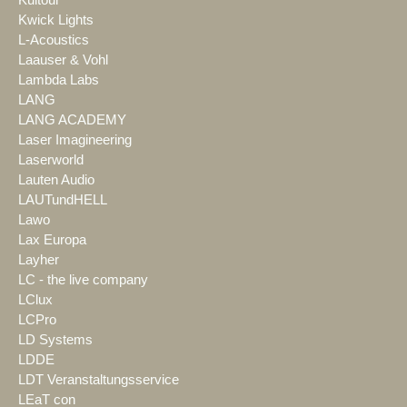
Kultour
Kwick Lights
L-Acoustics
Laauser & Vohl
Lambda Labs
LANG
LANG ACADEMY
Laser Imagineering
Laserworld
Lauten Audio
LAUTundHELL
Lawo
Lax Europa
Layher
LC - the live company
LClux
LCPro
LD Systems
LDDE
LDT Veranstaltungsservice
LEaT con