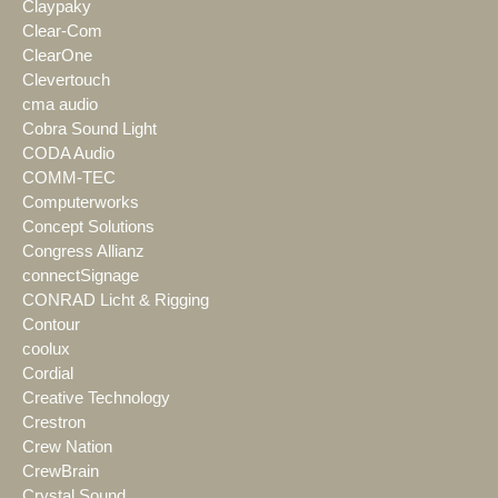
Claypaky
Clear-Com
ClearOne
Clevertouch
cma audio
Cobra Sound Light
CODA Audio
COMM-TEC
Computerworks
Concept Solutions
Congress Allianz
connectSignage
CONRAD Licht & Rigging
Contour
coolux
Cordial
Creative Technology
Crestron
Crew Nation
CrewBrain
Crystal Sound