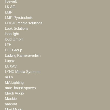
livewelt
LK AG
LMP
LMP Pyrotechnik
LOGIC media solutions
Look Solutions
loop light
loud GmbH
LTH
LTT Group
Ludwig Kameraverleih
Lupax
LUXAV
LYNX Media Systems
m.i.b
MA Lighting
mac. brand spaces
Mach Audio
Mackie
macom
Mad Music