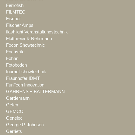
Ferrofish
FILMTEC
Fischer
Fischer Amps
flashlight Veranstaltungstechnik
Flottmeier & Rehrmann
Focon Showtechnic
Focusrite
Fohhn
Fotoboden
fournell showtechnik
Fraunhofer IDMT
FunTech Innovation
GAHRENS + BATTERMANN
Gardemann
Gefen
GEMCO
Genelec
George P. Johnson
Gerriets