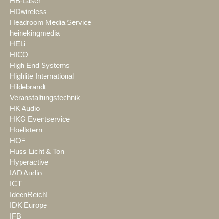
HB-Laser
HDwireless
Headroom Media Service
heinekingmedia
HELi
HICO
High End Systems
Highlite International
Hildebrandt
Veranstaltungstechnik
HK Audio
HKG Eventservice
Hoellstern
HOF
Huss Licht & Ton
Hyperactive
IAD Audio
ICT
IdeenReich!
IDK Europe
IFB