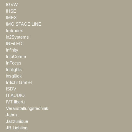
IGVW
IHSE
IMEX
IMG STAGE LINE
Imtradex
in2Systems
INFiLED
Infinity
InfoComm
InFocus
Innlights
insglück
Irrlicht GmbH
ISDV
IT AUDIO
IVT Ilbertz
Veranstaltungstechnik
Jabra
Jazzunique
JB-Lighting