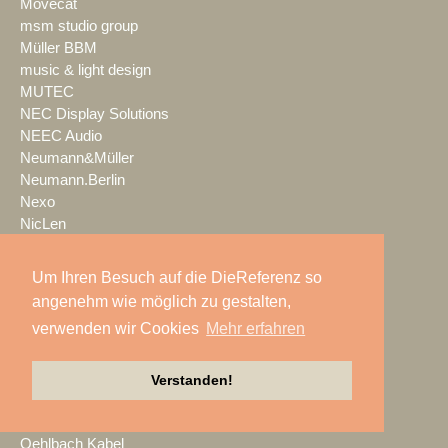
Movecat
msm studio group
Müller BBM
music & light design
MUTEC
NEC Display Solutions
NEEC Audio
Neumann&Müller
Neumann.Berlin
Nexo
NicLen
NIEMEIER Event Tools
NIYU.productions
Um Ihren Besuch auf die DieReferenz so
nobeo
angenehm wie möglich zu gestalten,
Nocturne Drones GmbH
verwenden wir Cookies
Mehr erfahren
NPB Veranstaltungstechnik
NTi Audio
NÜSSLI
Verstanden!
Oblong Industries
Octopus
Oehlbach Kabel