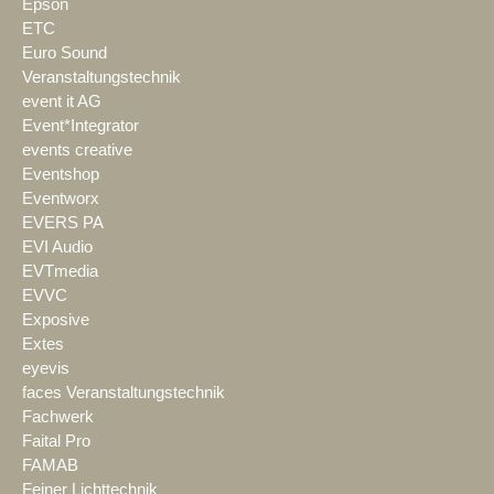
Epson
ETC
Euro Sound
Veranstaltungstechnik
event it AG
Event*Integrator
events creative
Eventshop
Eventworx
EVERS PA
EVI Audio
EVTmedia
EVVC
Exposive
Extes
eyevis
faces Veranstaltungstechnik
Fachwerk
Faital Pro
FAMAB
Feiner Lichttechnik