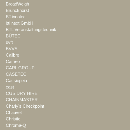
BroadWeigh
Brunckhorst
BT.innotec
btl next GmbH
BTL Veranstaltungstechnik
BÜTEC
bvft
BVVS
Calibre
Cameo
CARL GROUP
CASETEC
Cassiopeia
cast
CGS DRY HIRE
CHAINMASTER
Charly's Checkpoint
Chauvet
Christie
Chroma-Q