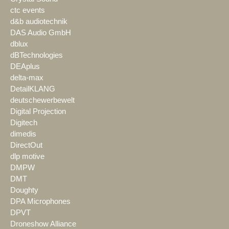
ctc events
d&b audiotechnik
DAS Audio GmbH
dblux
dBTechnologies
DEAplus
delta-max
DetailKLANG
deutschewerbewelt
Digital Projection
Digitech
dimedis
DirectOut
dlp motive
DMPW
DMT
Doughty
DPA Microphones
DPVT
Droneshow Alliance