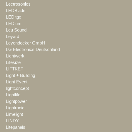
Lectrosonics
LEDBlade
LEDitgo
LEDium
Leu Sound
Leyard
Leyendecker GmbH
LG Electronics Deutschland
Lichtwerk
Lifesize
LIFTKET
Light + Building
Light Event
lightconcept
Lightlife
Lightpower
Lightronic
Limelight
LINDY
Litepanels