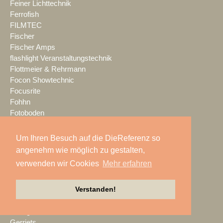
Feiner Lichttechnik
Ferrofish
FILMTEC
Fischer
Fischer Amps
flashlight Veranstaltungstechnik
Flottmeier & Rehrmann
Focon Showtechnic
Focusrite
Fohhn
Fotoboden
fournell showtechnik
Fraunhofer IDMT
Um Ihren Besuch auf die DieReferenz so
FunTech Innovation
angenehm wie möglich zu gestalten,
GAHRENS + BATTERMANN
verwenden wir Cookies
Mehr erfahren
Gardemann
Gefen
Verstanden!
GEMCO
Genelec
George P. Johnson
Gerriets