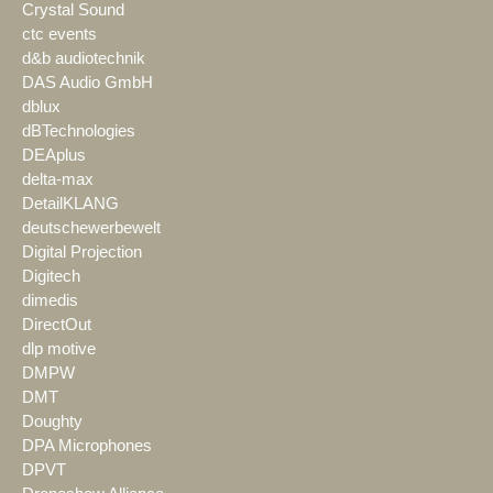
Crystal Sound
ctc events
d&b audiotechnik
DAS Audio GmbH
dblux
dBTechnologies
DEAplus
delta-max
DetailKLANG
deutschewerbewelt
Digital Projection
Digitech
dimedis
DirectOut
dlp motive
DMPW
DMT
Doughty
DPA Microphones
DPVT