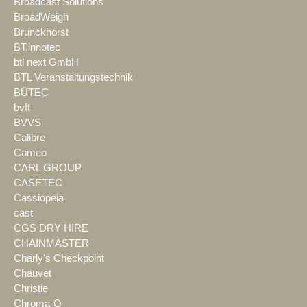
Broadcast Solutions
BroadWeigh
Brunckhorst
BT.innotec
btl next GmbH
BTL Veranstaltungstechnik
BÜTEC
bvft
BVVS
Calibre
Cameo
CARL GROUP
CASETEC
Cassiopeia
cast
CGS DRY HIRE
CHAINMASTER
Charly's Checkpoint
Chauvet
Christie
Chroma-Q