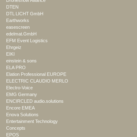
Droneshow Alliance
DTEN
DTL LICHT GmbH
Earthworks
easescreen
edelmat.GmbH
EFM Event Logistics
Ehrgeiz
EIKI
einstein & sons
ELA PRO
Elation Professional EUROPE
ELECTRIC CLAUDIO MERLO
Electro-Voice
EMG Germany
ENCIRCLED audio.solutions
Encore EMEA
Enova Solutions
Entertainment Technology
Concepts
EPOS