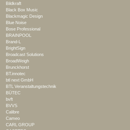
Bildkraft
Black Box Music
Blackmagic Design
Blue Noise
Bose Professional
BRAINPOOL
Brand-L
BrightSign
Broadcast Solutions
BroadWeigh
Brunckhorst
BT.innotec
btl next GmbH
BTL Veranstaltungstechnik
BÜTEC
bvft
BVVS
Calibre
Cameo
CARL GROUP