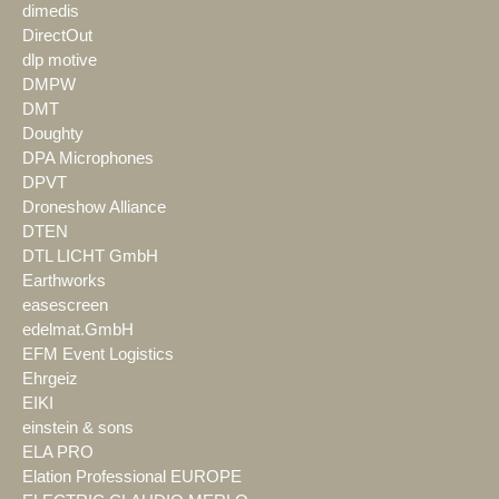
dimedis
DirectOut
dlp motive
DMPW
DMT
Doughty
DPA Microphones
DPVT
Droneshow Alliance
DTEN
DTL LICHT GmbH
Earthworks
easescreen
edelmat.GmbH
EFM Event Logistics
Ehrgeiz
EIKI
einstein & sons
ELA PRO
Elation Professional EUROPE