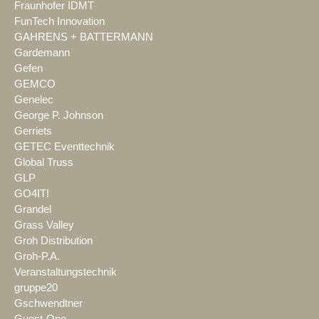
Fraunhofer IDMT
FunTech Innovation
GAHRENS + BATTERMANN
Gardemann
Gefen
GEMCO
Genelec
George P. Johnson
Gerriets
GETEC Eventtechnik
Global Truss
GLP
GO4IT!
Grandel
Grass Valley
Groh Distribution
Groh-P.A.
Veranstaltungstechnik
gruppe20
Gschwendtner