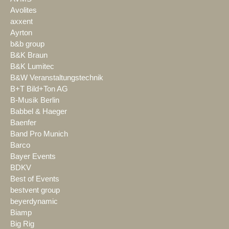
Avolites
axxent
Ayrton
b&b group
B&K Braun
B&K Lumitec
B&W Veranstaltungstechnik
B+T Bild+Ton AG
B-Musik Berlin
Babbel & Haeger
Baenfer
Band Pro Munich
Barco
Bayer Events
BDKV
Best of Events
bestvent group
beyerdynamic
Biamp
Big Rig