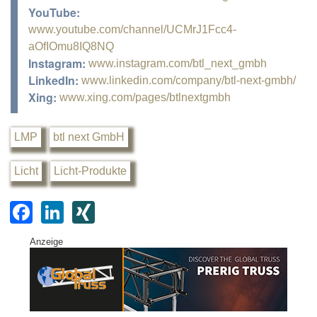
YouTube:
www.youtube.com/channel/UCMrJ1Fcc4-
aOfIOmu8IQ8NQ
Instagram:
www.instagram.com/btl_next_gmbh
LinkedIn:
www.linkedin.com/company/btl-next-gmbh/
Xing:
www.xing.com/pages/btlnextgmbh
LMP
btl next GmbH
Licht
Licht-Produkte
F
Li
XI
a
n
N
Anzeige
c
k
G
e
e
b
dI