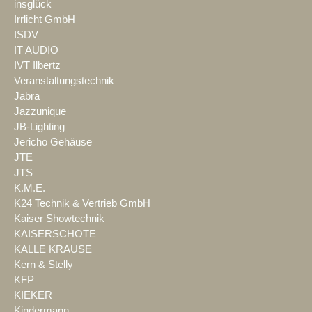
insglück
Irrlicht GmbH
ISDV
IT AUDIO
IVT Ilbertz
Veranstaltungstechnik
Jabra
Jazzunique
JB-Lighting
Jericho Gehäuse
JTE
JTS
K.M.E.
K24 Technik & Vertrieb GmbH
Kaiser Showtechnik
KAISERSCHOTE
KALLE KRAUSE
Kern & Stelly
KFP
KIEKER
Kindermann