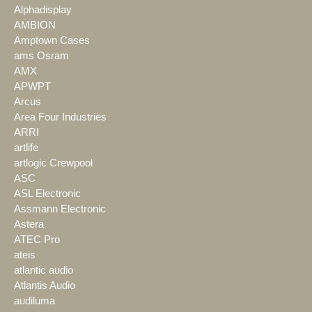
Alphadisplay
AMBION
Amptown Cases
ams Osram
AMX
APWPT
Arcus
Area Four Industries
ARRI
artlife
artlogic Crewpool
ASC
ASL Electronic
Assmann Electronic
Astera
ATEC Pro
ateis
atlantic audio
Atlantis Audio
audiluma