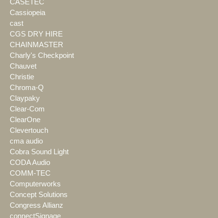
CASETEC
Cassiopeia
cast
CGS DRY HIRE
CHAINMASTER
Charly's Checkpoint
Chauvet
Christie
Chroma-Q
Claypaky
Clear-Com
ClearOne
Clevertouch
cma audio
Cobra Sound Light
CODA Audio
COMM-TEC
Computerworks
Concept Solutions
Congress Allianz
connectSignage