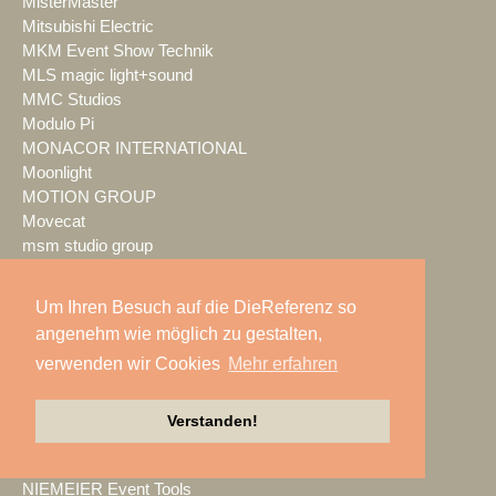
MisterMaster
Mitsubishi Electric
MKM Event Show Technik
MLS magic light+sound
MMC Studios
Modulo Pi
MONACOR INTERNATIONAL
Moonlight
MOTION GROUP
Movecat
msm studio group
Müller BBM
music & light design
Um Ihren Besuch auf die DieReferenz so
MUTEC
angenehm wie möglich zu gestalten,
NEC Display Solutions
verwenden wir Cookies
Mehr erfahren
NEEC Audio
Neumann&Müller
Neumann.Berlin
Verstanden!
Nexo
NicLen
NIEMEIER Event Tools