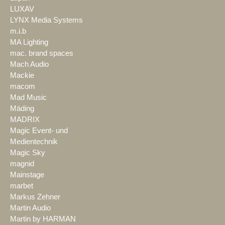
LUXAV
LYNX Media Systems
m.i.b
MA Lighting
mac. brand spaces
Mach Audio
Mackie
macom
Mad Music
Mäding
MADRIX
Magic Event- und
Medientechnik
Magic Sky
magnid
Mainstage
marbet
Markus Zehner
Martin Audio
Martin by HARMAN