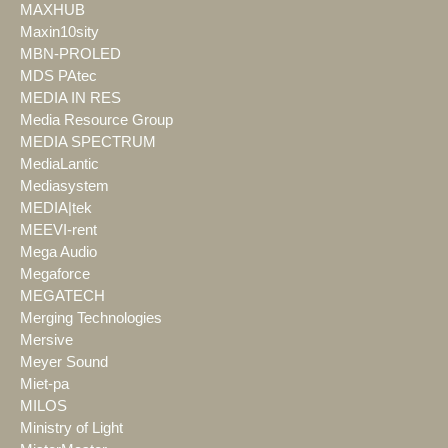
MAXHUB
Maxin10sity
MBN-PROLED
MDS PAtec
MEDIA IN RES
Media Resource Group
MEDIA SPECTRUM
MediaLantic
Mediasystem
MEDIA|tek
MEEVI-rent
Mega Audio
Megaforce
MEGATECH
Merging Technologies
Mersive
Meyer Sound
Miet-pa
MILOS
Ministry of Light