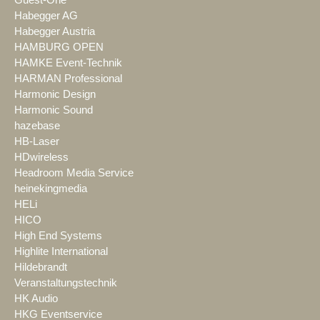
Guest-One
Habegger AG
Habegger Austria
HAMBURG OPEN
HAMKE Event-Technik
HARMAN Professional
Harmonic Design
Harmonic Sound
hazebase
HB-Laser
HDwireless
Headroom Media Service
heinekingmedia
HELi
HICO
High End Systems
Highlite International
Hildebrandt
Veranstaltungstechnik
HK Audio
HKG Eventservice