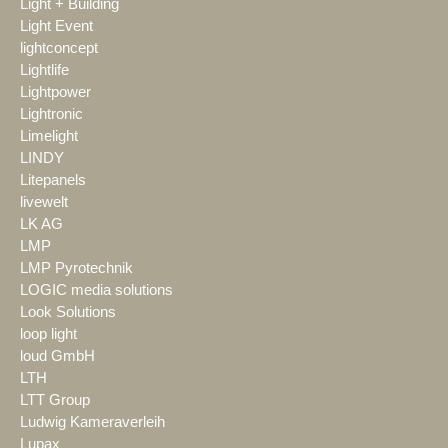
Light + Building
Light Event
lightconcept
Lightlife
Lightpower
Lightronic
Limelight
LINDY
Litepanels
livewelt
LK AG
LMP
LMP Pyrotechnik
LOGIC media solutions
Look Solutions
loop light
loud GmbH
LTH
LTT Group
Ludwig Kameraverleih
Lupax