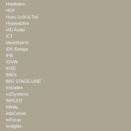
Hoellstern
HOF
Huss Licht & Ton
Hyperactive
IAD Audio
ICT
IdeenReich!
IDK Europe
IFB
IGVW
IHSE
IMEX
IMG STAGE LINE
Imtradex
in2Systems
INFiLED
Infinity
InfoComm
InFocus
Innlights