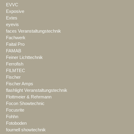
EVVC
Exposive
Extes
eyevis
faces Veranstaltungstechnik
Fachwerk
Faital Pro
FAMAB
Feiner Lichttechnik
Ferrofish
FILMTEC
Fischer
Fischer Amps
flashlight Veranstaltungstechnik
Flottmeier & Rehrmann
Focon Showtechnic
Focusrite
Fohhn
Fotoboden
fournell showtechnik