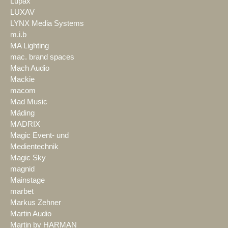
Lupax
LUXAV
LYNX Media Systems
m.i.b
MA Lighting
mac. brand spaces
Mach Audio
Mackie
macom
Mad Music
Mäding
MADRIX
Magic Event- und
Medientechnik
Magic Sky
magnid
Mainstage
marbet
Markus Zehner
Martin Audio
Martin by HARMAN