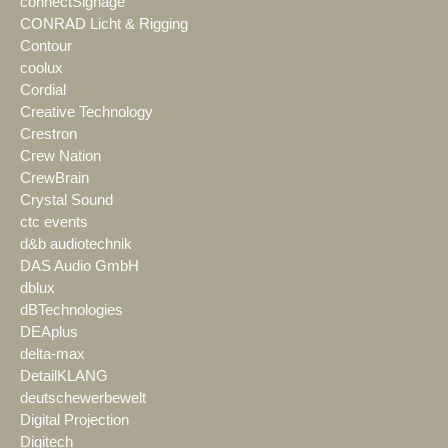
connectSignage
CONRAD Licht & Rigging
Contour
coolux
Cordial
Creative Technology
Crestron
Crew Nation
CrewBrain
Crystal Sound
ctc events
d&b audiotechnik
DAS Audio GmbH
dblux
dBTechnologies
DEAplus
delta-max
DetailKLANG
deutschewerbewelt
Digital Projection
Digitech