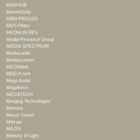
MAXHUB
Maxin10sity
MBN-PROLED
MDS PAtec
MEDIA IN RES
Media Resource Group
MEDIA SPECTRUM
MediaLantic
Mediasystem
MEDIA|tek
MEEVI-rent
Mega Audio
Megaforce
MEGATECH
Merging Technologies
Mersive
Meyer Sound
Miet-pa
MILOS
Ministry of Light