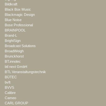
Bildkraft
Black Box Music
Blackmagic Design
Blue Noise
Bose Professional
BRAINPOOL
Brand-L
BrightSign
Broadcast Solutions
BroadWeigh
Brunckhorst
BT.innotec
btl next GmbH
BTL Veranstaltungstechnik
BÜTEC
bvft
BVVS
Calibre
Cameo
CARL GROUP