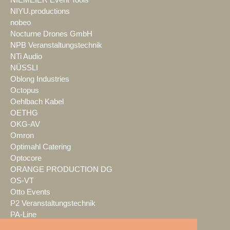
NIEMEIER Event Tools
NIYU.productions
nobeo
Nocturne Drones GmbH
NPB Veranstaltungstechnik
NTi Audio
NÜSSLI
Oblong Industries
Octopus
Oehlbach Kabel
OETHG
OKG-AV
Omron
Optimahl Catering
Optocore
ORANGE PRODUCTION DG
OS-VT
Otto Events
P2 Veranstaltungstechnik
PA-Line
Palmer