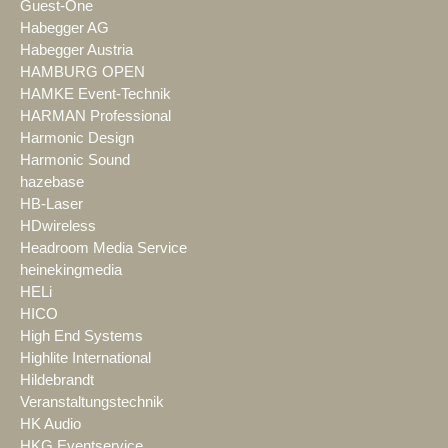
Guest-One
Habegger AG
Habegger Austria
HAMBURG OPEN
HAMKE Event-Technik
HARMAN Professional
Harmonic Design
Harmonic Sound
hazebase
HB-Laser
HDwireless
Headroom Media Service
heinekingmedia
HELi
HICO
High End Systems
Highlite International
Hildebrandt
Veranstaltungstechnik
HK Audio
HKG Eventservice