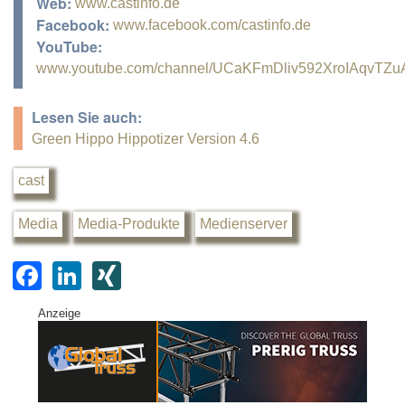
Web:
www.castinfo.de
Facebook:
www.facebook.com/castinfo.de
YouTube:
www.youtube.com/channel/UCaKFmDliv592XroIAqvTZu
Lesen Sie auch:
Green Hippo Hippotizer Version 4.6
cast
Media
Media-Produkte
Medienserver
F
Li
XI
a
n
N
Anzeige
c
k
G
e
e
b
dI