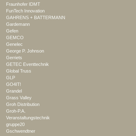
Fraunhofer IDMT
FunTech Innovation
GAHRENS + BATTERMANN
Gardemann
Gefen
GEMCO
Genelec
George P. Johnson
Gerriets
GETEC Eventtechnik
Global Truss
GLP
GO4IT!
Grandel
Grass Valley
Groh Distribution
Groh-P.A.
Veranstaltungstechnik
gruppe20
Gschwendtner