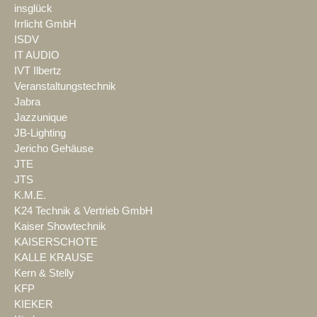
insglück
Irrlicht GmbH
ISDV
IT AUDIO
IVT Ilbertz
Veranstaltungstechnik
Jabra
Jazzunique
JB-Lighting
Jericho Gehäuse
JTE
JTS
K.M.E.
K24 Technik & Vertrieb GmbH
Kaiser Showtechnik
KAISERSCHOTE
KALLE KRAUSE
Kern & Stelly
KFP
KIEKER