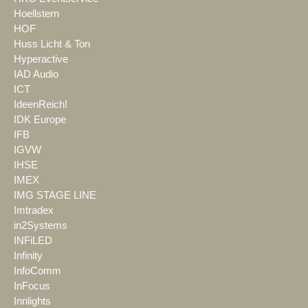
Hoellstern
HOF
Huss Licht & Ton
Hyperactive
IAD Audio
ICT
IdeenReich!
IDK Europe
IFB
IGVW
IHSE
IMEX
IMG STAGE LINE
Imtradex
in2Systems
INFiLED
Infinity
InfoComm
InFocus
Innlights