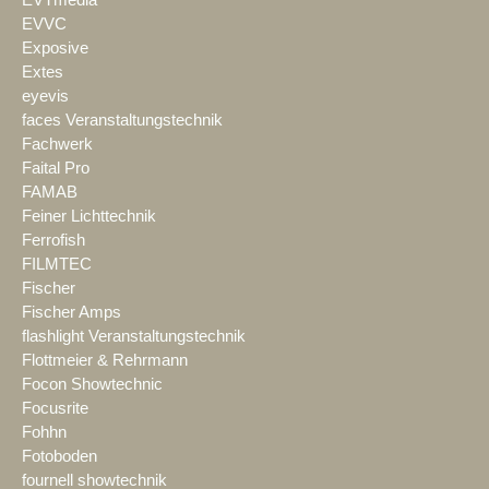
EVTmedia
EVVC
Exposive
Extes
eyevis
faces Veranstaltungstechnik
Fachwerk
Faital Pro
FAMAB
Feiner Lichttechnik
Ferrofish
FILMTEC
Fischer
Fischer Amps
flashlight Veranstaltungstechnik
Flottmeier & Rehrmann
Focon Showtechnic
Focusrite
Fohhn
Fotoboden
fournell showtechnik