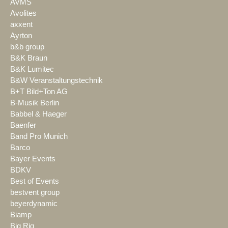
AVMS
Avolites
axxent
Ayrton
b&b group
B&K Braun
B&K Lumitec
B&W Veranstaltungstechnik
B+T Bild+Ton AG
B-Musik Berlin
Babbel & Haeger
Baenfer
Band Pro Munich
Barco
Bayer Events
BDKV
Best of Events
bestvent group
beyerdynamic
Biamp
Big Rig