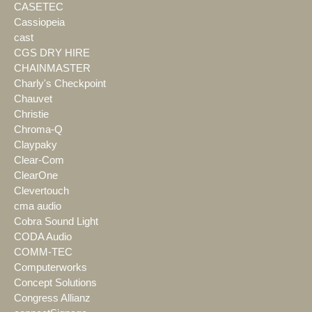
CASETEC
Cassiopeia
cast
CGS DRY HIRE
CHAINMASTER
Charly's Checkpoint
Chauvet
Christie
Chroma-Q
Claypaky
Clear-Com
ClearOne
Clevertouch
cma audio
Cobra Sound Light
CODA Audio
COMM-TEC
Computerworks
Concept Solutions
Congress Allianz