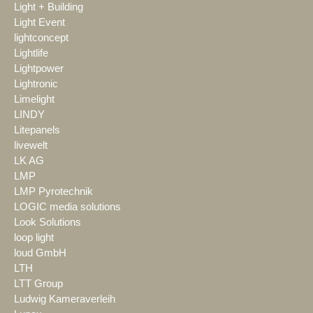
Light + Building
Light Event
lightconcept
Lightlife
Lightpower
Lightronic
Limelight
LINDY
Litepanels
livewelt
LK AG
LMP
LMP Pyrotechnik
LOGIC media solutions
Look Solutions
loop light
loud GmbH
LTH
LTT Group
Ludwig Kameraverleih