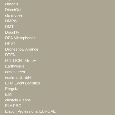
dimedis
DirectOut
dlp motive
DMPW
DMT
Doughty
DPA Microphones
DPVT
Droneshow Alliance
DTEN
DTL LICHT GmbH
Earthworks
easescreen
edelmat.GmbH
EFM Event Logistics
Ehrgeiz
EIKI
einstein & sons
ELA PRO
Elation Professional EUROPE