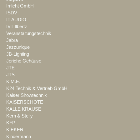
Irrlicht GmbH
ISDV
IT AUDIO
IVT Ilbertz
Veranstaltungstechnik
Jabra
Jazzunique
JB-Lighting
Jericho Gehäuse
JTE
JTS
K.M.E.
K24 Technik & Vertrieb GmbH
Kaiser Showtechnik
KAISERSCHOTE
KALLE KRAUSE
Kern & Stelly
KFP
KIEKER
Kindermann