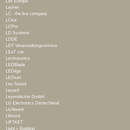
Lax Europa
Layher
LC - the live company
LClux
LCPro
LD Systems
LDDE
LDT Veranstaltungsservice
LEaT con
Lectrosonics
LEDBlade
LEDitgo
LEDium
Leu Sound
Leyard
Leyendecker GmbH
LG Electronics Deutschland
Lichtwerk
Lifesize
LIFTKET
Light + Building