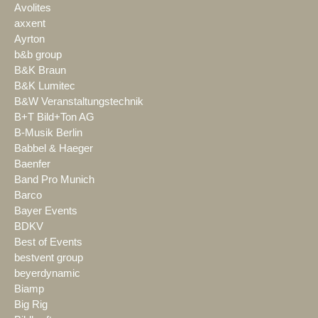
Avolites
axxent
Ayrton
b&b group
B&K Braun
B&K Lumitec
B&W Veranstaltungstechnik
B+T Bild+Ton AG
B-Musik Berlin
Babbel & Haeger
Baenfer
Band Pro Munich
Barco
Bayer Events
BDKV
Best of Events
bestvent group
beyerdynamic
Biamp
Big Rig