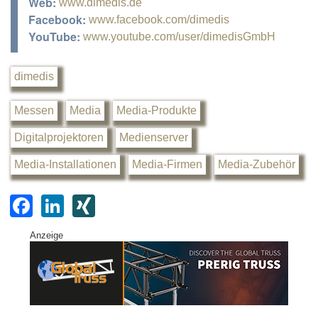
Web:
www.dimedis.de
Facebook:
www.facebook.com/dimedis
YouTube:
www.youtube.com/user/dimedisGmbH
dimedis
Messen
Media
Media-Produkte
Digitalprojektoren
Medienserver
Media-Installationen
Media-Firmen
Media-Zubehör
F
Li
XI
a
n
N
Anzeige
c
k
G
e
e
b
dI
o
n