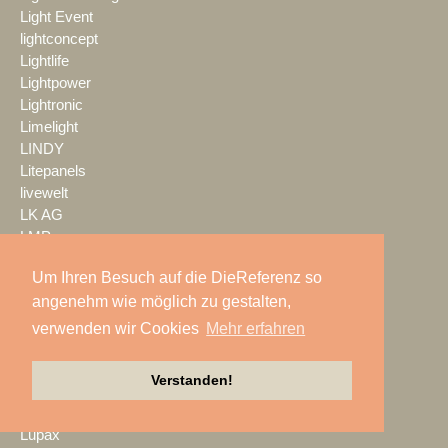
Light Event
lightconcept
Lightlife
Lightpower
Lightronic
Limelight
LINDY
Litepanels
livewelt
LK AG
LMP
LMP Pyrotechnik
Um Ihren Besuch auf die DieReferenz so
LOGIC media solutions
angenehm wie möglich zu gestalten,
Look Solutions
loop light
verwenden wir Cookies
Mehr erfahren
loud GmbH
LTH
Verstanden!
LTT Group
Ludwig Kameraverleih
Lupax