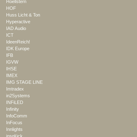
Hoellstern
HOF
Huss Licht & Ton
Hyperactive
IAD Audio
ICT
IdeenReich!
IDK Europe
IFB
IGVW
IHSE
IMEX
IMG STAGE LINE
Imtradex
in2Systems
INFiLED
Infinity
InfoComm
InFocus
Innlights
insglück