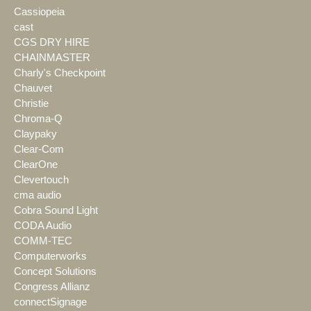
Cassiopeia
cast
CGS DRY HIRE
CHAINMASTER
Charly's Checkpoint
Chauvet
Christie
Chroma-Q
Claypaky
Clear-Com
ClearOne
Clevertouch
cma audio
Cobra Sound Light
CODA Audio
COMM-TEC
Computerworks
Concept Solutions
Congress Allianz
connectSignage