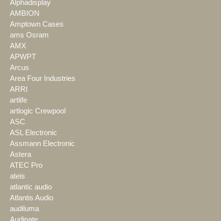
Alphadisplay
AMBION
Amptown Cases
ams Osram
AMX
APWPT
Arcus
Area Four Industries
ARRI
artlife
artlogic Crewpool
ASC
ASL Electronic
Assmann Electronic
Astera
ATEC Pro
ateis
atlantic audio
Atlantis Audio
audiluma
Audinate