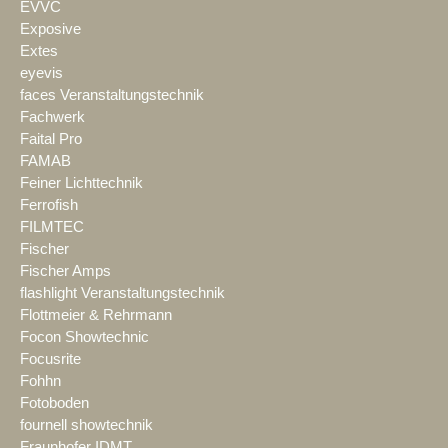
EVVC
Exposive
Extes
eyevis
faces Veranstaltungstechnik
Fachwerk
Faital Pro
FAMAB
Feiner Lichttechnik
Ferrofish
FILMTEC
Fischer
Fischer Amps
flashlight Veranstaltungstechnik
Flottmeier & Rehrmann
Focon Showtechnic
Focusrite
Fohhn
Fotoboden
fournell showtechnik
Fraunhofer IDMT