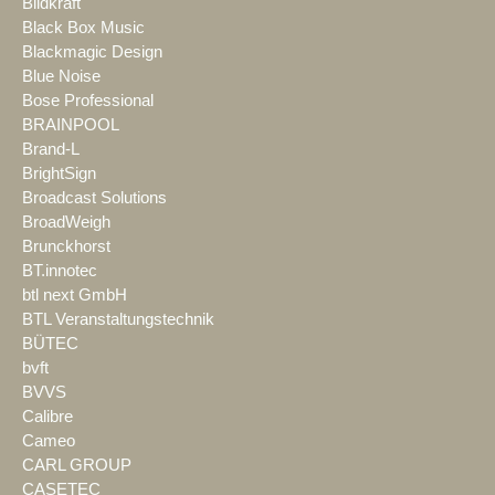
Bildkraft
Black Box Music
Blackmagic Design
Blue Noise
Bose Professional
BRAINPOOL
Brand-L
BrightSign
Broadcast Solutions
BroadWeigh
Brunckhorst
BT.innotec
btl next GmbH
BTL Veranstaltungstechnik
BÜTEC
bvft
BVVS
Calibre
Cameo
CARL GROUP
CASETEC