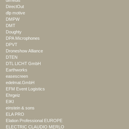
dimedis
DirectOut
dlp motive
DMPW
DMT
Doughty
DPA Microphones
DPVT
Droneshow Alliance
DTEN
DTL LICHT GmbH
Earthworks
easescreen
edelmat.GmbH
EFM Event Logistics
Ehrgeiz
EIKI
einstein & sons
ELA PRO
Elation Professional EUROPE
ELECTRIC CLAUDIO MERLO