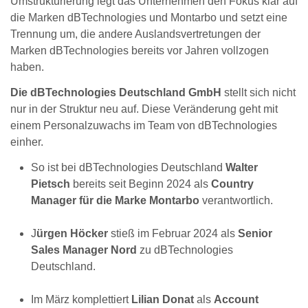
Umstrukturierung legt das Unternehmen den Fokus klar auf
die Marken dBTechnologies und Montarbo und setzt eine
Trennung um, die andere Auslandsvertretungen der
Marken dBTechnologies bereits vor Jahren vollzogen
haben.
Die dBTechnologies Deutschland GmbH
stellt sich nicht
nur in der Struktur neu auf. Diese Veränderung geht mit
einem Personalzuwachs im Team von dBTechnologies
einher.
So ist bei dBTechnologies Deutschland
Walter
Pietsch
bereits seit Beginn 2024 als
Country
Manager für die Marke Montarbo
verantwortlich.
J
ürgen Höcker
stieß im Februar 2024 als
Senior
Sales Manager Nord
zu dBTechnologies
Deutschland.
Im März komplettiert
Lilian Donat
als
Account