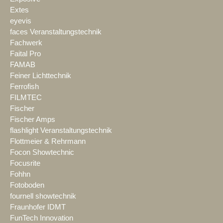
Extes
eyevis
faces Veranstaltungstechnik
Fachwerk
Faital Pro
FAMAB
Feiner Lichttechnik
Ferrofish
FILMTEC
Fischer
Fischer Amps
flashlight Veranstaltungstechnik
Flottmeier & Rehrmann
Focon Showtechnic
Focusrite
Fohhn
Fotoboden
fournell showtechnik
Fraunhofer IDMT
FunTech Innovation