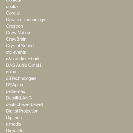
coolux
Cordial
Creative Technology
Crestron
Crew Nation
CrewBrain
Crystal Sound
ctc events
d&b audiotechnik
DAS Audio GmbH
dblux
dBTechnologies
DEAplus
delta-max
DetailKLANG
deutschewerbewelt
Digital Projection
Digitech
dimedis
DirectOut