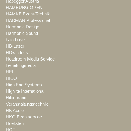
Habegger Austria
HAMBURG OPEN
HAMKE Event-Technik
HARMAN Professional
Harmonic Design
Harmonic Sound
hazebase
HB-Laser
HDwireless
Headroom Media Service
heinekingmedia
HELi
HICO
High End Systems
Highlite International
Hildebrandt
Veranstaltungstechnik
HK Audio
HKG Eventservice
Hoellstern
HOF