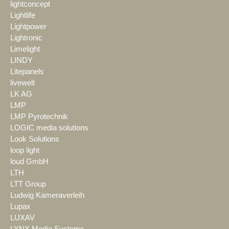
lightconcept
Lightlife
Lightpower
Lightronic
Limelight
LINDY
Litepanels
livewelt
LK AG
LMP
LMP Pyrotechnik
LOGIC media solutions
Look Solutions
loop light
loud GmbH
LTH
LTT Group
Ludwig Kameraverleih
Lupax
LUXAV
LYNX Media Systems