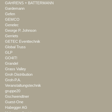
GAHRENS + BATTERMANN
Gardemann
Gefen
GEMCO
Genelec
George P. Johnson
Gerriets
GETEC Eventtechnik
Global Truss
GLP
GO4IT!
Grandel
Grass Valley
Groh Distribution
Groh-P.A.
Veranstaltungstechnik
gruppe20
Gschwendtner
Guest-One
Habegger AG