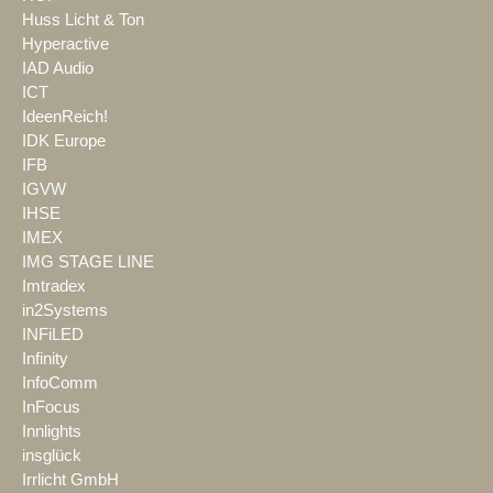
Huss Licht & Ton
Hyperactive
IAD Audio
ICT
IdeenReich!
IDK Europe
IFB
IGVW
IHSE
IMEX
IMG STAGE LINE
Imtradex
in2Systems
INFiLED
Infinity
InfoComm
InFocus
Innlights
insglück
Irrlicht GmbH