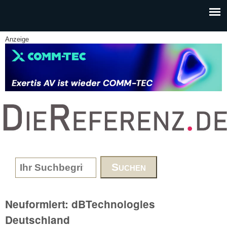
Skip to main content
Anzeige
www.DieReferenz.de
Search form
Neuformiert: dBTechnologies
Deutschland