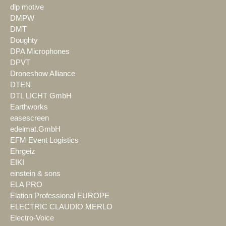
dlp motive
DMPW
DMT
Doughty
DPA Microphones
DPVT
Droneshow Alliance
DTEN
DTL LICHT GmbH
Earthworks
easescreen
edelmat.GmbH
EFM Event Logistics
Ehrgeiz
EIKI
einstein & sons
ELA PRO
Elation Professional EUROPE
ELECTRIC CLAUDIO MERLO
Electro-Voice