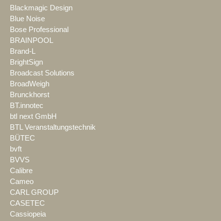
Blackmagic Design
Blue Noise
Bose Professional
BRAINPOOL
Brand-L
BrightSign
Broadcast Solutions
BroadWeigh
Brunckhorst
BT.innotec
btl next GmbH
BTL Veranstaltungstechnik
BÜTEC
bvft
BVVS
Calibre
Cameo
CARL GROUP
CASETEC
Cassiopeia