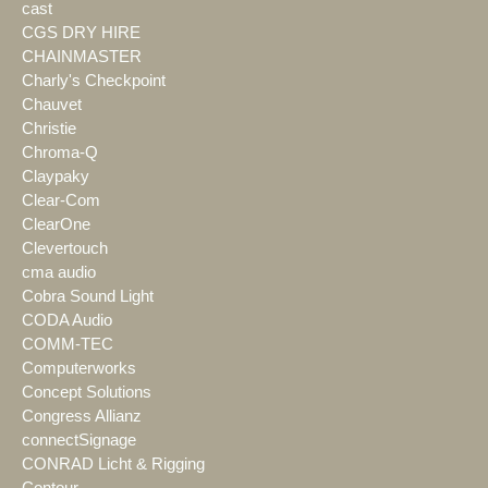
cast
CGS DRY HIRE
CHAINMASTER
Charly's Checkpoint
Chauvet
Christie
Chroma-Q
Claypaky
Clear-Com
ClearOne
Clevertouch
cma audio
Cobra Sound Light
CODA Audio
COMM-TEC
Computerworks
Concept Solutions
Congress Allianz
connectSignage
CONRAD Licht & Rigging
Contour