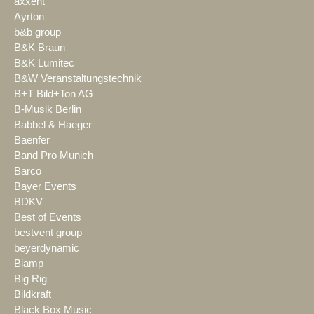
axxent
Ayrton
b&b group
B&K Braun
B&K Lumitec
B&W Veranstaltungstechnik
B+T Bild+Ton AG
B-Musik Berlin
Babbel & Haeger
Baenfer
Band Pro Munich
Barco
Bayer Events
BDKV
Best of Events
bestvent group
beyerdynamic
Biamp
Big Rig
Bildkraft
Black Box Music