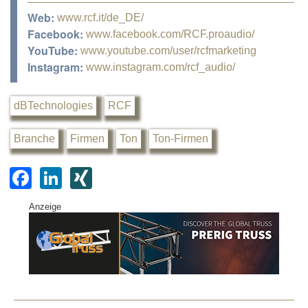
Web:
www.rcf.it/de_DE/
Facebook:
www.facebook.com/RCF.proaudio/
YouTube:
www.youtube.com/user/rcfmarketing
Instagram:
www.instagram.com/rcf_audio/
dBTechnologies
RCF
Branche
Firmen
Ton
Ton-Firmen
F
Li
XI
a
n
N
Anzeige
c
k
G
e
e
b
dI
o
n