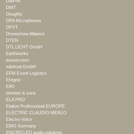
DMPW
DMT
Doughty
DPA Microphones
DPVT
Droneshow Alliance
DTEN
DTL LICHT GmbH
Earthworks
easescreen
edelmat.GmbH
EFM Event Logistics
Ehrgeiz
EIKI
einstein & sons
ELA PRO
Elation Professional EUROPE
ELECTRIC CLAUDIO MERLO
Electro-Voice
EMG Germany
ENCIRCLED audio.solutions