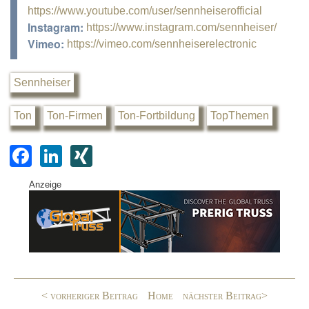
https://www.youtube.com/user/sennheiserofficial
Instagram:
https://www.instagram.com/sennheiser/
Vimeo:
https://vimeo.com/sennheiserelectronic
Sennheiser
Ton
Ton-Firmen
Ton-Fortbildung
TopThemen
F
Li
XI
a
n
N
Anzeige
c
k
G
e
e
b
dI
o
n
o
< vorheriger Beitrag
Home
nächster Beitrag>
k