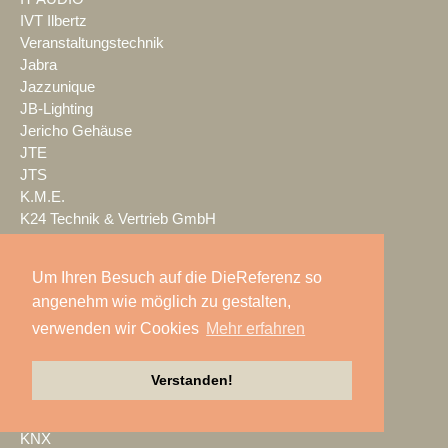
IVT Ilbertz
Veranstaltungstechnik
Jabra
Jazzunique
JB-Lighting
Jericho Gehäuse
JTE
JTS
K.M.E.
K24 Technik & Vertrieb GmbH
Kaiser Showtechnik
KAISERSCHOTE
Um Ihren Besuch auf die DieReferenz so
KALLE KRAUSE
angenehm wie möglich zu gestalten,
Kern & Stelly
verwenden wir Cookies
Mehr erfahren
KFP
KIEKER
Kindermann
Verstanden!
Kling & Freitag
KLOTZ AIS
KNX