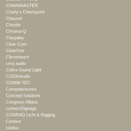
CHAINMASTER
Charly's Checkpoint
Chauvet
Christie
Chroma-Q
Claypaky
Clear-Com
ClearOne
Clevertouch
cma audio
Cobra Sound Light
CODA Audio
COMM-TEC
Computerworks
Concept Solutions
Congress Allianz
connectSignage
CONRAD Licht & Rigging
Contour
coolux