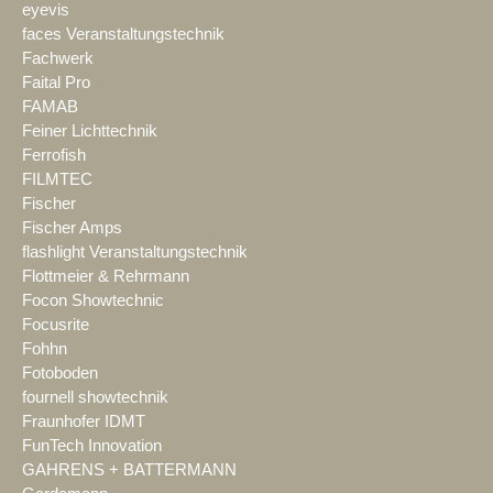
eyevis
faces Veranstaltungstechnik
Fachwerk
Faital Pro
FAMAB
Feiner Lichttechnik
Ferrofish
FILMTEC
Fischer
Fischer Amps
flashlight Veranstaltungstechnik
Flottmeier & Rehrmann
Focon Showtechnic
Focusrite
Fohhn
Fotoboden
fournell showtechnik
Fraunhofer IDMT
FunTech Innovation
GAHRENS + BATTERMANN