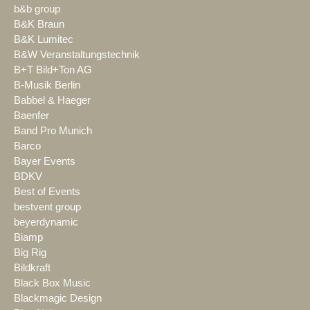
b&b group
B&K Braun
B&K Lumitec
B&W Veranstaltungstechnik
B+T Bild+Ton AG
B-Musik Berlin
Babbel & Haeger
Baenfer
Band Pro Munich
Barco
Bayer Events
BDKV
Best of Events
bestvent group
beyerdynamic
Biamp
Big Rig
Bildkraft
Black Box Music
Blackmagic Design