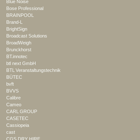
Blue Noise
Bose Professional
BRAINPOOL
Brand-L
BrightSign
Broadcast Solutions
BroadWeigh
Brunckhorst
BT.innotec
btl next GmbH
BTL Veranstaltungstechnik
BÜTEC
bvft
BVVS
Calibre
Cameo
CARL GROUP
CASETEC
Cassiopeia
cast
CGS DRY HIRE