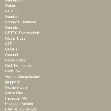
Gardemann
Gefen
GEMCO
Genelec
George P. Johnson
Gerriets
GETEC Eventtechnik
Global Truss
GLP
GO4IT!
Grandel
Grass Valley
Groh Distribution
Groh-P.A.
Veranstaltungstechnik
gruppe20
Gschwendtner
Guest-One
Habegger AG
Habegger Austria
HAMBURG OPEN