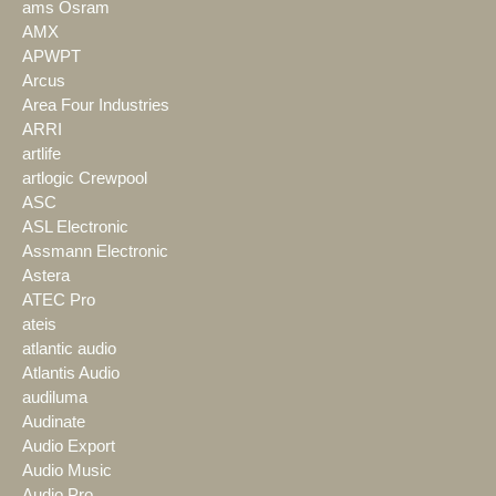
ams Osram
AMX
APWPT
Arcus
Area Four Industries
ARRI
artlife
artlogic Crewpool
ASC
ASL Electronic
Assmann Electronic
Astera
ATEC Pro
ateis
atlantic audio
Atlantis Audio
audiluma
Audinate
Audio Export
Audio Music
Audio Pro