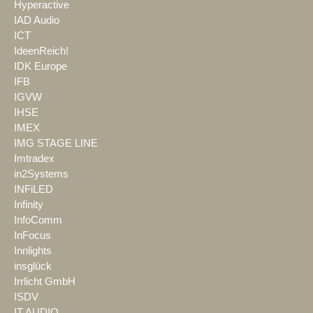
Hyperactive
IAD Audio
ICT
IdeenReich!
IDK Europe
IFB
IGVW
IHSE
IMEX
IMG STAGE LINE
Imtradex
in2Systems
INFiLED
Infinity
InfoComm
InFocus
Innlights
insglück
Irrlicht GmbH
ISDV
IT AUDIO