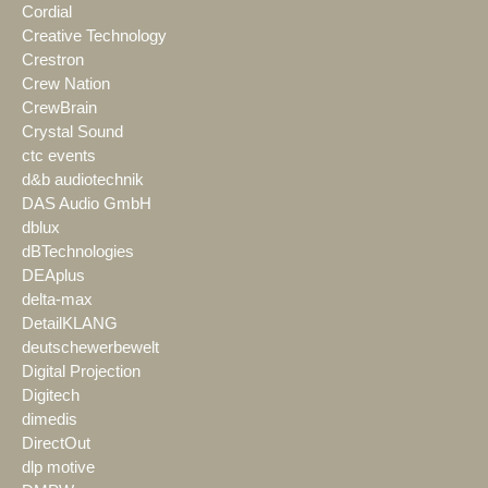
Cordial
Creative Technology
Crestron
Crew Nation
CrewBrain
Crystal Sound
ctc events
d&b audiotechnik
DAS Audio GmbH
dblux
dBTechnologies
DEAplus
delta-max
DetailKLANG
deutschewerbewelt
Digital Projection
Digitech
dimedis
DirectOut
dlp motive