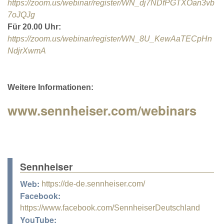
https://zoom.us/webinar/register/WN_dj7NDfPGTXOan3vb
7oJQJg
Für 20.00 Uhr:
https://zoom.us/webinar/register/WN_8U_KewAaTECpHn
NdjrXwmA
Weitere Informationen:
www.sennheiser.com/webinars
Sennheiser
Web:
https://de-de.sennheiser.com/
Facebook:
https://www.facebook.com/SennheiserDeutschland
YouTube: