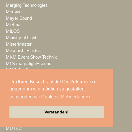
Merging Technologies
Mersive
Meyer Sound
Miet-pa
MILOS
Ministry of Light
MisterMaster
Mitsubishi Electric
MKM Event Show Technik
MLS magic light+sound
MMC Studios
Modulo Pi
Um Ihren Besuch auf die DieReferenz so
MONACOR INTERNATIONAL
angenehm wie möglich zu gestalten,
Moonlight
MOTION GROUP
verwenden wir Cookies
Mehr erfahren
Movecat
msm studio group
Verstanden!
Müller BBM
music & light design
MUTEC