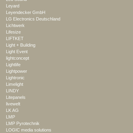
Leyard
Leyendecker GmbH
LG Electronics Deutschland
Lichtwerk
Lifesize
LIFTKET
Light + Building
Light Event
lightconcept
Lightlife
Lightpower
Lightronic
Limelight
LINDY
Litepanels
livewelt
LK AG
LMP
LMP Pyrotechnik
LOGIC media solutions