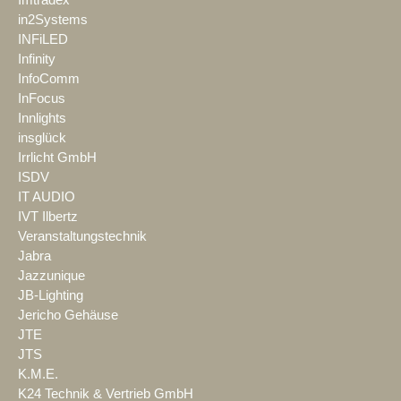
Imtradex
in2Systems
INFiLED
Infinity
InfoComm
InFocus
Innlights
insglück
Irrlicht GmbH
ISDV
IT AUDIO
IVT Ilbertz
Veranstaltungstechnik
Jabra
Jazzunique
JB-Lighting
Jericho Gehäuse
JTE
JTS
K.M.E.
K24 Technik & Vertrieb GmbH