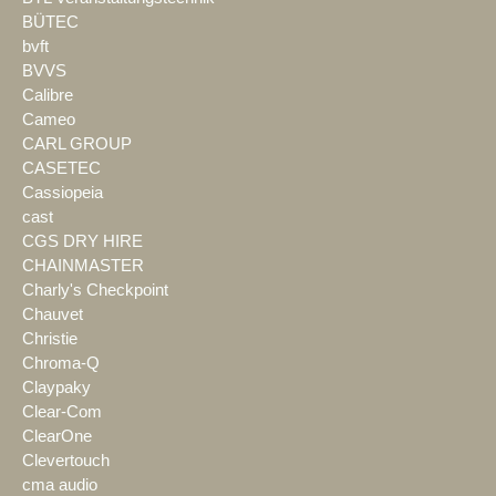
BÜTEC
bvft
BVVS
Calibre
Cameo
CARL GROUP
CASETEC
Cassiopeia
cast
CGS DRY HIRE
CHAINMASTER
Charly's Checkpoint
Chauvet
Christie
Chroma-Q
Claypaky
Clear-Com
ClearOne
Clevertouch
cma audio