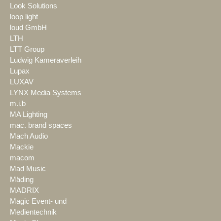
Look Solutions
loop light
loud GmbH
LTH
LTT Group
Ludwig Kameraverleih
Lupax
LUXAV
LYNX Media Systems
m.i.b
MA Lighting
mac. brand spaces
Mach Audio
Mackie
macom
Mad Music
Mäding
MADRIX
Magic Event- und
Medientechnik