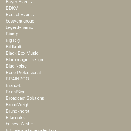
Bayer Events
BDKV
Best of Events
bestvent group
beyerdynamic
Biamp
Big Rig
Bildkraft
Black Box Music
Blackmagic Design
Blue Noise
Bose Professional
BRAINPOOL
Brand-L
BrightSign
Broadcast Solutions
BroadWeigh
Brunckhorst
BT.innotec
btl next GmbH
BTL Veranstaltungstechnik