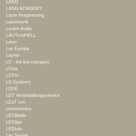
LANG
LANG ACADEMY
Laser Imagineering
Laserworld
Lauten Audio
LAUTundHELL
Lawo
Lax Europa
Layher
LC - the live company
LClux
LCPro
LD Systems
LDDE
LDT Veranstaltungsservice
LEaT con
Lectrosonics
LEDBlade
LEDitgo
LEDium
Leu Sound