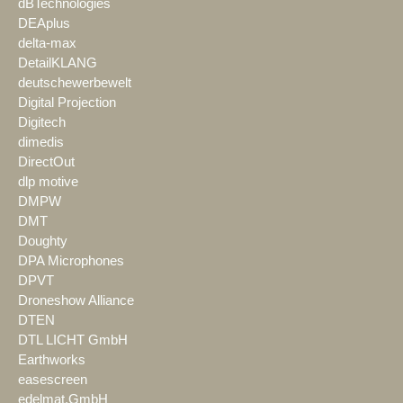
dBTechnologies
DEAplus
delta-max
DetailKLANG
deutschewerbewelt
Digital Projection
Digitech
dimedis
DirectOut
dlp motive
DMPW
DMT
Doughty
DPA Microphones
DPVT
Droneshow Alliance
DTEN
DTL LICHT GmbH
Earthworks
easescreen
edelmat.GmbH