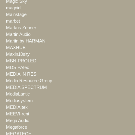
Magic Sky
magnid
Mainstage
marbet
Markus Zehner
Martin Audio
Martin by HARMAN
MAXHUB
Maxin10sity
MBN-PROLED
MDS PAtec
MEDIA IN RES
Media Resource Group
MEDIA SPECTRUM
MediaLantic
Mediasystem
MEDIA|tek
MEEVI-rent
Mega Audio
Megaforce
MEGATECH