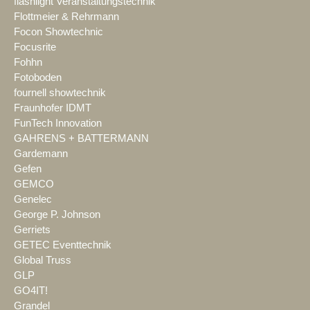
flashlight Veranstaltungstechnik
Flottmeier & Rehrmann
Focon Showtechnic
Focusrite
Fohhn
Fotoboden
fournell showtechnik
Fraunhofer IDMT
FunTech Innovation
GAHRENS + BATTERMANN
Gardemann
Gefen
GEMCO
Genelec
George P. Johnson
Gerriets
GETEC Eventtechnik
Global Truss
GLP
GO4IT!
Grandel