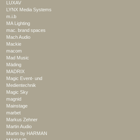
LUXAV
LYNX Media Systems
m.i.b
MA Lighting
mac. brand spaces
Mach Audio
Mackie
macom
Mad Music
Mäding
MADRIX
Magic Event- und
Medientechnik
Magic Sky
magnid
Mainstage
marbet
Markus Zehner
Martin Audio
Martin by HARMAN