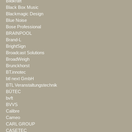
Bildkraft
Black Box Music
Blackmagic Design
Blue Noise
Bose Professional
BRAINPOOL
Brand-L
BrightSign
Broadcast Solutions
BroadWeigh
Brunckhorst
BT.innotec
btl next GmbH
BTL Veranstaltungstechnik
BÜTEC
bvft
BVVS
Calibre
Cameo
CARL GROUP
CASETEC