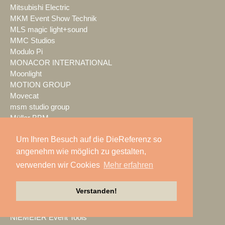
Mitsubishi Electric
MKM Event Show Technik
MLS magic light+sound
MMC Studios
Modulo Pi
MONACOR INTERNATIONAL
Moonlight
MOTION GROUP
Movecat
msm studio group
Müller BBM
music & light design
Um Ihren Besuch auf die DieReferenz so
MUTEC
NEC Display Solutions
angenehm wie möglich zu gestalten,
NEEC Audio
verwenden wir Cookies
Mehr erfahren
Neumann&Müller
Neumann.Berlin
Verstanden!
Nexo
NicLen
NIEMEIER Event Tools