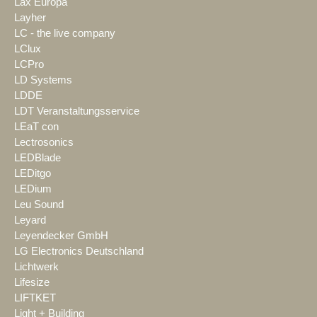
Lax Europa
Layher
LC - the live company
LClux
LCPro
LD Systems
LDDE
LDT Veranstaltungsservice
LEaT con
Lectrosonics
LEDBlade
LEDitgo
LEDium
Leu Sound
Leyard
Leyendecker GmbH
LG Electronics Deutschland
Lichtwerk
Lifesize
LIFTKET
Light + Building