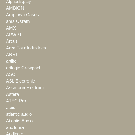
Alphadisplay
AMBION
Amptown Cases
ams Osram
AMX
APWPT
Arcus
Area Four Industries
ARRI
artlife
artlogic Crewpool
ASC
ASL Electronic
Assmann Electronic
Astera
ATEC Pro
ateis
atlantic audio
Atlantis Audio
audiluma
Audinate