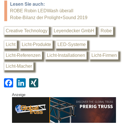
Lesen Sie auch:
ROBE Robin LEDWash überall
Robe-Bilanz der Prolight+Sound 2019
Creative Technology
Leyendecker GmbH
Robe
Licht
Licht-Produkte
LED-Systeme
Licht-Referenzen
Licht-Installationen
Licht-Firmen
Licht-Macher
F
Li
XI
a
n
N
Anzeige
c
k
G
e
e
b
dI
o
n