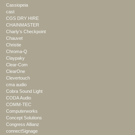
Cassiopeia
cast
CGS DRY HIRE
CHAINMASTER
Charly's Checkpoint
Chauvet
Christie
Chroma-Q
Claypaky
Clear-Com
ClearOne
Clevertouch
cma audio
Cobra Sound Light
CODA Audio
COMM-TEC
Computerworks
Concept Solutions
Congress Allianz
connectSignage