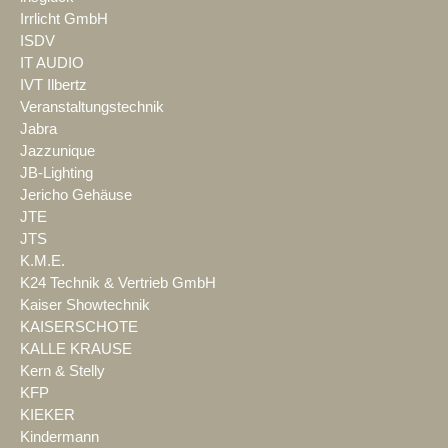
Irrlicht GmbH
ISDV
IT AUDIO
IVT Ilbertz
Veranstaltungstechnik
Jabra
Jazzunique
JB-Lighting
Jericho Gehäuse
JTE
JTS
K.M.E.
K24 Technik & Vertrieb GmbH
Kaiser Showtechnik
KAISERSCHOTE
KALLE KRAUSE
Kern & Stelly
KFP
KIEKER
Kindermann