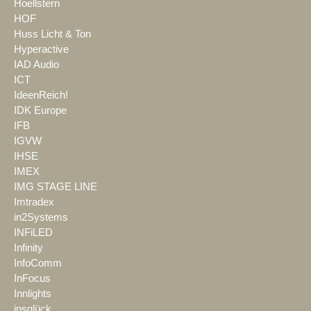
Hoellstern
HOF
Huss Licht & Ton
Hyperactive
IAD Audio
ICT
IdeenReich!
IDK Europe
IFB
IGVW
IHSE
IMEX
IMG STAGE LINE
Imtradex
in2Systems
INFiLED
Infinity
InfoComm
InFocus
Innlights
insglück