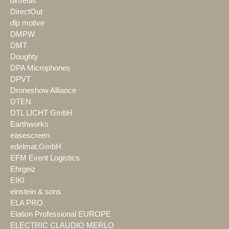
dimedis
DirectOut
dlp motive
DMPW
DMT
Doughty
DPA Microphones
DPVT
Droneshow Alliance
DTEN
DTL LICHT GmbH
Earthworks
easescreen
edelmat.GmbH
EFM Event Logistics
Ehrgeiz
EIKI
einstein & sons
ELA PRO
Elation Professional EUROPE
ELECTRIC CLAUDIO MERLO