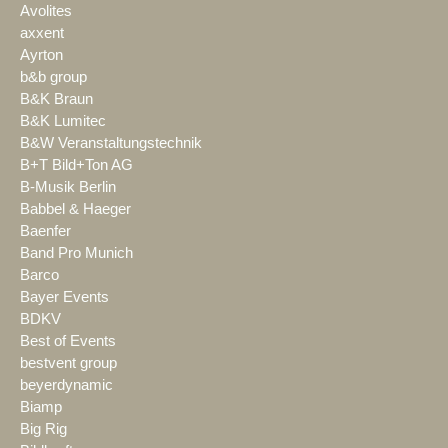
Avolites
axxent
Ayrton
b&b group
B&K Braun
B&K Lumitec
B&W Veranstaltungstechnik
B+T Bild+Ton AG
B-Musik Berlin
Babbel & Haeger
Baenfer
Band Pro Munich
Barco
Bayer Events
BDKV
Best of Events
bestvent group
beyerdynamic
Biamp
Big Rig