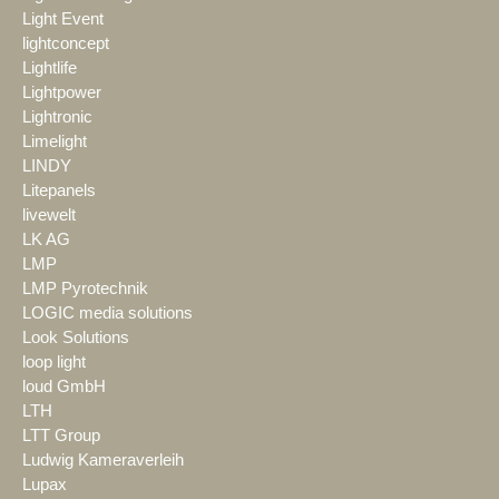
Light Event
lightconcept
Lightlife
Lightpower
Lightronic
Limelight
LINDY
Litepanels
livewelt
LK AG
LMP
LMP Pyrotechnik
LOGIC media solutions
Look Solutions
loop light
loud GmbH
LTH
LTT Group
Ludwig Kameraverleih
Lupax