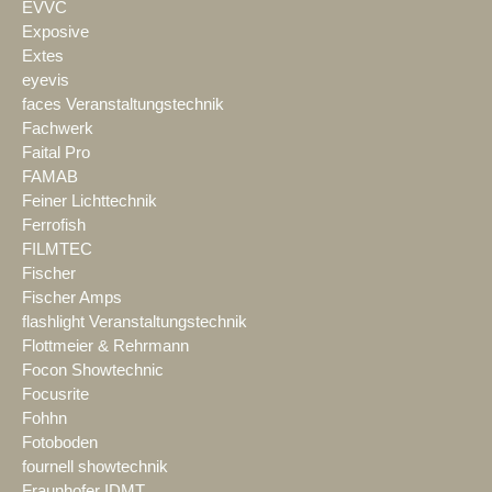
EVVC
Exposive
Extes
eyevis
faces Veranstaltungstechnik
Fachwerk
Faital Pro
FAMAB
Feiner Lichttechnik
Ferrofish
FILMTEC
Fischer
Fischer Amps
flashlight Veranstaltungstechnik
Flottmeier & Rehrmann
Focon Showtechnic
Focusrite
Fohhn
Fotoboden
fournell showtechnik
Fraunhofer IDMT