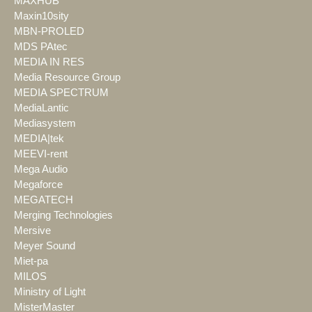
MAXHUB
Maxin10sity
MBN-PROLED
MDS PAtec
MEDIA IN RES
Media Resource Group
MEDIA SPECTRUM
MediaLantic
Mediasystem
MEDIA|tek
MEEVI-rent
Mega Audio
Megaforce
MEGATECH
Merging Technologies
Mersive
Meyer Sound
Miet-pa
MILOS
Ministry of Light
MisterMaster