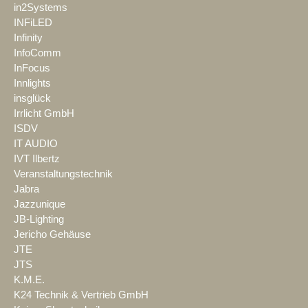
in2Systems
INFiLED
Infinity
InfoComm
InFocus
Innlights
insglück
Irrlicht GmbH
ISDV
IT AUDIO
IVT Ilbertz
Veranstaltungstechnik
Jabra
Jazzunique
JB-Lighting
Jericho Gehäuse
JTE
JTS
K.M.E.
K24 Technik & Vertrieb GmbH