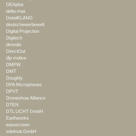
DEAplus
delta-max
DetailKLANG
deutschewerbewelt
Digital Projection
Digitech
dimedis
DirectOut
dlp motive
DMPW
DMT
Doughty
DPA Microphones
DPVT
Droneshow Alliance
DTEN
DTL LICHT GmbH
Earthworks
easescreen
edelmat.GmbH