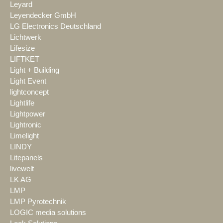
Leyard
Leyendecker GmbH
LG Electronics Deutschland
Lichtwerk
Lifesize
LIFTKET
Light + Building
Light Event
lightconcept
Lightlife
Lightpower
Lightronic
Limelight
LINDY
Litepanels
livewelt
LK AG
LMP
LMP Pyrotechnik
LOGIC media solutions