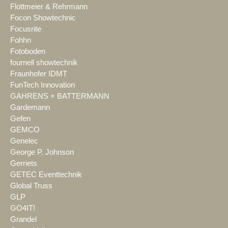
Flottmeier & Rehrmann
Focon Showtechnic
Focusrite
Fohhn
Fotoboden
fournell showtechnik
Fraunhofer IDMT
FunTech Innovation
GAHRENS + BATTERMANN
Gardemann
Gefen
GEMCO
Genelec
George P. Johnson
Gerriets
GETEC Eventtechnik
Global Truss
GLP
GO4IT!
Grandel