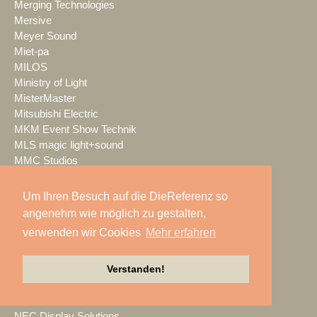
Merging Technologies
Mersive
Meyer Sound
Miet-pa
MILOS
Ministry of Light
MisterMaster
Mitsubishi Electric
MKM Event Show Technik
MLS magic light+sound
MMC Studios
Modulo Pi
MONACOR INTERNATIONAL
Um Ihren Besuch auf die DieReferenz so
Moonlight
angenehm wie möglich zu gestalten,
MOTION GROUP
verwenden wir Cookies
Mehr erfahren
Movecat
msm studio group
Verstanden!
Müller BBM
music & light design
MUTEC
NEC Display Solutions