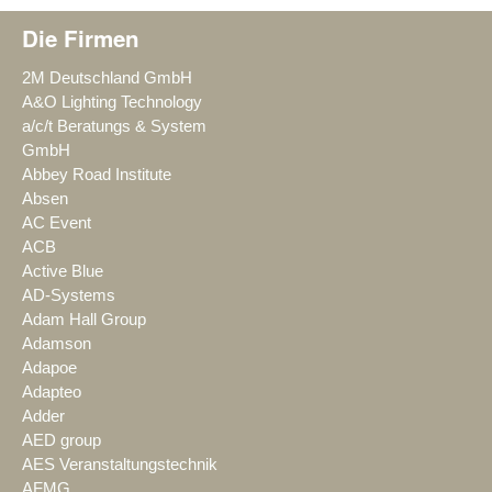
Die Firmen
2M Deutschland GmbH
A&O Lighting Technology
a/c/t Beratungs & System
GmbH
Abbey Road Institute
Absen
AC Event
ACB
Active Blue
AD-Systems
Adam Hall Group
Adamson
Adapoe
Adapteo
Adder
AED group
AES Veranstaltungstechnik
AFMG