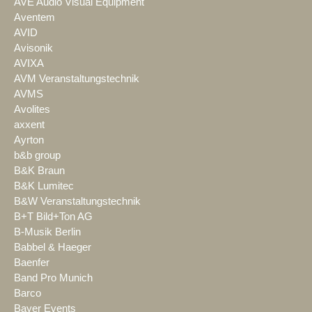
AVE Audio Visual Equipment
Aventem
AVID
Avisonik
AVIXA
AVM Veranstaltungstechnik
AVMS
Avolites
axxent
Ayrton
b&b group
B&K Braun
B&K Lumitec
B&W Veranstaltungstechnik
B+T Bild+Ton AG
B-Musik Berlin
Babbel & Haeger
Baenfer
Band Pro Munich
Barco
Bayer Events