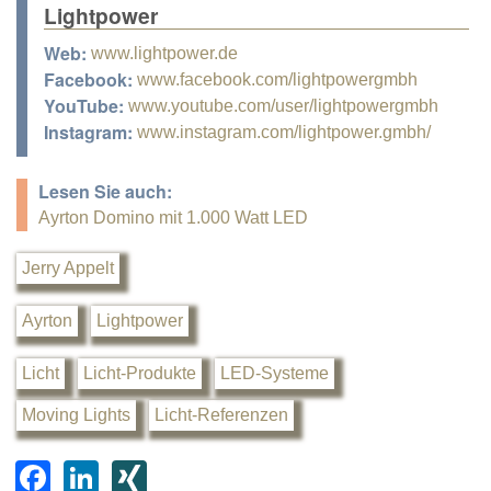
Lightpower
Web:
www.lightpower.de
Facebook:
www.facebook.com/lightpowergmbh
YouTube:
www.youtube.com/user/lightpowergmbh
Instagram:
www.instagram.com/lightpower.gmbh/
Lesen Sie auch:
Ayrton Domino mit 1.000 Watt LED
Jerry Appelt
Ayrton
Lightpower
Licht
Licht-Produkte
LED-Systeme
Moving Lights
Licht-Referenzen
F
Li
XI