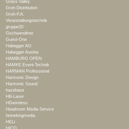
Grass Valley
Groh Distribution
Groh-P.A.
Veranstaltungstechnik
gruppe20
Gschwendtner
Guest-One
Habegger AG
Habegger Austria
HAMBURG OPEN
HAMKE Event-Technik
HARMAN Professional
Harmonic Design
Harmonic Sound
hazebase
HB-Laser
HDwireless
Headroom Media Service
heinekingmedia
HELi
HICO