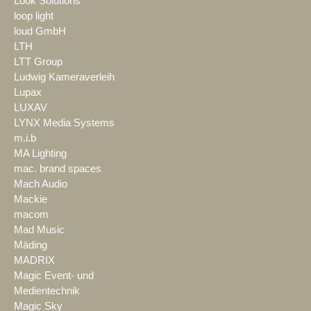
Look Solutions
loop light
loud GmbH
LTH
LTT Group
Ludwig Kameraverleih
Lupax
LUXAV
LYNX Media Systems
m.i.b
MA Lighting
mac. brand spaces
Mach Audio
Mackie
macom
Mad Music
Mäding
MADRIX
Magic Event- und
Medientechnik
Magic Sky