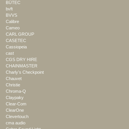
BÜTEC
bvft
BVVS
Calibre
Cameo
CARL GROUP
CASETEC
Cassiopeia
cast
CGS DRY HIRE
CHAINMASTER
Charly's Checkpoint
Chauvet
Christie
Chroma-Q
Claypaky
Clear-Com
ClearOne
Clevertouch
cma audio