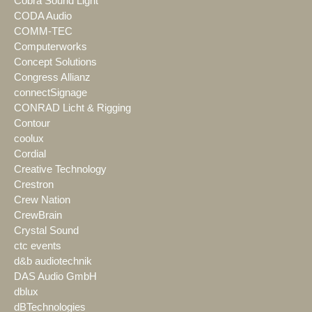
Cobra Sound Light
CODA Audio
COMM-TEC
Computerworks
Concept Solutions
Congress Allianz
connectSignage
CONRAD Licht & Rigging
Contour
coolux
Cordial
Creative Technology
Crestron
Crew Nation
CrewBrain
Crystal Sound
ctc events
d&b audiotechnik
DAS Audio GmbH
dblux
dBTechnologies