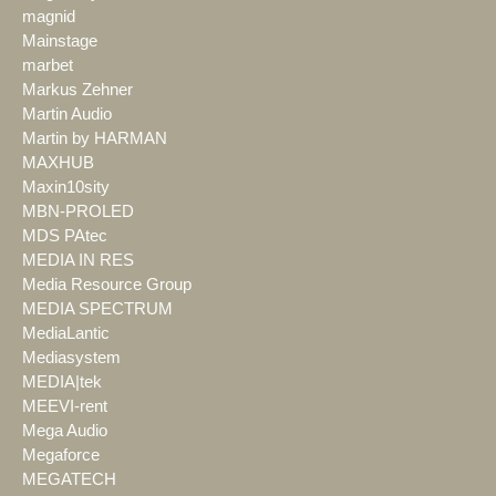
magnid
Mainstage
marbet
Markus Zehner
Martin Audio
Martin by HARMAN
MAXHUB
Maxin10sity
MBN-PROLED
MDS PAtec
MEDIA IN RES
Media Resource Group
MEDIA SPECTRUM
MediaLantic
Mediasystem
MEDIA|tek
MEEVI-rent
Mega Audio
Megaforce
MEGATECH