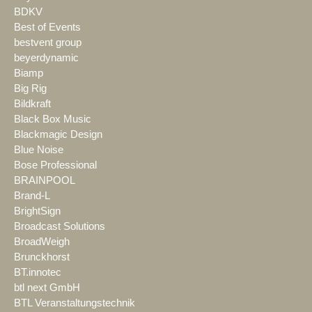
BDKV
Best of Events
bestvent group
beyerdynamic
Biamp
Big Rig
Bildkraft
Black Box Music
Blackmagic Design
Blue Noise
Bose Professional
BRAINPOOL
Brand-L
BrightSign
Broadcast Solutions
BroadWeigh
Brunckhorst
BT.innotec
btl next GmbH
BTL Veranstaltungstechnik