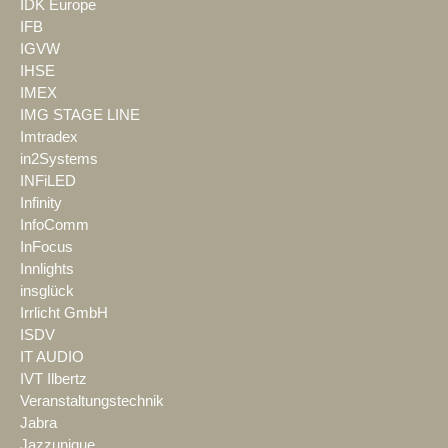
IDK Europe
IFB
IGVW
IHSE
IMEX
IMG STAGE LINE
Imtradex
in2Systems
INFiLED
Infinity
InfoComm
InFocus
Innlights
insglück
Irrlicht GmbH
ISDV
IT AUDIO
IVT Ilbertz
Veranstaltungstechnik
Jabra
Jazzunique