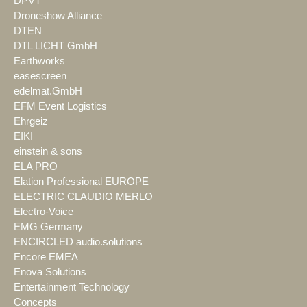
DPVT
Droneshow Alliance
DTEN
DTL LICHT GmbH
Earthworks
easescreen
edelmat.GmbH
EFM Event Logistics
Ehrgeiz
EIKI
einstein & sons
ELA PRO
Elation Professional EUROPE
ELECTRIC CLAUDIO MERLO
Electro-Voice
EMG Germany
ENCIRCLED audio.solutions
Encore EMEA
Enova Solutions
Entertainment Technology
Concepts