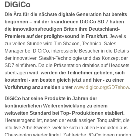
DiGiCo
Die Ära für die nächste digitale Generation hat bereits
begonnen – mit der brandneuen DiGiCo SD 7 haben
die innovationsfreudigen Briten ihre Deutschland-
Premiere auf der prolight+sound in Frankfurt
. Jeweils
zur vollen Stunde wird Tim Shaxon, Technical Sales
Manager bei DiGiCo, interessierte Besucher in die Details
der innovativen Stealth-Technologie und das Konzept der
SD7 einführen. Da die Präsentation drahtlos auf Headsets
übertragen wird,
werden die Teilnehmer gebeten, sich
kostenfrei - am besten gleich jetzt und hier - zu einer
Vorführung anzumelden
unter
www.digico.org/SD7show
.
DiGiCo hat seine Produkte in Jahren der
kontinuierlichen Weiterentwicklung zu einem
weltweiten Standard bei Top- Produktionen etabliert.
Herausragend ist, neben der erstklassigen Tonqualität, die
intuitive Arbeitsweise, welche sich in allen Produkten aus
Chessington wieder findet. Zahlreiche I/O-Optionen runden