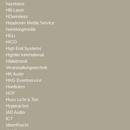
hazebase
HB-Laser
HDwireless
Headroom Media Service
heinekingmedia
HELi
HICO
High End Systems
Highlite International
Hildebrandt
Veranstaltungstechnik
HK Audio
HKG Eventservice
Hoellstern
HOF
Huss Licht & Ton
Hyperactive
IAD Audio
ICT
IdeenReich!