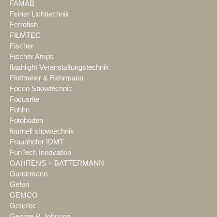
FAMAB
Feiner Lichttechnik
Ferrofish
FILMTEC
Fischer
Fischer Amps
flashlight Veranstaltungstechnik
Flottmeier & Rehrmann
Focon Showtechnic
Focusrite
Fohhn
Fotoboden
fournell showtechnik
Fraunhofer IDMT
FunTech Innovation
GAHRENS + BATTERMANN
Gardemann
Gefen
GEMCO
Genelec
George P. Johnson