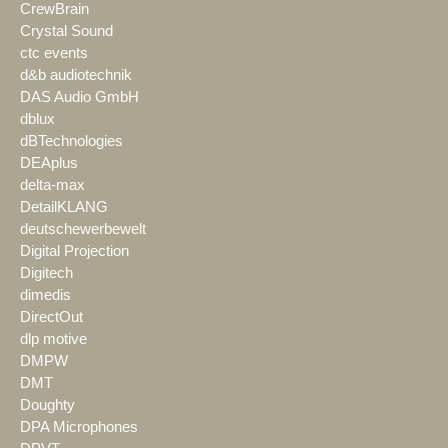
CrewBrain
Crystal Sound
ctc events
d&b audiotechnik
DAS Audio GmbH
dblux
dBTechnologies
DEAplus
delta-max
DetailKLANG
deutschewerbewelt
Digital Projection
Digitech
dimedis
DirectOut
dlp motive
DMPW
DMT
Doughty
DPA Microphones