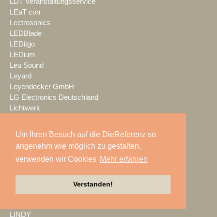
LDT Veranstaltungsservice
LEaT con
Lectrosonics
LEDBlade
LEDitgo
LEDium
Leu Sound
Leyard
Leyendecker GmbH
LG Electronics Deutschland
Lichtwerk
Lifesize
LIFTKET
Um Ihren Besuch auf die DieReferenz so
Light + Building
angenehm wie möglich zu gestalten,
Light Event
verwenden wir Cookies
Mehr erfahren
lightconcept
Lightlife
Lightpower
Verstanden!
Lightronic
Limelight
LINDY