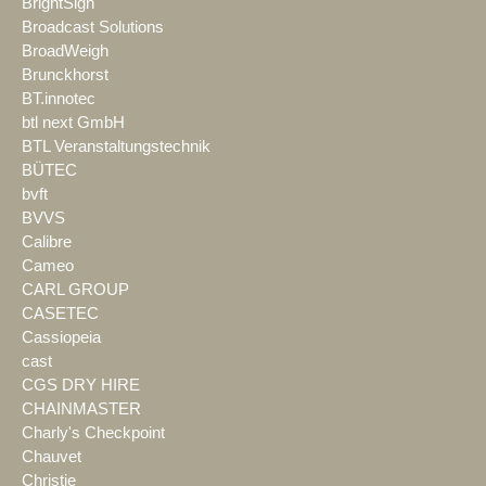
BrightSign
Broadcast Solutions
BroadWeigh
Brunckhorst
BT.innotec
btl next GmbH
BTL Veranstaltungstechnik
BÜTEC
bvft
BVVS
Calibre
Cameo
CARL GROUP
CASETEC
Cassiopeia
cast
CGS DRY HIRE
CHAINMASTER
Charly's Checkpoint
Chauvet
Christie