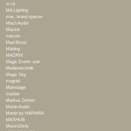
m.i.b
MA Lighting
mac. brand spaces
Mach Audio
Mackie
macom
Mad Music
Mäding
MADRIX
Magic Event- und
Medientechnik
Magic Sky
magnid
Mainstage
marbet
Markus Zehner
Martin Audio
Martin by HARMAN
MAXHUB
Maxin10sity