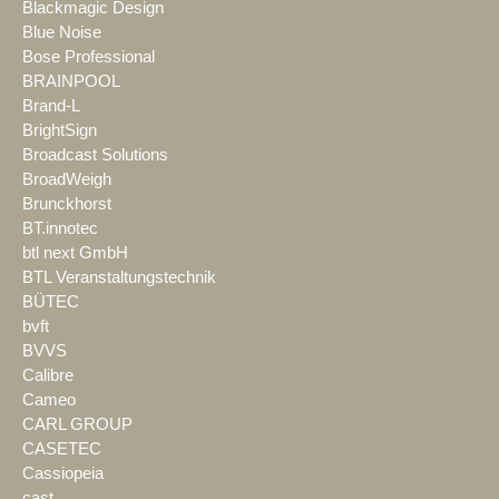
Blackmagic Design
Blue Noise
Bose Professional
BRAINPOOL
Brand-L
BrightSign
Broadcast Solutions
BroadWeigh
Brunckhorst
BT.innotec
btl next GmbH
BTL Veranstaltungstechnik
BÜTEC
bvft
BVVS
Calibre
Cameo
CARL GROUP
CASETEC
Cassiopeia
cast