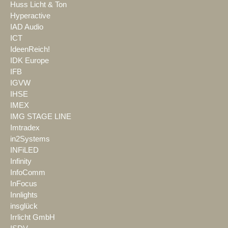
Huss Licht & Ton
Hyperactive
IAD Audio
ICT
IdeenReich!
IDK Europe
IFB
IGVW
IHSE
IMEX
IMG STAGE LINE
Imtradex
in2Systems
INFiLED
Infinity
InfoComm
InFocus
Innlights
insglück
Irrlicht GmbH