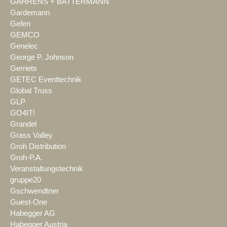
GAHRENS + BATTERMANN
Gardemann
Gefen
GEMCO
Genelec
George P. Johnson
Gerriets
GETEC Eventtechnik
Global Truss
GLP
GO4IT!
Grandel
Grass Valley
Groh Distribution
Groh-P.A.
Veranstaltungstechnik
gruppe20
Gschwendtner
Guest-One
Habegger AG
Habegger Austria