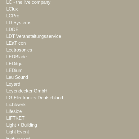
LC - the live company
LClux
LCPro
LD Systems
LDDE
LDT Veranstaltungsservice
LEaT con
Lectrosonics
LEDBlade
LEDitgo
LEDium
Leu Sound
Leyard
Leyendecker GmbH
LG Electronics Deutschland
Lichtwerk
Lifesize
LIFTKET
Light + Building
Light Event
lightconcept