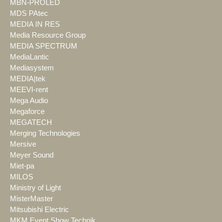
MBN-PROLED
MDS PAtec
MEDIA IN RES
Media Resource Group
MEDIA SPECTRUM
MediaLantic
Mediasystem
MEDIA|tek
MEEVI-rent
Mega Audio
Megaforce
MEGATECH
Merging Technologies
Mersive
Meyer Sound
Miet-pa
MILOS
Ministry of Light
MisterMaster
Mitsubishi Electric
MKM Event Show Technik