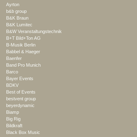
Ayrton
b&b group
B&K Braun
B&K Lumitec
B&W Veranstaltungstechnik
B+T Bild+Ton AG
B-Musik Berlin
Babbel & Haeger
Baenfer
Band Pro Munich
Barco
Bayer Events
BDKV
Best of Events
bestvent group
beyerdynamic
Biamp
Big Rig
Bildkraft
Black Box Music