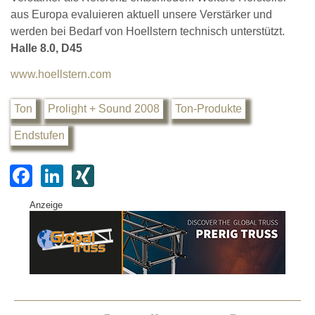
aus Europa evaluieren aktuell unsere Verstärker und
werden bei Bedarf von Hoellstern technisch unterstützt.
Halle 8.0, D45
www.hoellstern.com
Ton
Prolight + Sound 2008
Ton-Produkte
Endstufen
F
Li
XI
a
n
N
Anzeige
c
k
G
e
e
b
dI
o
n
o