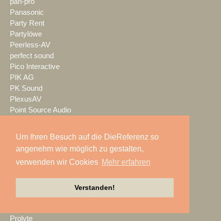
pan-pro
Panasonic
Party Rent
Partylöwe
Peerless-AV
perfect sound
Pico Interactive
PIK AG
PK Sound
PlexusAV
Point Source Audio
POOLgroup
PowerLightsAugsburg
Um Ihren Besuch auf die DieReferenz so
preworks
angenehm wie möglich zu gestalten,
PRG
verwenden wir Cookies
Mehr erfahren
Pro Audio-Technik
ProAudio Technology
ProCase
Verstanden!
Prolight + Sound Frankfurt
Prolights
Prolyte