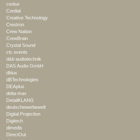
coolux
Cordial
Creative Technology
Crestron
Crew Nation
CrewBrain
Crystal Sound
ctc events
d&b audiotechnik
DAS Audio GmbH
dblux
dBTechnologies
DEAplus
delta-max
DetailKLANG
deutschewerbewelt
Digital Projection
Digitech
dimedis
DirectOut