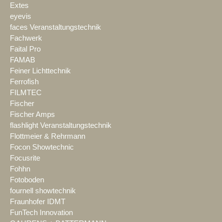
Extes
eyevis
faces Veranstaltungstechnik
Fachwerk
Faital Pro
FAMAB
Feiner Lichttechnik
Ferrofish
FILMTEC
Fischer
Fischer Amps
flashlight Veranstaltungstechnik
Flottmeier & Rehrmann
Focon Showtechnic
Focusrite
Fohhn
Fotoboden
fournell showtechnik
Fraunhofer IDMT
FunTech Innovation