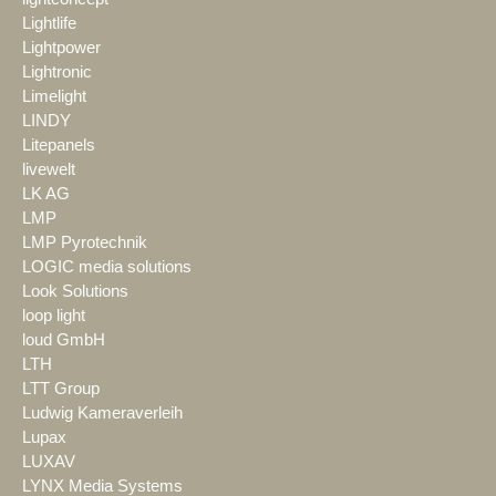
Lightlife
Lightpower
Lightronic
Limelight
LINDY
Litepanels
livewelt
LK AG
LMP
LMP Pyrotechnik
LOGIC media solutions
Look Solutions
loop light
loud GmbH
LTH
LTT Group
Ludwig Kameraverleih
Lupax
LUXAV
LYNX Media Systems