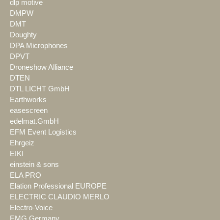
dlp motive
DMPW
DMT
Doughty
DPA Microphones
DPVT
Droneshow Alliance
DTEN
DTL LICHT GmbH
Earthworks
easescreen
edelmat.GmbH
EFM Event Logistics
Ehrgeiz
EIKI
einstein & sons
ELA PRO
Elation Professional EUROPE
ELECTRIC CLAUDIO MERLO
Electro-Voice
EMG Germany