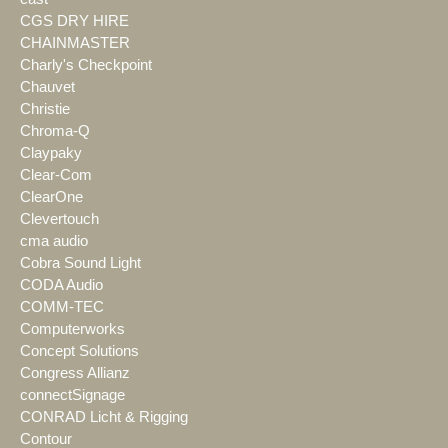
CGS DRY HIRE
CHAINMASTER
Charly's Checkpoint
Chauvet
Christie
Chroma-Q
Claypaky
Clear-Com
ClearOne
Clevertouch
cma audio
Cobra Sound Light
CODA Audio
COMM-TEC
Computerworks
Concept Solutions
Congress Allianz
connectSignage
CONRAD Licht & Rigging
Contour