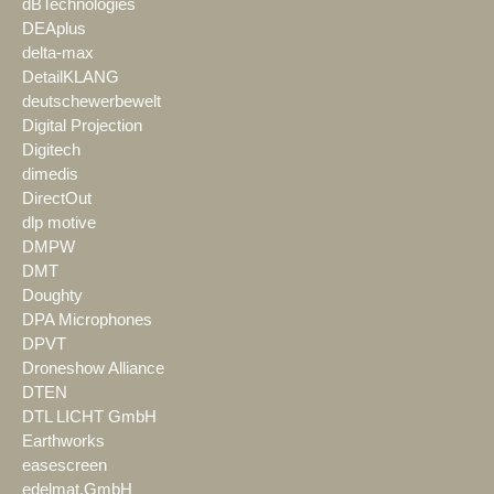
dBTechnologies
DEAplus
delta-max
DetailKLANG
deutschewerbewelt
Digital Projection
Digitech
dimedis
DirectOut
dlp motive
DMPW
DMT
Doughty
DPA Microphones
DPVT
Droneshow Alliance
DTEN
DTL LICHT GmbH
Earthworks
easescreen
edelmat.GmbH