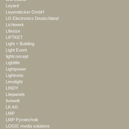
Leyard
Leyendecker GmbH
LG Electronics Deutschland
Lichtwerk
Lifesize
LIFTKET
Light + Building
Light Event
lightconcept
Lightlife
Lightpower
Lightronic
Limelight
LINDY
Litepanels
livewelt
LK AG
LMP
LMP Pyrotechnik
LOGIC media solutions