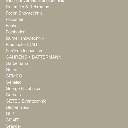
flashlight Veranstaltungstechnik
Flottmeier & Rehrmann
Focon Showtechnic
Focusrite
Fohhn
Fotoboden
fournell showtechnik
Fraunhofer IDMT
FunTech Innovation
GAHRENS + BATTERMANN
Gardemann
Gefen
GEMCO
Genelec
George P. Johnson
Gerriets
GETEC Eventtechnik
Global Truss
GLP
GO4IT!
Grandel