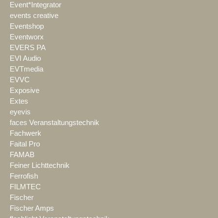
Event*Integrator
events creative
Eventshop
Eventworx
EVERS PA
EVI Audio
EVTmedia
EVVC
Exposive
Extes
eyevis
faces Veranstaltungstechnik
Fachwerk
Faital Pro
FAMAB
Feiner Lichttechnik
Ferrofish
FILMTEC
Fischer
Fischer Amps