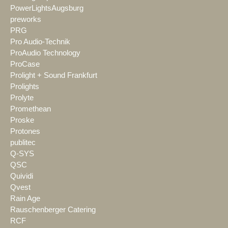
PowerLightsAugsburg
preworks
PRG
Pro Audio-Technik
ProAudio Technology
ProCase
Prolight + Sound Frankfurt
Prolights
Prolyte
Promethean
Proske
Protones
publitec
Q-SYS
QSC
Quividi
Qvest
Rain Age
Rauschenberger Catering
RCF