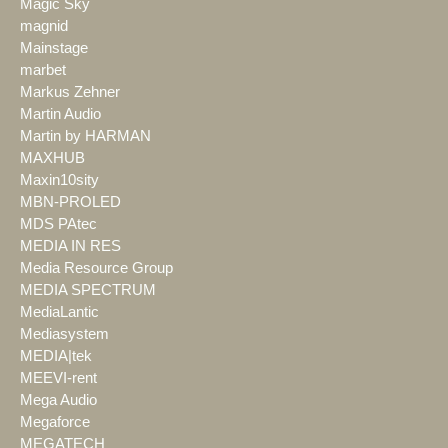
Magic Sky
magnid
Mainstage
marbet
Markus Zehner
Martin Audio
Martin by HARMAN
MAXHUB
Maxin10sity
MBN-PROLED
MDS PAtec
MEDIA IN RES
Media Resource Group
MEDIA SPECTRUM
MediaLantic
Mediasystem
MEDIA|tek
MEEVI-rent
Mega Audio
Megaforce
MEGATECH