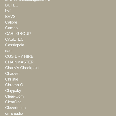
BÜTEC
bvft
BVVS
Calibre
Cameo
CARL GROUP
CASETEC
Cassiopeia
cast
CGS DRY HIRE
CHAINMASTER
Charly's Checkpoint
Chauvet
Christie
Chroma-Q
Claypaky
Clear-Com
ClearOne
Clevertouch
cma audio