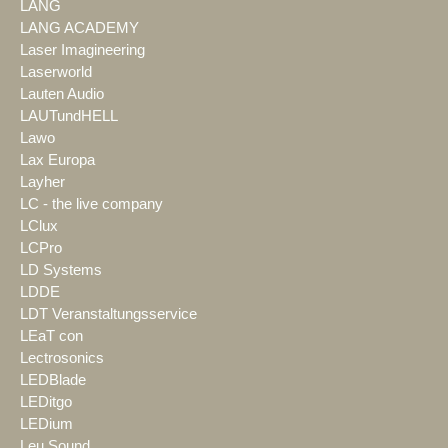
LANG
LANG ACADEMY
Laser Imagineering
Laserworld
Lauten Audio
LAUTundHELL
Lawo
Lax Europa
Layher
LC - the live company
LClux
LCPro
LD Systems
LDDE
LDT Veranstaltungsservice
LEaT con
Lectrosonics
LEDBlade
LEDitgo
LEDium
Leu Sound