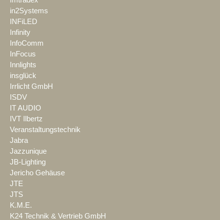
Imtradex
in2Systems
INFiLED
Infinity
InfoComm
InFocus
Innlights
insglück
Irrlicht GmbH
ISDV
IT AUDIO
IVT Ilbertz
Veranstaltungstechnik
Jabra
Jazzunique
JB-Lighting
Jericho Gehäuse
JTE
JTS
K.M.E.
K24 Technik & Vertrieb GmbH