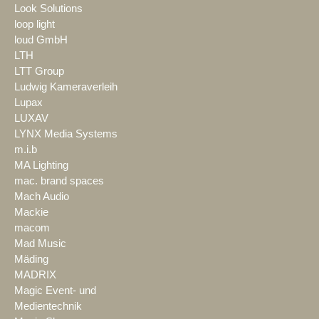
Look Solutions
loop light
loud GmbH
LTH
LTT Group
Ludwig Kameraverleih
Lupax
LUXAV
LYNX Media Systems
m.i.b
MA Lighting
mac. brand spaces
Mach Audio
Mackie
macom
Mad Music
Mäding
MADRIX
Magic Event- und
Medientechnik