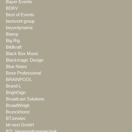
Bayer Events
BDKV
Best of Events
bestvent group
beyerdynamic
Biamp
Big Rig
Bildkraft
Black Box Music
Blackmagic Design
Blue Noise
Bose Professional
BRAINPOOL
Brand-L
BrightSign
Broadcast Solutions
BroadWeigh
Brunckhorst
BT.innotec
btl next GmbH
BTL Veranstaltungstechnik