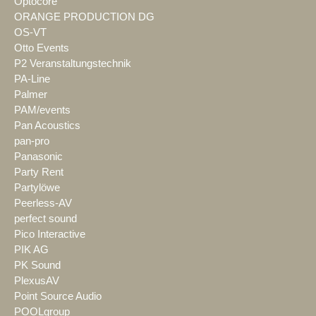
Optocore
ORANGE PRODUCTION DG
OS-VT
Otto Events
P2 Veranstaltungstechnik
PA-Line
Palmer
PAM/events
Pan Acoustics
pan-pro
Panasonic
Party Rent
Partylöwe
Peerless-AV
perfect sound
Pico Interactive
PIK AG
PK Sound
PlexusAV
Point Source Audio
POOLgroup