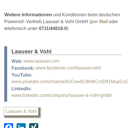
Weitere Informationen
und Konditionen beim deutschen
Powersof- Vertrieb Laauser & Vohl GmbH (
per Mail
oder
telefonisch unter
0711/44818-0
)
Laauser & Vohl
Web:
www.laauser.com
Facebook:
www.facebook.com/laauser.vohl
YouTube:
www.youtube.com/channel/UCew8L9hdkCmD91MupCu
LinkedIn:
www.linkedin.com/company/laauser-&-vohl-gmbh
Laauser & Vohl
F
Li
XI