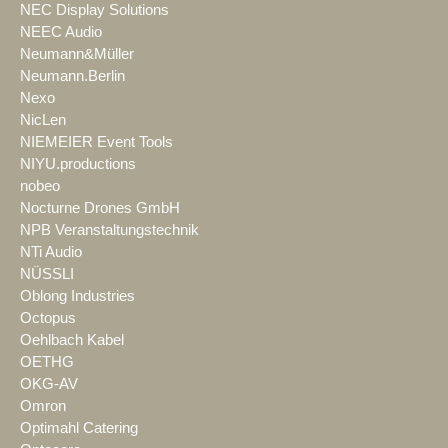
NEC Display Solutions
NEEC Audio
Neumann&Müller
Neumann.Berlin
Nexo
NicLen
NIEMEIER Event Tools
NIYU.productions
nobeo
Nocturne Drones GmbH
NPB Veranstaltungstechnik
NTi Audio
NÜSSLI
Oblong Industries
Octopus
Oehlbach Kabel
OETHG
OKG-AV
Omron
Optimahl Catering