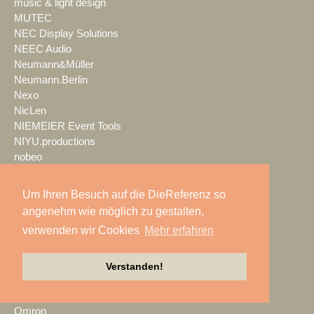
music & light design
MUTEC
NEC Display Solutions
NEEC Audio
Neumann&Müller
Neumann.Berlin
Nexo
NicLen
NIEMEIER Event Tools
NIYU.productions
nobeo
Nocturne Drones GmbH
NPB Veranstaltungstechnik
Um Ihren Besuch auf die DieReferenz so
NTi Audio
angenehm wie möglich zu gestalten,
NÜSSLI
verwenden wir Cookies
Mehr erfahren
Oblong Industries
Octopus
Oehlbach Kabel
Verstanden!
OETHG
OKG-AV
Omron