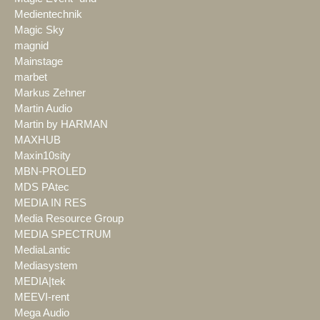
Medientechnik
Magic Sky
magnid
Mainstage
marbet
Markus Zehner
Martin Audio
Martin by HARMAN
MAXHUB
Maxin10sity
MBN-PROLED
MDS PAtec
MEDIA IN RES
Media Resource Group
MEDIA SPECTRUM
MediaLantic
Mediasystem
MEDIA|tek
MEEVI-rent
Mega Audio