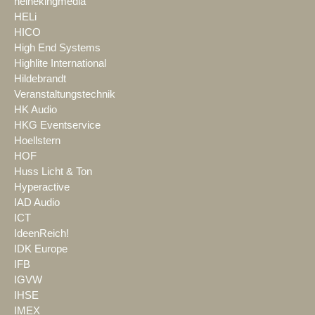
heinekingmedia
HELi
HICO
High End Systems
Highlite International
Hildebrandt
Veranstaltungstechnik
HK Audio
HKG Eventservice
Hoellstern
HOF
Huss Licht & Ton
Hyperactive
IAD Audio
ICT
IdeenReich!
IDK Europe
IFB
IGVW
IHSE
IMEX