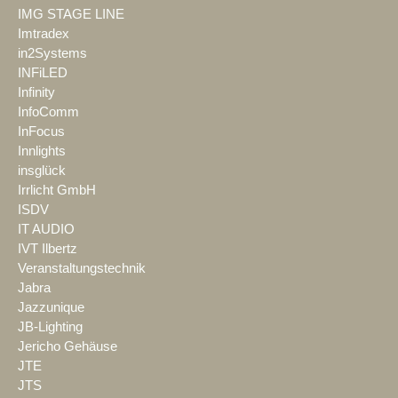
IMG STAGE LINE
Imtradex
in2Systems
INFiLED
Infinity
InfoComm
InFocus
Innlights
insglück
Irrlicht GmbH
ISDV
IT AUDIO
IVT Ilbertz
Veranstaltungstechnik
Jabra
Jazzunique
JB-Lighting
Jericho Gehäuse
JTE
JTS