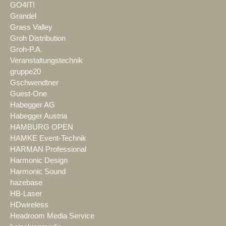
GO4IT!
Grandel
Grass Valley
Groh Distribution
Groh-P.A.
Veranstaltungstechnik
gruppe20
Gschwendtner
Guest-One
Habegger AG
Habegger Austria
HAMBURG OPEN
HAMKE Event-Technik
HARMAN Professional
Harmonic Design
Harmonic Sound
hazebase
HB-Laser
HDwireless
Headroom Media Service