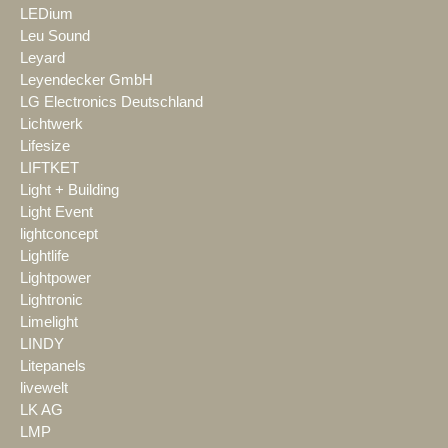
LEDium
Leu Sound
Leyard
Leyendecker GmbH
LG Electronics Deutschland
Lichtwerk
Lifesize
LIFTKET
Light + Building
Light Event
lightconcept
Lightlife
Lightpower
Lightronic
Limelight
LINDY
Litepanels
livewelt
LK AG
LMP