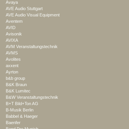
Avaya
AVE Audio Stuttgart
AVE Audio Visual Equipment
Aventem
AVID
Avisonik
AVIXA
AVM Veranstaltungstechnik
AVMS
Avolites
axxent
Ayrton
b&b group
B&K Braun
B&K Lumitec
B&W Veranstaltungstechnik
B+T Bild+Ton AG
B-Musik Berlin
Babbel & Haeger
Baenfer
Band Pro Munich