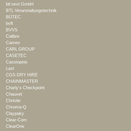
btl next GmbH
BTL Veranstaltungstechnik
BÜTEC
bvft
BVVS
Calibre
Cameo
CARL GROUP
CASETEC
Cassiopeia
cast
CGS DRY HIRE
CHAINMASTER
Charly's Checkpoint
Chauvet
Christie
Chroma-Q
Claypaky
Clear-Com
ClearOne