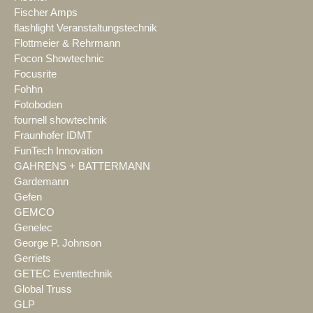
Fischer Amps
flashlight Veranstaltungstechnik
Flottmeier & Rehrmann
Focon Showtechnic
Focusrite
Fohhn
Fotoboden
fournell showtechnik
Fraunhofer IDMT
FunTech Innovation
GAHRENS + BATTERMANN
Gardemann
Gefen
GEMCO
Genelec
George P. Johnson
Gerriets
GETEC Eventtechnik
Global Truss
GLP