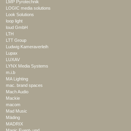
LMP Pyrotechnik
LOGIC media solutions
Look Solutions
loop light
loud GmbH
LTH
LTT Group
Ludwig Kameraverleih
Lupax
LUXAV
LYNX Media Systems
m.i.b
MA Lighting
mac. brand spaces
Mach Audio
Mackie
macom
Mad Music
Mäding
MADRIX
Magic Event- und