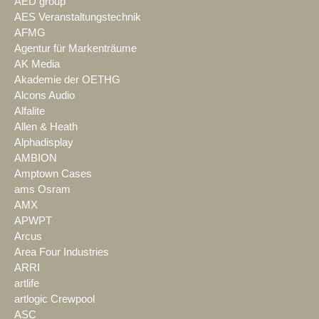
AED group
AES Veranstaltungstechnik
AFMG
Agentur für Markenträume
AK Media
Akademie der OETHG
Alcons Audio
Alfalite
Allen & Heath
Alphadisplay
AMBION
Amptown Cases
ams Osram
AMX
APWPT
Arcus
Area Four Industries
ARRI
artlife
artlogic Crewpool
ASC