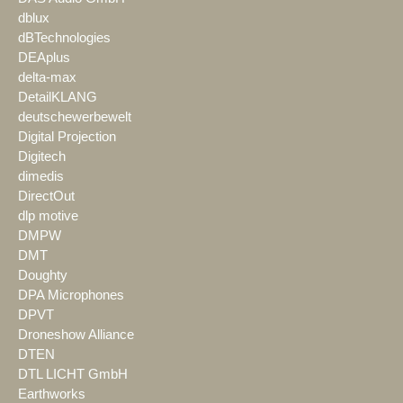
dblux
dBTechnologies
DEAplus
delta-max
DetailKLANG
deutschewerbewelt
Digital Projection
Digitech
dimedis
DirectOut
dlp motive
DMPW
DMT
Doughty
DPA Microphones
DPVT
Droneshow Alliance
DTEN
DTL LICHT GmbH
Earthworks