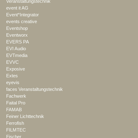
Veranstaltungstechnik
event it AG
Event*Integrator
events creative
Eventshop
Eventworx
EVERS PA
EVI Audio
EVTmedia
EVVC
Exposive
Extes
eyevis
faces Veranstaltungstechnik
Fachwerk
Faital Pro
FAMAB
Feiner Lichttechnik
Ferrofish
FILMTEC
Fischer