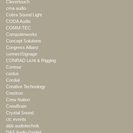
Clevertouch
cma audio
Cobra Sound Light
CODA Audio
COMM-TEC
Computerworks
Concept Solutions
Congress Allianz
connectSignage
CONRAD Licht & Rigging
Contour
coolux
Cordial
Creative Technology
Crestron
Crew Nation
CrewBrain
Crystal Sound
ctc events
d&b audiotechnik
DAS Audio GmbH