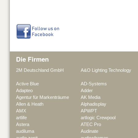
Die Firmen
2M Deutschland GmbH
A&O Lighting Technology
Active Blue
AD-Systems
Adapteo
Adder
Agentur für Markenträume
AK Media
Allen & Heath
Alphadisplay
AMX
APWPT
artlife
artlogic Crewpool
Astera
ATEC Pro
audiluma
Audinate
audio zenit
audio+frames