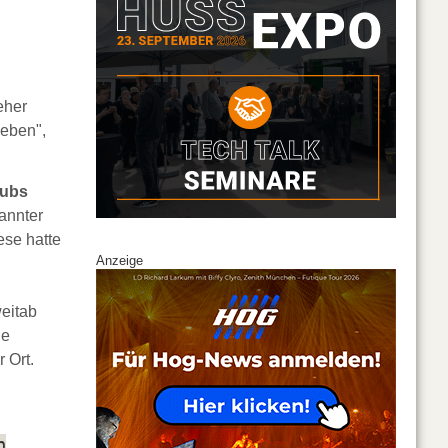
eher
geben",
lubs
annter
ese hatte
Anzeige
eitab
ne
 Ort.
n