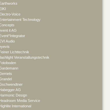
Earthworks
EIKI
Electro-Voice
Entertainment Technology
Concepts
event it AG
Event*Integrator
EVI Audio
eyevis
Feiner Lichttechnik
flashlight Veranstaltungstechnik
Fotoboden
Gardemann
Gerriets
Grandel
Gschwendtner
Habegger AG
Harmonic Design
Headroom Media Service
Highlite International