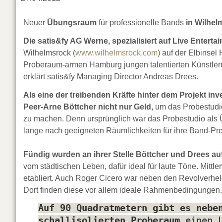
Neuer
Übungsraum
für professionelle Bands
in Wilhel
Die satis&fy AG Werne, spezialisiert auf Live Entert
Wilhelmsrock (
www.wilhelmsrock.com
) auf der Elbinsel
Proberaum-armen Hamburg jungen talentierten Künstlern
erklärt satis&fy Managing Director Andreas Drees.
Als eine der treibenden Kräfte hinter dem Projekt 
Peer-Arne Böttcher nicht nur Geld,
um das Probestudio
zu machen. Denn ursprünglich war das Probestudio als 
lange nach geeigneten Räumlichkeiten für ihre Band-Pro
Fündig wurden an ihrer Stelle Böttcher und Drees a
vom städtischen Leben, dafür ideal für laute Töne. Mittl
etabliert. Auch Roger Cicero war neben den Revolverhel
Dort finden diese vor allem ideale Rahmenbedingungen.
Auf 90 Quadratmetern gibt es nebe
schallisolierten Proberaum
einen L