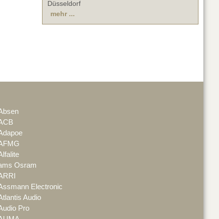
Düsseldorf
mehr ...
Absen
ACB
Adapoe
AFMG
Alfalite
ams Osram
ARRI
Assmann Electronic
Atlantis Audio
Audio Pro
AUMA