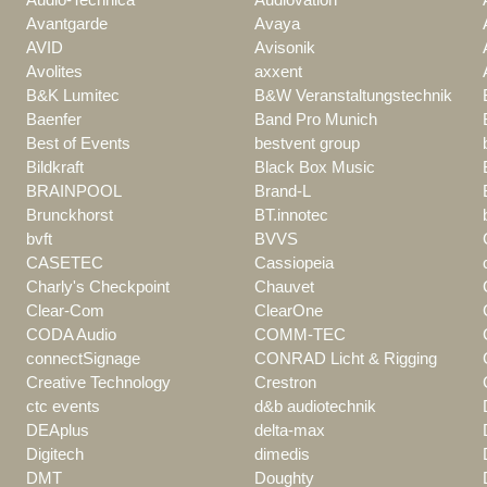
Avantgarde
Avaya
AVID
Avisonik
Avolites
axxent
B&K Lumitec
B&W Veranstaltungstechnik
Baenfer
Band Pro Munich
Best of Events
bestvent group
Bildkraft
Black Box Music
BRAINPOOL
Brand-L
Brunckhorst
BT.innotec
bvft
BVVS
CASETEC
Cassiopeia
Charly's Checkpoint
Chauvet
Clear-Com
ClearOne
CODA Audio
COMM-TEC
connectSignage
CONRAD Licht & Rigging
Creative Technology
Crestron
ctc events
d&b audiotechnik
DEAplus
delta-max
Digitech
dimedis
DMT
Doughty