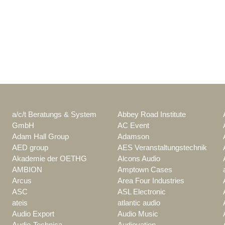
a/c/t Beratungs & System
Abbey Road Institute
GmbH
AC Event
Adam Hall Group
Adamson
AED group
AES Veranstaltungstechnik
Akademie der OETHG
Alcons Audio
AMBION
Amptown Cases
Arcus
Area Four Industries
ASC
ASL Electronic
ateis
atlantic audio
Audio Export
Audio Music
Audio-Technica
Audiovation