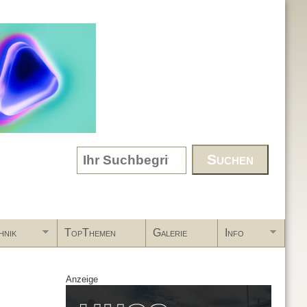
Search form
hnik
TopThemen
Galerie
Info
Anzeige