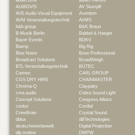
AUMOVIS
AV Stumpfl
AVE Audio Visual Equipment
Aventem
AVM Veranstaltungstechnik
AVMS
b&b group
B&K Braun
B-Musik Berlin
Babbel & Haeger
Bayer Events
BDKV
Biamp
Big Rig
Blue Noise
Bose Professional
Broadcast Solutions
BroadWeigh
BTL Veranstaltungstechnik
BÜTEC
Cameo
CARL GROUP
CGS DRY HIRE
CHAINMASTER
Chroma-Q
Claypaky
cma audio
Cobra Sound Light
Concept Solutions
Congress Allianz
coolux
Cordial
CrewBrain
Crystal Sound
dblux
dBTechnologies
deutschewerbewelt
Digital Projection
dlp motive
DMPW