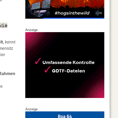
wie
Anzeige
lt,
kennt
mensitz
ier
n Rahmen
he
Anzeige