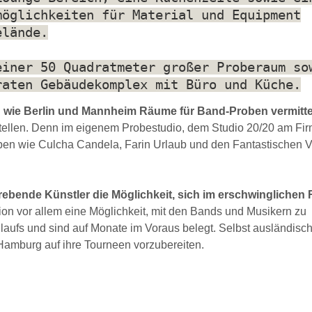
möglichkeiten für Material und Equipment
elände.
einer 50 Quadratmeter großer Proberaum so
raten Gebäudekomplex mit Büro und Küche.
n wie Berlin und Mannheim Räume für Band-Proben vermitte
ellen. Denn im eigenem Probestudio, dem Studio 20/20 am Fir
uppen wie Culcha Candela, Farin Urlaub und den Fantastischen V
strebende Künstler die Möglichkeit, sich im erschwingliche
tion vor allem eine Möglichkeit, mit den Bands und Musikern zu
aufs und sind auf Monate im Voraus belegt. Selbst ausländisc
 Hamburg auf ihre Tourneen vorzubereiten.