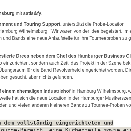
msburg
mit
satis&fy
.
ainment und Touring Support,
unterstützt die Probe-Location
 Hamburg Wilhelmsburg. "Wir waren von der Idee begeistert, im 
 und Bands eine neue Anlaufstelle für ihre Tourneeproben zu 
investierte Drees neben dem Chef des Hamburger Business C
 einzurichten, sondern auch Zeit, das Projekt in der Szene bek
Übungsraum für die Band Revolverheld eingerichtet worden. Di
ben gesucht, aber nichts gefunden.
uf einem ehemaligen Industriehof
in Hamburg Wilhelmsburg, w
erweile hat sich die neue Location in der Hamburger Musikersze
den und vielen anderen kleineren Bands zu Tournee-Proben vor
n dem vollständig eingerichteten und
ounge-Bereich, eine Küchenzeile sowie ei