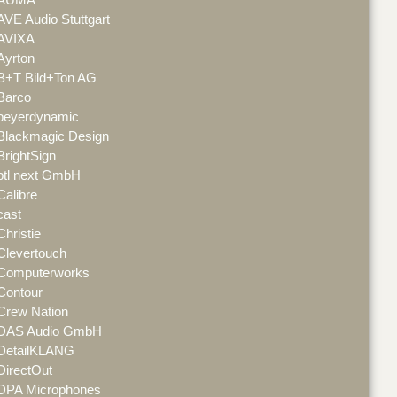
AVE Audio Stuttgart
AVIXA
Ayrton
B+T Bild+Ton AG
Barco
beyerdynamic
Blackmagic Design
BrightSign
btl next GmbH
Calibre
cast
Christie
Clevertouch
Computerworks
Contour
Crew Nation
DAS Audio GmbH
DetailKLANG
DirectOut
DPA Microphones