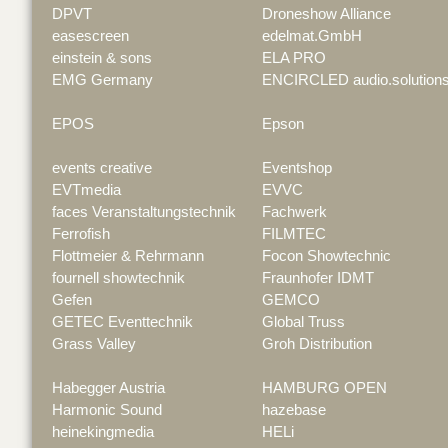
DPVT
Droneshow Alliance
easescreen
edelmat.GmbH
einstein & sons
ELA PRO
EMG Germany
ENCIRCLED audio.solution
EPOS
Epson
events creative
Eventshop
EVTmedia
EVVC
faces Veranstaltungstechnik
Fachwerk
Ferrofish
FILMTEC
Flottmeier & Rehrmann
Focon Showtechnic
fournell showtechnik
Fraunhofer IDMT
Gefen
GEMCO
GETEC Eventtechnik
Global Truss
Grass Valley
Groh Distribution
Habegger Austria
HAMBURG OPEN
Harmonic Sound
hazebase
heinekingmedia
HELi