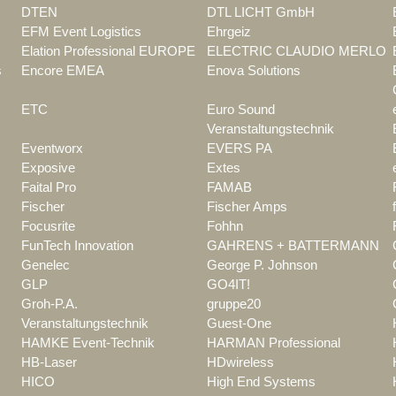
DTEN
DTL LICHT GmbH
EFM Event Logistics
Ehrgeiz
Elation Professional EUROPE
ELECTRIC CLAUDIO MERLO
s
Encore EMEA
Enova Solutions
ETC
Euro Sound
Veranstaltungstechnik
Eventworx
EVERS PA
Exposive
Extes
Faital Pro
FAMAB
Fischer
Fischer Amps
Focusrite
Fohhn
FunTech Innovation
GAHRENS + BATTERMANN
Genelec
George P. Johnson
GLP
GO4IT!
Groh-P.A.
gruppe20
Veranstaltungstechnik
Guest-One
HAMKE Event-Technik
HARMAN Professional
HB-Laser
HDwireless
HICO
High End Systems