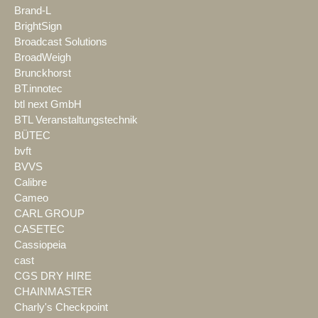
Brand-L
BrightSign
Broadcast Solutions
BroadWeigh
Brunckhorst
BT.innotec
btl next GmbH
BTL Veranstaltungstechnik
BÜTEC
bvft
BVVS
Calibre
Cameo
CARL GROUP
CASETEC
Cassiopeia
cast
CGS DRY HIRE
CHAINMASTER
Charly's Checkpoint