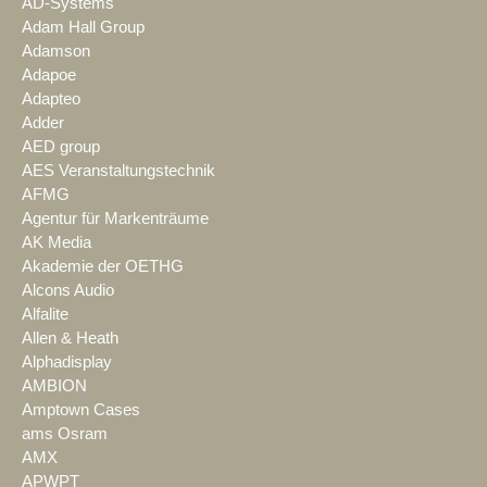
AD-Systems
Adam Hall Group
Adamson
Adapoe
Adapteo
Adder
AED group
AES Veranstaltungstechnik
AFMG
Agentur für Markenträume
AK Media
Akademie der OETHG
Alcons Audio
Alfalite
Allen & Heath
Alphadisplay
AMBION
Amptown Cases
ams Osram
AMX
APWPT