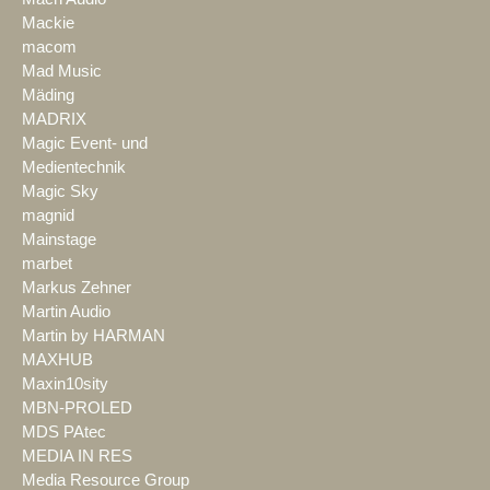
Mackie
macom
Mad Music
Mäding
MADRIX
Magic Event- und
Medientechnik
Magic Sky
magnid
Mainstage
marbet
Markus Zehner
Martin Audio
Martin by HARMAN
MAXHUB
Maxin10sity
MBN-PROLED
MDS PAtec
MEDIA IN RES
Media Resource Group