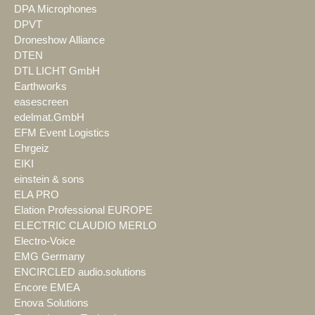
DPA Microphones
DPVT
Droneshow Alliance
DTEN
DTL LICHT GmbH
Earthworks
easescreen
edelmat.GmbH
EFM Event Logistics
Ehrgeiz
EIKI
einstein & sons
ELA PRO
Elation Professional EUROPE
ELECTRIC CLAUDIO MERLO
Electro-Voice
EMG Germany
ENCIRCLED audio.solutions
Encore EMEA
Enova Solutions