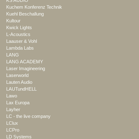
KS AUDIO
Kuchem Konferenz Technik
Kuehl Beschallung
Kultour
Kwick Lights
L-Acoustics
Laauser & Vohl
Lambda Labs
LANG
LANG ACADEMY
Laser Imagineering
Laserworld
Lauten Audio
LAUTundHELL
Lawo
Lax Europa
Layher
LC - the live company
LClux
LCPro
LD Systems