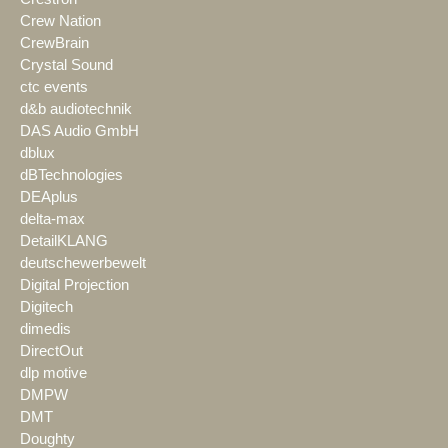
Crew Nation
CrewBrain
Crystal Sound
ctc events
d&b audiotechnik
DAS Audio GmbH
dblux
dBTechnologies
DEAplus
delta-max
DetailKLANG
deutschewerbewelt
Digital Projection
Digitech
dimedis
DirectOut
dlp motive
DMPW
DMT
Doughty