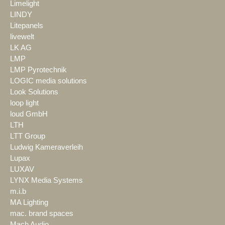
Limelight
LINDY
Litepanels
livewelt
LK AG
LMP
LMP Pyrotechnik
LOGIC media solutions
Look Solutions
loop light
loud GmbH
LTH
LTT Group
Ludwig Kameraverleih
Lupax
LUXAV
LYNX Media Systems
m.i.b
MA Lighting
mac. brand spaces
Mach Audio