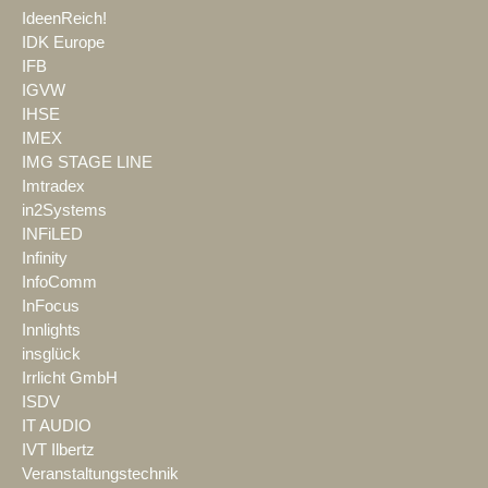
IdeenReich!
IDK Europe
IFB
IGVW
IHSE
IMEX
IMG STAGE LINE
Imtradex
in2Systems
INFiLED
Infinity
InfoComm
InFocus
Innlights
insglück
Irrlicht GmbH
ISDV
IT AUDIO
IVT Ilbertz
Veranstaltungstechnik