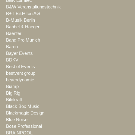
B&K Lumitec
B&W Veranstaltungstechnik
B+T Bild+Ton AG
B-Musik Berlin
Babbel & Haeger
Baenfer
Band Pro Munich
Barco
Bayer Events
BDKV
Best of Events
bestvent group
beyerdynamic
Biamp
Big Rig
Bildkraft
Black Box Music
Blackmagic Design
Blue Noise
Bose Professional
BRAINPOOL