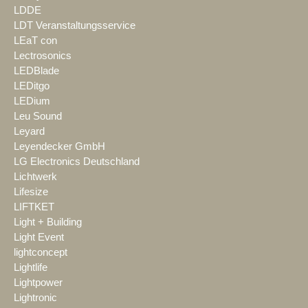
LDDE
LDT Veranstaltungsservice
LEaT con
Lectrosonics
LEDBlade
LEDitgo
LEDium
Leu Sound
Leyard
Leyendecker GmbH
LG Electronics Deutschland
Lichtwerk
Lifesize
LIFTKET
Light + Building
Light Event
lightconcept
Lightlife
Lightpower
Lightronic