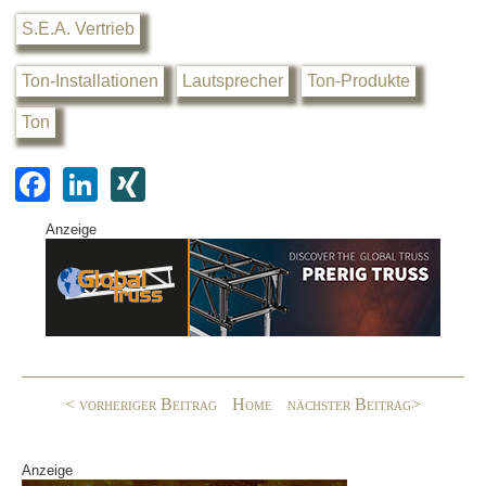
S.E.A. Vertrieb
Ton-Installationen
Lautsprecher
Ton-Produkte
Ton
F
Li
XI
a
n
N
Anzeige
c
k
G
e
e
b
dI
o
n
o
< vorheriger Beitrag
Home
nächster Beitrag>
k
Anzeige