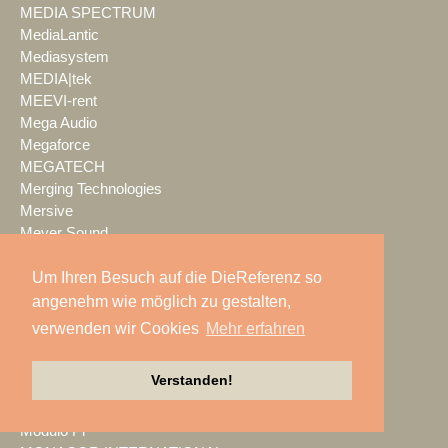
MEDIA SPECTRUM
MediaLantic
Mediasystem
MEDIA|tek
MEEVI-rent
Mega Audio
Megaforce
MEGATECH
Merging Technologies
Mersive
Meyer Sound
Miet-pa
Um Ihren Besuch auf die DieReferenz so
MILOS
Ministry of Light
angenehm wie möglich zu gestalten,
MisterMaster
verwenden wir Cookies
Mehr erfahren
Mitsubishi Electric
MKM Event Show Technik
Verstanden!
MLS magic light+sound
MMC Studios
Modulo Pi