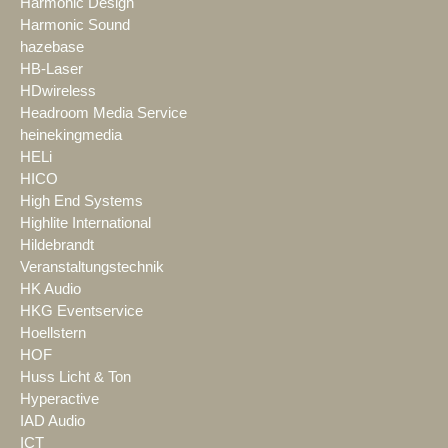
Harmonic Design
Harmonic Sound
hazebase
HB-Laser
HDwireless
Headroom Media Service
heinekingmedia
HELi
HICO
High End Systems
Highlite International
Hildebrandt
Veranstaltungstechnik
HK Audio
HKG Eventservice
Hoellstern
HOF
Huss Licht & Ton
Hyperactive
IAD Audio
ICT