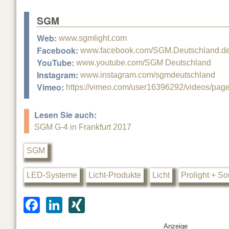
SGM
Web:
www.sgmlight.com
Facebook:
www.facebook.com/SGM.Deutschland.d
YouTube:
www.youtube.com/SGM Deutschland
Instagram:
www.instagram.com/sgmdeutschland
Vimeo:
https://vimeo.com/user16396292/videos/page:
Lesen Sie auch:
SGM G-4 in Frankfurt 2017
SGM
LED-Systeme
Licht-Produkte
Licht
Prolight + S
F
Li
XI
a
n
N
Anzeige