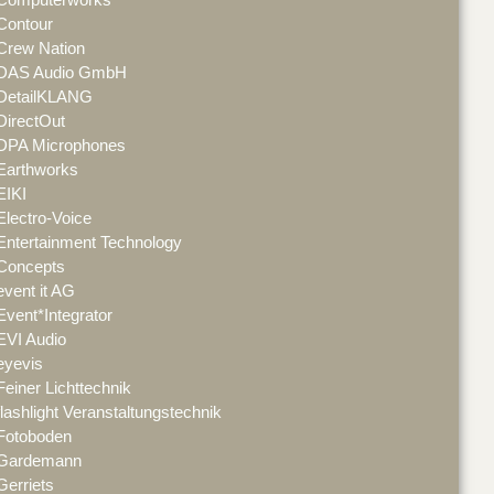
Contour
Crew Nation
DAS Audio GmbH
DetailKLANG
DirectOut
DPA Microphones
Earthworks
EIKI
Electro-Voice
Entertainment Technology
Concepts
event it AG
Event*Integrator
EVI Audio
eyevis
Feiner Lichttechnik
flashlight Veranstaltungstechnik
Fotoboden
Gardemann
Gerriets