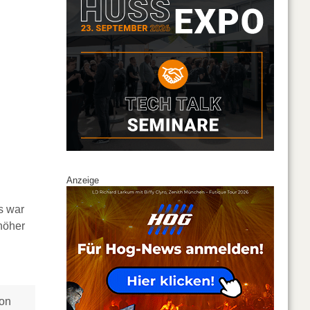
Anzeige
s war
höher
von