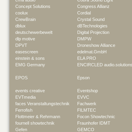
Concept Solutions
Congress Allianz
coolux
Cordial
CrewBrain
Crystal Sound
dblux
dBTechnologies
deutschewerbewelt
Digital Projection
dlp motive
DMPW
DPVT
Droneshow Alliance
easescreen
edelmat.GmbH
einstein & sons
ELA PRO
EMG Germany
ENCIRCLED audio.solution
EPOS
Epson
events creative
Eventshop
EVTmedia
EVVC
faces Veranstaltungstechnik
Fachwerk
Ferrofish
FILMTEC
Flottmeier & Rehrmann
Focon Showtechnic
fournell showtechnik
Fraunhofer IDMT
Gefen
GEMCO