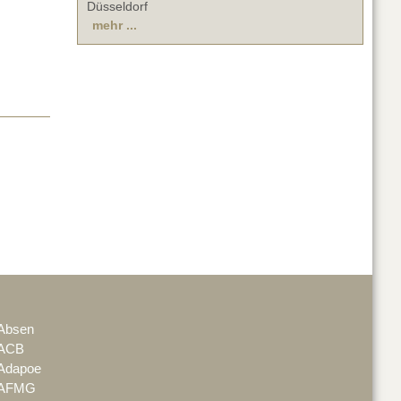
Düsseldorf
mehr ...
Absen
ACB
Adapoe
AFMG