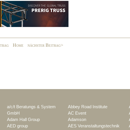
itrag
Home
nächster Beitrag>
a/c/t Beratungs & System
Abbey Road Institute
GmbH
AC Event
Adam Hall Group
Adamson
AED group
AES Veranstaltungstechnik