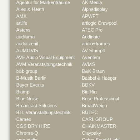
Agentur für Markenträume
AK Media
Allen & Heath
Alphadisplay
AMX
APWPT
artlife
artlogic Crewpool
Astera
ATEC Pro
audiluma
Audinate
audio zenit
audio+frames
AUMOVIS
AV Stumpfl
AVE Audio Visual Equipment
Aventem
AVM Veranstaltungstechnik
AVMS
b&b group
B&K Braun
B-Musik Berlin
Babbel & Haeger
Bayer Events
BDKV
Biamp
Big Rig
Blue Noise
Bose Professional
Broadcast Solutions
BroadWeigh
BTL Veranstaltungstechnik
BÜTEC
Cameo
CARL GROUP
CGS DRY HIRE
CHAINMASTER
Chroma-Q
Claypaky
cma audio
Cobra Sound Light