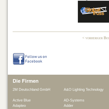
c
k
G
e
e
b
dI
o
n
o
< vorheriger Be
k
Die Firmen
2M Deutschland GmbH
A&O Lighting Technology
Active Blue
AD-Systems
Adapteo
Adder