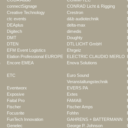
connectSignage
CONRAD Licht & Rigging
Creative Technology
Crestron
ctc events
d&b audiotechnik
DEAplus
delta-max
Digitech
dimedis
DMT
Doughty
DTEN
DTL LICHT GmbH
EFM Event Logistics
Ehrgeiz
Elation Professional EUROPE
ELECTRIC CLAUDIO MERLO
s
Encore EMEA
Enova Solutions
ETC
Euro Sound
Veranstaltungstechnik
Eventworx
EVERS PA
Exposive
Extes
Faital Pro
FAMAB
Fischer
Fischer Amps
Focusrite
Fohhn
FunTech Innovation
GAHRENS + BATTERMANN
Genelec
George P. Johnson