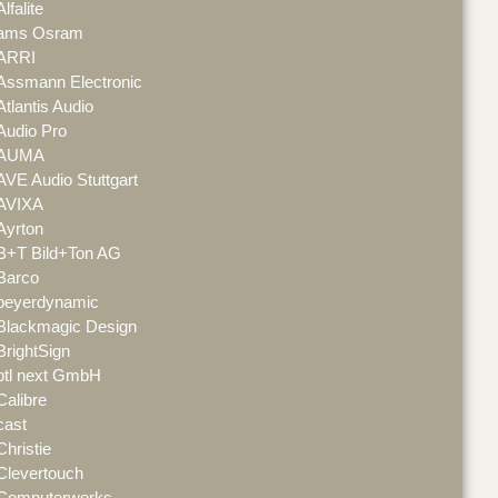
Alfalite
ams Osram
ARRI
Assmann Electronic
Atlantis Audio
Audio Pro
AUMA
AVE Audio Stuttgart
AVIXA
Ayrton
B+T Bild+Ton AG
Barco
beyerdynamic
Blackmagic Design
BrightSign
btl next GmbH
Calibre
cast
Christie
Clevertouch
Computerworks