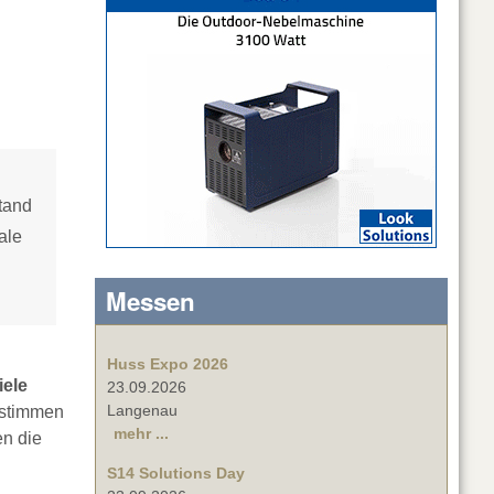
tand
ale
Messen
Huss Expo 2026
iele
23.09.2026
Langenau
 stimmen
mehr ...
en die
S14 Solutions Day