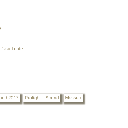
e
1/sort:date
ound 2017
Prolight + Sound
Messen