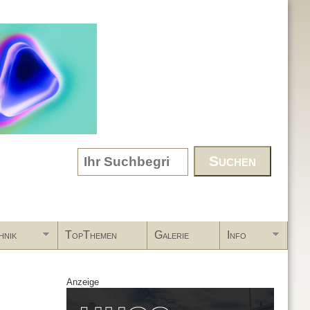
Search form
hnik
TopThemen
Galerie
Info
Anzeige