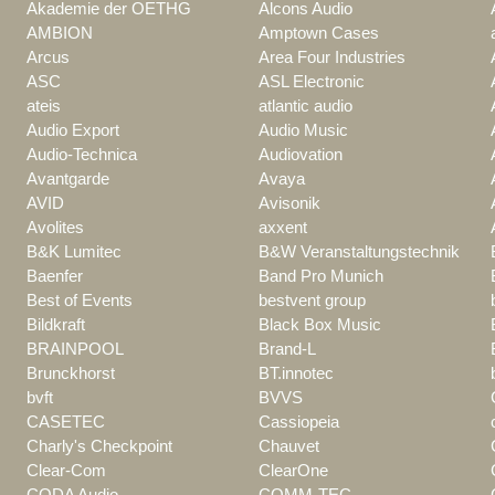
Akademie der OETHG
Alcons Audio
AMBION
Amptown Cases
Arcus
Area Four Industries
ASC
ASL Electronic
ateis
atlantic audio
Audio Export
Audio Music
Audio-Technica
Audiovation
Avantgarde
Avaya
AVID
Avisonik
Avolites
axxent
B&K Lumitec
B&W Veranstaltungstechnik
Baenfer
Band Pro Munich
Best of Events
bestvent group
Bildkraft
Black Box Music
BRAINPOOL
Brand-L
Brunckhorst
BT.innotec
bvft
BVVS
CASETEC
Cassiopeia
Charly's Checkpoint
Chauvet
Clear-Com
ClearOne
CODA Audio
COMM-TEC