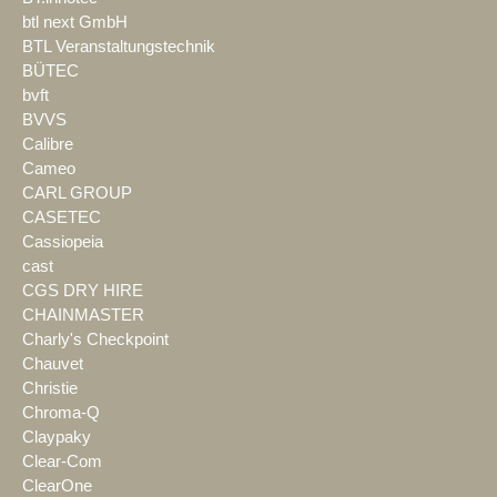
btl next GmbH
BTL Veranstaltungstechnik
BÜTEC
bvft
BVVS
Calibre
Cameo
CARL GROUP
CASETEC
Cassiopeia
cast
CGS DRY HIRE
CHAINMASTER
Charly's Checkpoint
Chauvet
Christie
Chroma-Q
Claypaky
Clear-Com
ClearOne