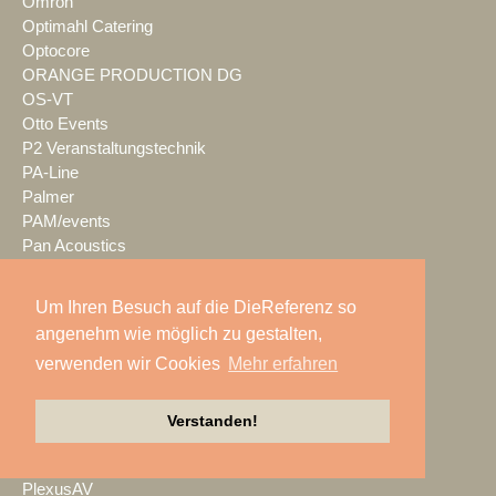
Omron
Optimahl Catering
Optocore
ORANGE PRODUCTION DG
OS-VT
Otto Events
P2 Veranstaltungstechnik
PA-Line
Palmer
PAM/events
Pan Acoustics
pan-pro
Panasonic
Um Ihren Besuch auf die DieReferenz so
Party Rent
angenehm wie möglich zu gestalten,
Partylöwe
verwenden wir Cookies
Mehr erfahren
Peerless-AV
perfect sound
Pico Interactive
Verstanden!
PIK AG
PK Sound
PlexusAV