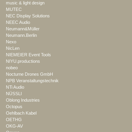
music & light design
MUTEC
NEC Display Solutions
NEEC Audio
Neumann&Müller
Neumann.Berlin
Nexo
NicLen
NIEMEIER Event Tools
NIYU.productions
nobeo
Nocturne Drones GmbH
NPB Veranstaltungstechnik
NTi Audio
NÜSSLI
Oblong Industries
Octopus
Oehlbach Kabel
OETHG
OKG-AV