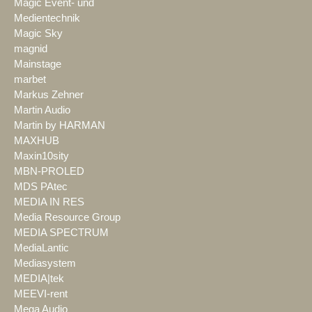
Magic Event- und
Medientechnik
Magic Sky
magnid
Mainstage
marbet
Markus Zehner
Martin Audio
Martin by HARMAN
MAXHUB
Maxin10sity
MBN-PROLED
MDS PAtec
MEDIA IN RES
Media Resource Group
MEDIA SPECTRUM
MediaLantic
Mediasystem
MEDIA|tek
MEEVI-rent
Mega Audio