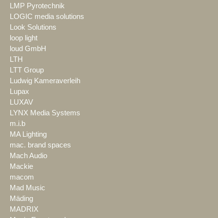
LMP Pyrotechnik
LOGIC media solutions
Look Solutions
loop light
loud GmbH
LTH
LTT Group
Ludwig Kameraverleih
Lupax
LUXAV
LYNX Media Systems
m.i.b
MA Lighting
mac. brand spaces
Mach Audio
Mackie
macom
Mad Music
Mäding
MADRIX