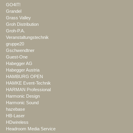
GO4IT!
Grandel
Grass Valley
Groh Distribution
Groh-P.A.
Veranstaltungstechnik
gruppe20
Gschwendtner
Guest-One
Habegger AG
Habegger Austria
HAMBURG OPEN
HAMKE Event-Technik
HARMAN Professional
Harmonic Design
Harmonic Sound
hazebase
HB-Laser
HDwireless
Headroom Media Service