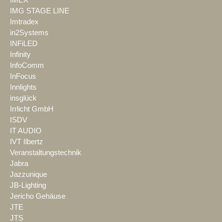
IMEX
IMG STAGE LINE
Imtradex
in2Systems
INFiLED
Infinity
InfoComm
InFocus
Innlights
insglück
Irrlicht GmbH
ISDV
IT AUDIO
IVT Ilbertz
Veranstaltungstechnik
Jabra
Jazzunique
JB-Lighting
Jericho Gehäuse
JTE
JTS