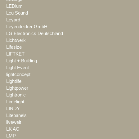
LEDium
Leu Sound
Leyard
Leyendecker GmbH
LG Electronics Deutschland
Lichtwerk
Lifesize
LIFTKET
Light + Building
Light Event
lightconcept
Lightlife
Lightpower
Lightronic
Limelight
LINDY
Litepanels
livewelt
LK AG
LMP