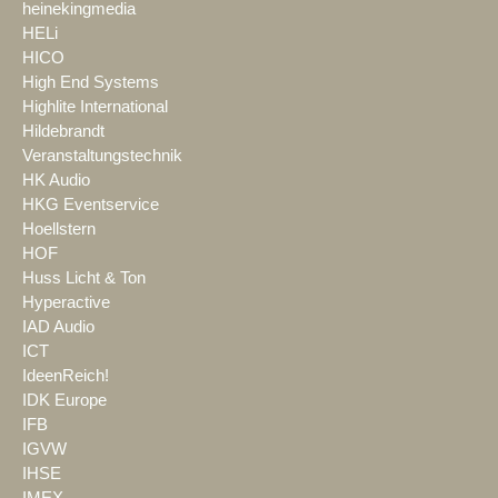
heinekingmedia
HELi
HICO
High End Systems
Highlite International
Hildebrandt
Veranstaltungstechnik
HK Audio
HKG Eventservice
Hoellstern
HOF
Huss Licht & Ton
Hyperactive
IAD Audio
ICT
IdeenReich!
IDK Europe
IFB
IGVW
IHSE