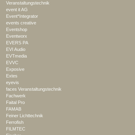
Veranstaltungstechnik
event it AG
Event*Integrator
events creative
Eventshop
Eventworx
EVERS PA
EVI Audio
EVTmedia
EVVC
Exposive
Extes
eyevis
faces Veranstaltungstechnik
Fachwerk
Faital Pro
FAMAB
Feiner Lichttechnik
Ferrofish
FILMTEC