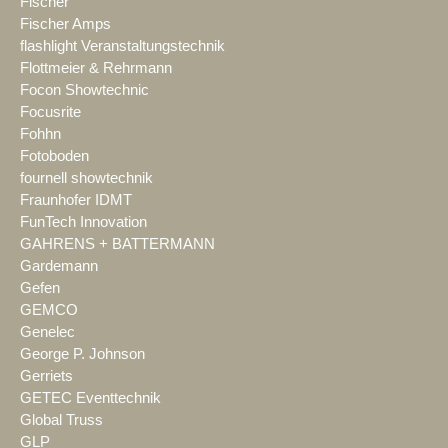
Fischer
Fischer Amps
flashlight Veranstaltungstechnik
Flottmeier & Rehrmann
Focon Showtechnic
Focusrite
Fohhn
Fotoboden
fournell showtechnik
Fraunhofer IDMT
FunTech Innovation
GAHRENS + BATTERMANN
Gardemann
Gefen
GEMCO
Genelec
George P. Johnson
Gerriets
GETEC Eventtechnik
Global Truss
GLP