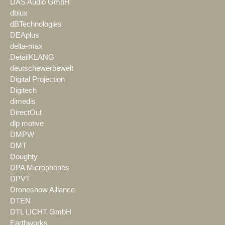
DAS Audio GmbH
dblux
dBTechnologies
DEAplus
delta-max
DetailKLANG
deutschewerbewelt
Digital Projection
Digitech
dimedis
DirectOut
dlp motive
DMPW
DMT
Doughty
DPA Microphones
DPVT
Droneshow Alliance
DTEN
DTL LICHT GmbH
Earthworks