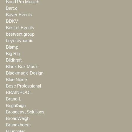
Band Pro Munich
Barco
Bayer Events
BDKV
Best of Events
bestvent group
beyerdynamic
Biamp
Big Rig
Bildkraft
Black Box Music
Blackmagic Design
Blue Noise
Bose Professional
BRAINPOOL
Brand-L
BrightSign
Broadcast Solutions
BroadWeigh
Brunckhorst
BT.innotec