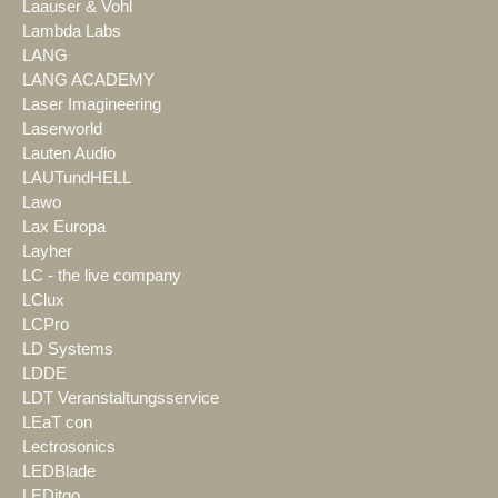
Laauser & Vohl
Lambda Labs
LANG
LANG ACADEMY
Laser Imagineering
Laserworld
Lauten Audio
LAUTundHELL
Lawo
Lax Europa
Layher
LC - the live company
LClux
LCPro
LD Systems
LDDE
LDT Veranstaltungsservice
LEaT con
Lectrosonics
LEDBlade
LEDitgo