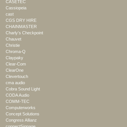
CASETEC
Cassiopeia
cast
CGS DRY HIRE
CHAINMASTER
Charly's Checkpoint
Chauvet
Christie
Chroma-Q
Claypaky
Clear-Com
ClearOne
Clevertouch
cma audio
Cobra Sound Light
CODA Audio
COMM-TEC
Computerworks
Concept Solutions
Congress Allianz
connectSignage