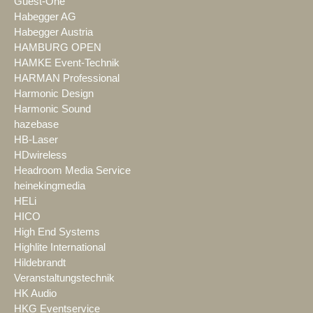
Guest-One
Habegger AG
Habegger Austria
HAMBURG OPEN
HAMKE Event-Technik
HARMAN Professional
Harmonic Design
Harmonic Sound
hazebase
HB-Laser
HDwireless
Headroom Media Service
heinekingmedia
HELi
HICO
High End Systems
Highlite International
Hildebrandt
Veranstaltungstechnik
HK Audio
HKG Eventservice