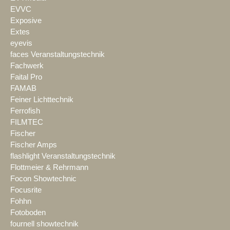
EVVC
Exposive
Extes
eyevis
faces Veranstaltungstechnik
Fachwerk
Faital Pro
FAMAB
Feiner Lichttechnik
Ferrofish
FILMTEC
Fischer
Fischer Amps
flashlight Veranstaltungstechnik
Flottmeier & Rehrmann
Focon Showtechnic
Focusrite
Fohhn
Fotoboden
fournell showtechnik