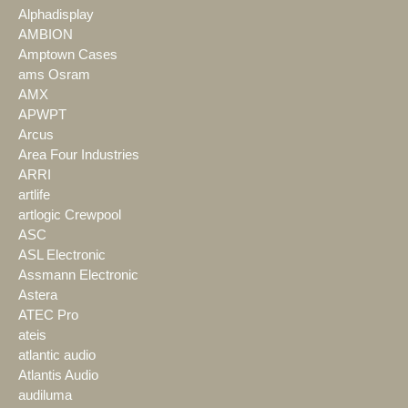
Alphadisplay
AMBION
Amptown Cases
ams Osram
AMX
APWPT
Arcus
Area Four Industries
ARRI
artlife
artlogic Crewpool
ASC
ASL Electronic
Assmann Electronic
Astera
ATEC Pro
ateis
atlantic audio
Atlantis Audio
audiluma