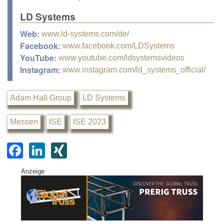
LD Systems
Web:
www.ld-systems.com/de/
Facebook:
www.facebook.com/LDSystems
YouTube:
www.youtube.com/ldsystemsvideos
Instagram:
www.instagram.com/ld_systems_official/
Adam Hall Group
LD Systems
Messen
ISE
ISE 2023
F
Li
XI
a
n
N
Anzeige
c
k
G
e
e
b
dI