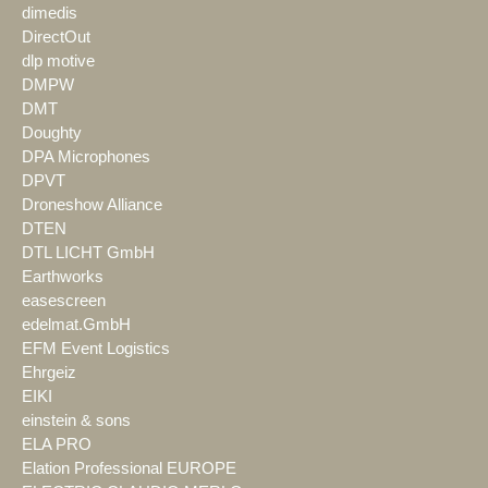
dimedis
DirectOut
dlp motive
DMPW
DMT
Doughty
DPA Microphones
DPVT
Droneshow Alliance
DTEN
DTL LICHT GmbH
Earthworks
easescreen
edelmat.GmbH
EFM Event Logistics
Ehrgeiz
EIKI
einstein & sons
ELA PRO
Elation Professional EUROPE