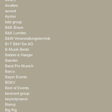
AVMS
Avolites
axxent
Ayrton
b&b group
B&K Braun
B&K Lumitec
B&W Veranstaltungstechnik
B+T Bild+Ton AG
B-Musik Berlin
Babbel & Haeger
Baenfer
Band Pro Munich
Barco
Bayer Events
BDKV
Best of Events
bestvent group
beyerdynamic
Biamp
Big Rig