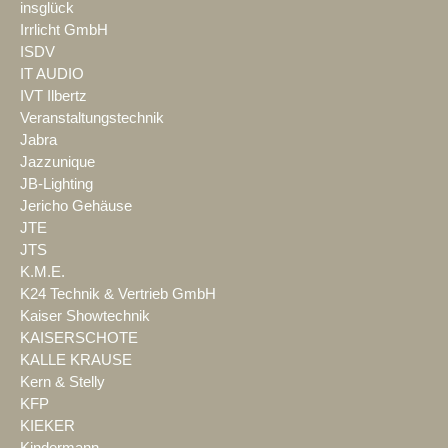
insglück
Irrlicht GmbH
ISDV
IT AUDIO
IVT Ilbertz
Veranstaltungstechnik
Jabra
Jazzunique
JB-Lighting
Jericho Gehäuse
JTE
JTS
K.M.E.
K24 Technik & Vertrieb GmbH
Kaiser Showtechnik
KAISERSCHOTE
KALLE KRAUSE
Kern & Stelly
KFP
KIEKER