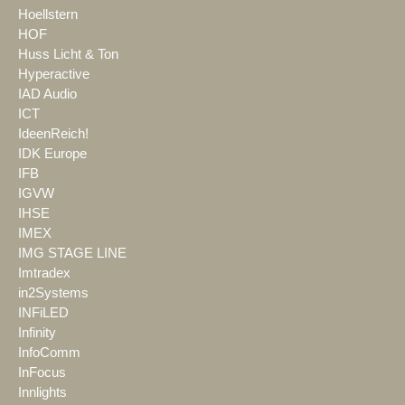
Hoellstern
HOF
Huss Licht & Ton
Hyperactive
IAD Audio
ICT
IdeenReich!
IDK Europe
IFB
IGVW
IHSE
IMEX
IMG STAGE LINE
Imtradex
in2Systems
INFiLED
Infinity
InfoComm
InFocus
Innlights