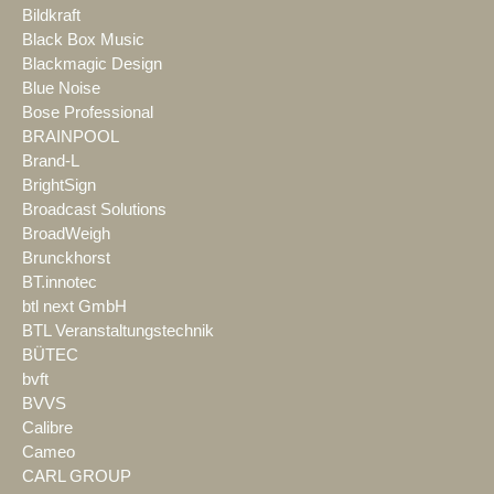
Bildkraft
Black Box Music
Blackmagic Design
Blue Noise
Bose Professional
BRAINPOOL
Brand-L
BrightSign
Broadcast Solutions
BroadWeigh
Brunckhorst
BT.innotec
btl next GmbH
BTL Veranstaltungstechnik
BÜTEC
bvft
BVVS
Calibre
Cameo
CARL GROUP