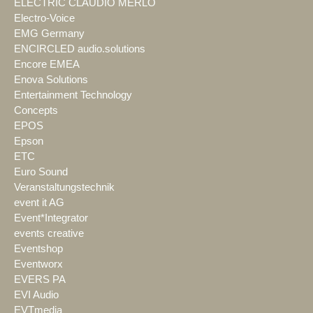
ELECTRIC CLAUDIO MERLO
Electro-Voice
EMG Germany
ENCIRCLED audio.solutions
Encore EMEA
Enova Solutions
Entertainment Technology
Concepts
EPOS
Epson
ETC
Euro Sound
Veranstaltungstechnik
event it AG
Event*Integrator
events creative
Eventshop
Eventworx
EVERS PA
EVI Audio
EVTmedia