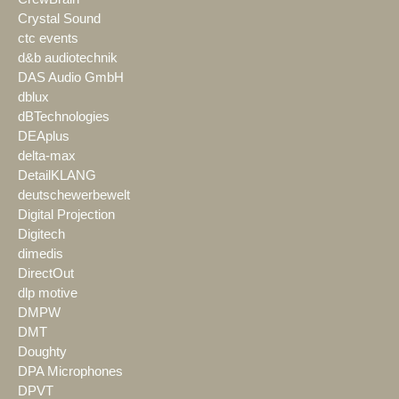
Crystal Sound
ctc events
d&b audiotechnik
DAS Audio GmbH
dblux
dBTechnologies
DEAplus
delta-max
DetailKLANG
deutschewerbewelt
Digital Projection
Digitech
dimedis
DirectOut
dlp motive
DMPW
DMT
Doughty
DPA Microphones
DPVT