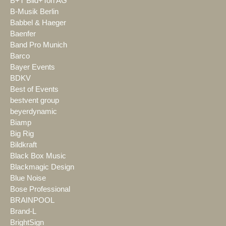
B+T Bild+Ton AG
B-Musik Berlin
Babbel & Haeger
Baenfer
Band Pro Munich
Barco
Bayer Events
BDKV
Best of Events
bestvent group
beyerdynamic
Biamp
Big Rig
Bildkraft
Black Box Music
Blackmagic Design
Blue Noise
Bose Professional
BRAINPOOL
Brand-L
BrightSign