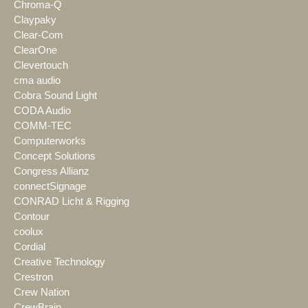
Chroma-Q
Claypaky
Clear-Com
ClearOne
Clevertouch
cma audio
Cobra Sound Light
CODA Audio
COMM-TEC
Computerworks
Concept Solutions
Congress Allianz
connectSignage
CONRAD Licht & Rigging
Contour
coolux
Cordial
Creative Technology
Crestron
Crew Nation
CrewBrain