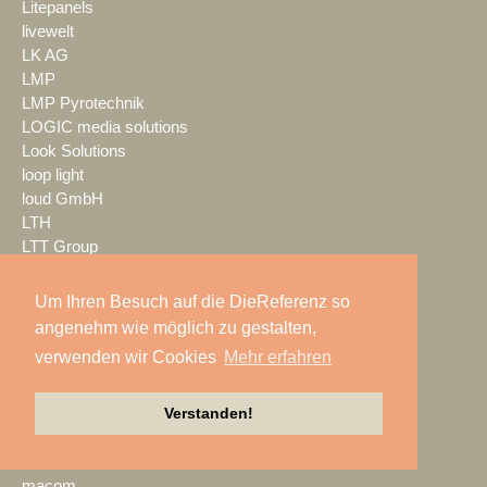
Litepanels
livewelt
LK AG
LMP
LMP Pyrotechnik
LOGIC media solutions
Look Solutions
loop light
loud GmbH
LTH
LTT Group
Ludwig Kameraverleih
Lupax
Um Ihren Besuch auf die DieReferenz so
LUXAV
angenehm wie möglich zu gestalten,
LYNX Media Systems
verwenden wir Cookies
Mehr erfahren
m.i.b
MA Lighting
Verstanden!
mac. brand spaces
Mach Audio
Mackie
macom