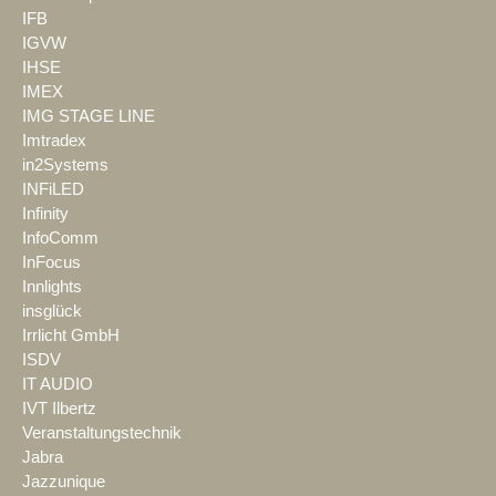
IFB
IGVW
IHSE
IMEX
IMG STAGE LINE
Imtradex
in2Systems
INFiLED
Infinity
InfoComm
InFocus
Innlights
insglück
Irrlicht GmbH
ISDV
IT AUDIO
IVT Ilbertz
Veranstaltungstechnik
Jabra
Jazzunique