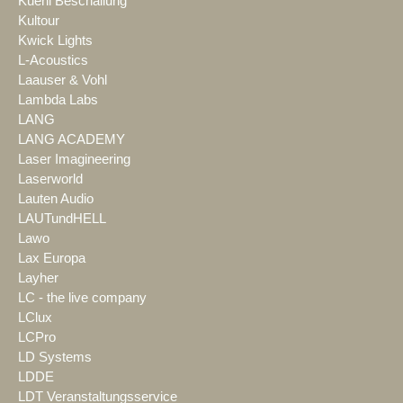
Kuehl Beschallung
Kultour
Kwick Lights
L-Acoustics
Laauser & Vohl
Lambda Labs
LANG
LANG ACADEMY
Laser Imagineering
Laserworld
Lauten Audio
LAUTundHELL
Lawo
Lax Europa
Layher
LC - the live company
LClux
LCPro
LD Systems
LDDE
LDT Veranstaltungsservice