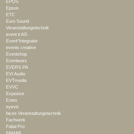
EPOS
Epson
ETC
Euro Sound
Veranstaltungstechnik
event it AG
Event*Integrator
events creative
Eventshop
Eventworx
EVERS PA
EVI Audio
EVTmedia
EVVC
Exposive
Extes
eyevis
faces Veranstaltungstechnik
Fachwerk
Faital Pro
FAMAB