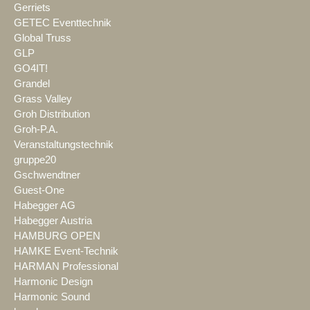
Gerriets
GETEC Eventtechnik
Global Truss
GLP
GO4IT!
Grandel
Grass Valley
Groh Distribution
Groh-P.A.
Veranstaltungstechnik
gruppe20
Gschwendtner
Guest-One
Habegger AG
Habegger Austria
HAMBURG OPEN
HAMKE Event-Technik
HARMAN Professional
Harmonic Design
Harmonic Sound