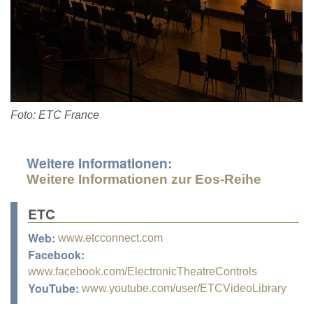
Foto: ETC France
Weitere Informationen:
Weitere Informationen zur Eos-Reihe
ETC
Web:
www.etcconnect.com
Facebook:
www.facebook.com/ElectronicTheatreControls
YouTube:
www.youtube.com/user/ETCVideoLibrary