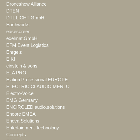
Droneshow Alliance
DTEN
DTL LICHT GmbH
Earthworks
easescreen
edelmat.GmbH
EFM Event Logistics
Ehrgeiz
EIKI
einstein & sons
ELA PRO
Elation Professional EUROPE
ELECTRIC CLAUDIO MERLO
Electro-Voice
EMG Germany
ENCIRCLED audio.solutions
Encore EMEA
Enova Solutions
Entertainment Technology
Concepts