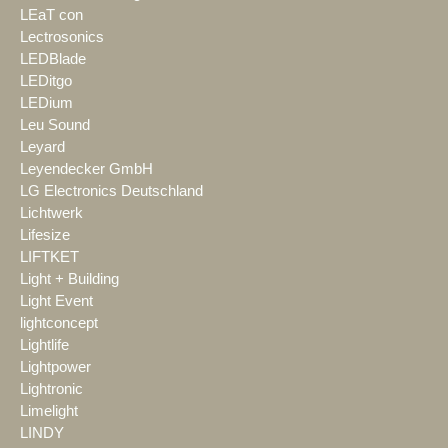
LEaT con
Lectrosonics
LEDBlade
LEDitgo
LEDium
Leu Sound
Leyard
Leyendecker GmbH
LG Electronics Deutschland
Lichtwerk
Lifesize
LIFTKET
Light + Building
Light Event
lightconcept
Lightlife
Lightpower
Lightronic
Limelight
LINDY