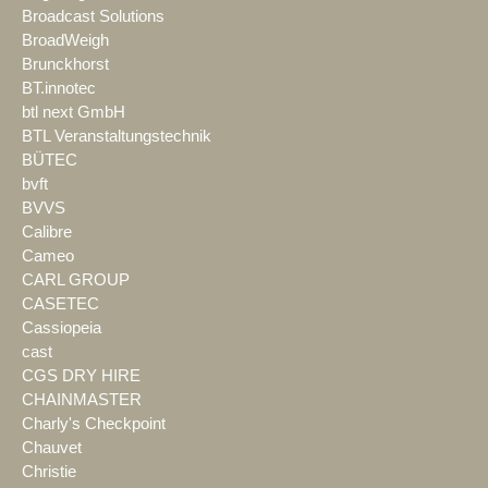
Broadcast Solutions
BroadWeigh
Brunckhorst
BT.innotec
btl next GmbH
BTL Veranstaltungstechnik
BÜTEC
bvft
BVVS
Calibre
Cameo
CARL GROUP
CASETEC
Cassiopeia
cast
CGS DRY HIRE
CHAINMASTER
Charly's Checkpoint
Chauvet
Christie