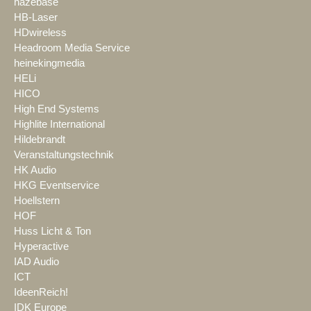
hazebase
HB-Laser
HDwireless
Headroom Media Service
heinekingmedia
HELi
HICO
High End Systems
Highlite International
Hildebrandt
Veranstaltungstechnik
HK Audio
HKG Eventservice
Hoellstern
HOF
Huss Licht & Ton
Hyperactive
IAD Audio
ICT
IdeenReich!
IDK Europe