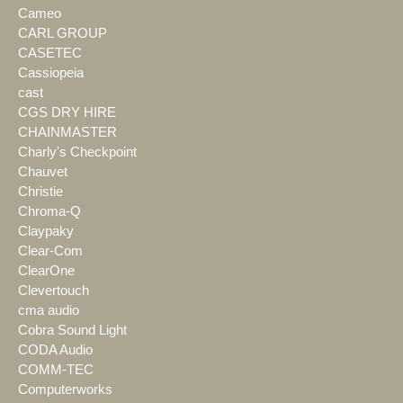
Cameo
CARL GROUP
CASETEC
Cassiopeia
cast
CGS DRY HIRE
CHAINMASTER
Charly's Checkpoint
Chauvet
Christie
Chroma-Q
Claypaky
Clear-Com
ClearOne
Clevertouch
cma audio
Cobra Sound Light
CODA Audio
COMM-TEC
Computerworks