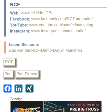
RCF
Web:
www.rcf.it/de_DE/
Facebook:
www.facebook.com/RCF.proaudio/
YouTube:
www.youtube.com/user/rcfmarketing
Instagram:
www.instagram.com/rcf_audio/
Lesen Sie auch:
Das war der RCF-Demo-Day in München
RCF
Ton
Ton-Firmen
F
Li
XI
a
n
N
Anzeige
c
k
G
e
e