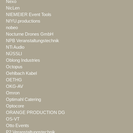
Nexo
NicLen
NIEMEIER Event Tools
NIYU.productions
nobeo
Nocturne Drones GmbH
NPB Veranstaltungstechnik
NTi Audio
NÜSSLI
Oblong Industries
Octopus
Oehlbach Kabel
OETHG
OKG-AV
Omron
Optimahl Catering
Optocore
ORANGE PRODUCTION DG
OS-VT
Otto Events
P2 Veranstaltungstechnik