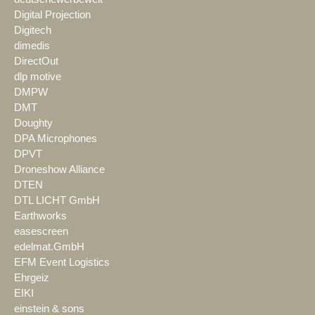
Digital Projection
Digitech
dimedis
DirectOut
dlp motive
DMPW
DMT
Doughty
DPA Microphones
DPVT
Droneshow Alliance
DTEN
DTL LICHT GmbH
Earthworks
easescreen
edelmat.GmbH
EFM Event Logistics
Ehrgeiz
EIKI
einstein & sons