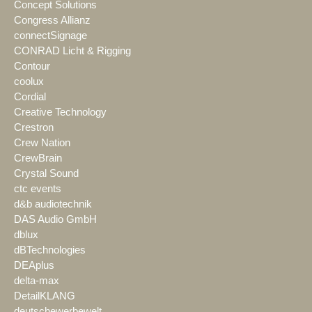
Concept Solutions
Congress Allianz
connectSignage
CONRAD Licht & Rigging
Contour
coolux
Cordial
Creative Technology
Crestron
Crew Nation
CrewBrain
Crystal Sound
ctc events
d&b audiotechnik
DAS Audio GmbH
dblux
dBTechnologies
DEAplus
delta-max
DetailKLANG
deutschewerbewelt