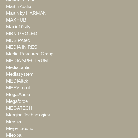
Martin Audio
Martin by HARMAN
MAXHUB
Maxin10sity
MBN-PROLED
MDS PAtec
MEDIA IN RES
Media Resource Group
MEDIA SPECTRUM
MediaLantic
Mediasystem
MEDIA|tek
MEEVI-rent
Mega Audio
Megaforce
MEGATECH
Merging Technologies
Mersive
Meyer Sound
Miet-pa