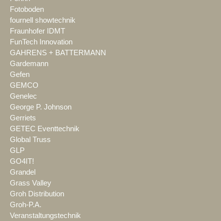
Fotoboden
fournell showtechnik
Fraunhofer IDMT
FunTech Innovation
GAHRENS + BATTERMANN
Gardemann
Gefen
GEMCO
Genelec
George P. Johnson
Gerriets
GETEC Eventtechnik
Global Truss
GLP
GO4IT!
Grandel
Grass Valley
Groh Distribution
Groh-P.A.
Veranstaltungstechnik