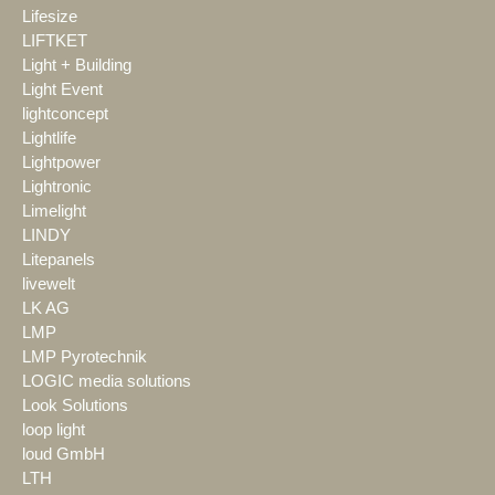
Lifesize
LIFTKET
Light + Building
Light Event
lightconcept
Lightlife
Lightpower
Lightronic
Limelight
LINDY
Litepanels
livewelt
LK AG
LMP
LMP Pyrotechnik
LOGIC media solutions
Look Solutions
loop light
loud GmbH
LTH