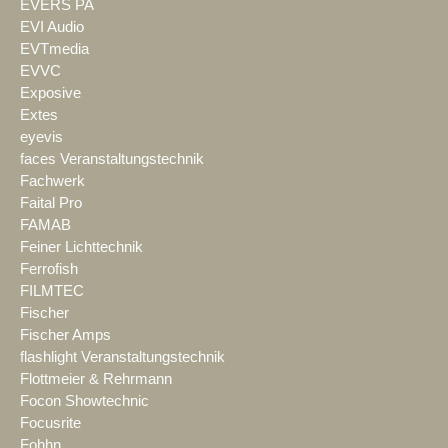
EVERS PA
EVI Audio
EVTmedia
EVVC
Exposive
Extes
eyevis
faces Veranstaltungstechnik
Fachwerk
Faital Pro
FAMAB
Feiner Lichttechnik
Ferrofish
FILMTEC
Fischer
Fischer Amps
flashlight Veranstaltungstechnik
Flottmeier & Rehrmann
Focon Showtechnic
Focusrite
Fohhn