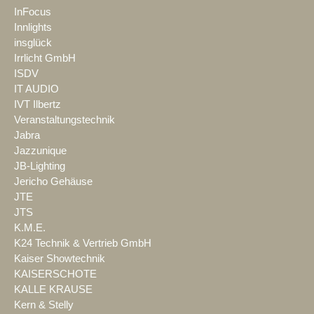
InFocus
Innlights
insglück
Irrlicht GmbH
ISDV
IT AUDIO
IVT Ilbertz
Veranstaltungstechnik
Jabra
Jazzunique
JB-Lighting
Jericho Gehäuse
JTE
JTS
K.M.E.
K24 Technik & Vertrieb GmbH
Kaiser Showtechnik
KAISERSCHOTE
KALLE KRAUSE
Kern & Stelly