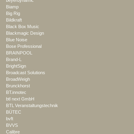
beyerdynamic
Biamp
Big Rig
Bildkraft
Black Box Music
Blackmagic Design
Blue Noise
Bose Professional
BRAINPOOL
Brand-L
BrightSign
Broadcast Solutions
BroadWeigh
Brunckhorst
BT.innotec
btl next GmbH
BTL Veranstaltungstechnik
BÜTEC
bvft
BVVS
Calibre