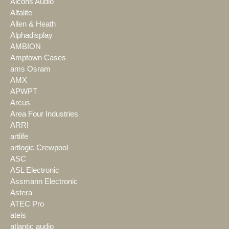
Alcons Audio
Alfalite
Allen & Heath
Alphadisplay
AMBION
Amptown Cases
ams Osram
AMX
APWPT
Arcus
Area Four Industries
ARRI
artlife
artlogic Crewpool
ASC
ASL Electronic
Assmann Electronic
Astera
ATEC Pro
ateis
atlantic audio