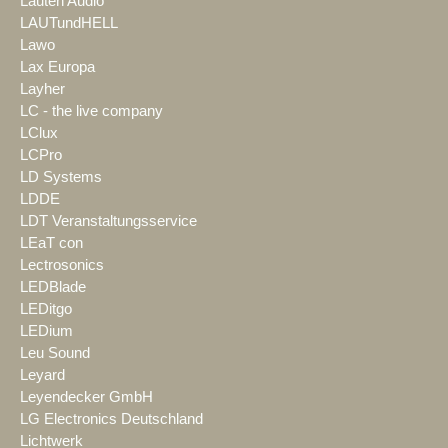
Lauten Audio
LAUTundHELL
Lawo
Lax Europa
Layher
LC - the live company
LClux
LCPro
LD Systems
LDDE
LDT Veranstaltungsservice
LEaT con
Lectrosonics
LEDBlade
LEDitgo
LEDium
Leu Sound
Leyard
Leyendecker GmbH
LG Electronics Deutschland
Lichtwerk