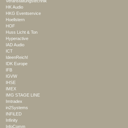
Veranstaltungstechnik
HK Audio
HKG Eventservice
Hoellstern
HOF
Huss Licht & Ton
Hyperactive
IAD Audio
ICT
IdeenReich!
IDK Europe
IFB
IGVW
IHSE
IMEX
IMG STAGE LINE
Imtradex
in2Systems
INFiLED
Infinity
InfoComm