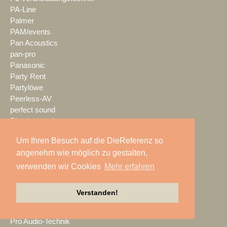
PA-Line
Palmer
PAM/events
Pan Acoustics
pan-pro
Panasonic
Party Rent
Partylöwe
Peerless-AV
perfect sound
Pico Interactive
PIK AG
Um Ihren Besuch auf die DieReferenz so
PK Sound
angenehm wie möglich zu gestalten,
PlexusAV
Point Source Audio
verwenden wir Cookies
Mehr erfahren
POOLgroup
PowerLightsAugsburg
Verstanden!
preworks
PRG
Pro Audio-Technik