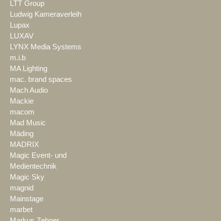
LTT Group
Ludwig Kameraverleih
Lupax
LUXAV
LYNX Media Systems
m.i.b
MA Lighting
mac. brand spaces
Mach Audio
Mackie
macom
Mad Music
Mäding
MADRIX
Magic Event- und
Medientechnik
Magic Sky
magnid
Mainstage
marbet
Markus Zehner