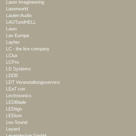
Laser Imagineering
Laserworld
Lauten Audio
LAUTundHELL
Lawo
Lax Europa
Layher
LC - the live company
LClux
LCPro
LD Systems
LDDE
LDT Veranstaltungsservice
LEaT con
Lectrosonics
LEDBlade
LEDitgo
LEDium
Leu Sound
Leyard
Leyendecker GmbH