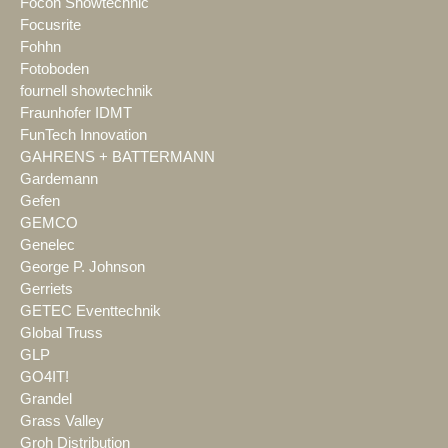
Focon Showtechnic
Focusrite
Fohhn
Fotoboden
fournell showtechnik
Fraunhofer IDMT
FunTech Innovation
GAHRENS + BATTERMANN
Gardemann
Gefen
GEMCO
Genelec
George P. Johnson
Gerriets
GETEC Eventtechnik
Global Truss
GLP
GO4IT!
Grandel
Grass Valley
Groh Distribution