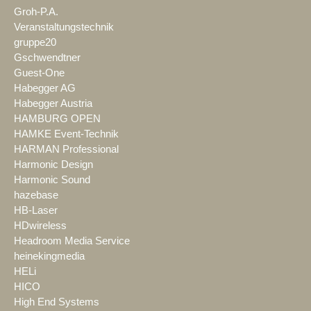
Groh-P.A.
Veranstaltungstechnik
gruppe20
Gschwendtner
Guest-One
Habegger AG
Habegger Austria
HAMBURG OPEN
HAMKE Event-Technik
HARMAN Professional
Harmonic Design
Harmonic Sound
hazebase
HB-Laser
HDwireless
Headroom Media Service
heinekingmedia
HELi
HICO
High End Systems