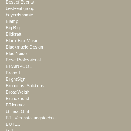
Best of Events
bestvent group
beyerdynamic
Biamp
Big Rig
Bildkraft
Black Box Music
Blackmagic Design
Blue Noise
Bose Professional
BRAINPOOL
Brand-L
BrightSign
Broadcast Solutions
BroadWeigh
Brunckhorst
BT.innotec
btl next GmbH
BTL Veranstaltungstechnik
BÜTEC
bvft