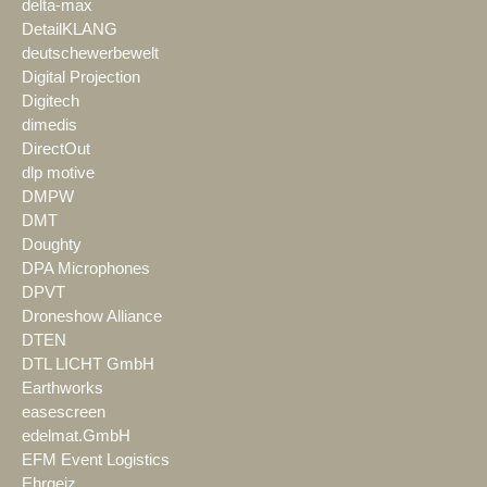
delta-max
DetailKLANG
deutschewerbewelt
Digital Projection
Digitech
dimedis
DirectOut
dlp motive
DMPW
DMT
Doughty
DPA Microphones
DPVT
Droneshow Alliance
DTEN
DTL LICHT GmbH
Earthworks
easescreen
edelmat.GmbH
EFM Event Logistics
Ehrgeiz