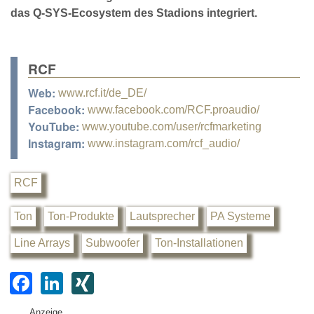
das Q-SYS-Ecosystem des Stadions integriert.
RCF
Web:
www.rcf.it/de_DE/
Facebook:
www.facebook.com/RCF.proaudio/
YouTube:
www.youtube.com/user/rcfmarketing
Instagram:
www.instagram.com/rcf_audio/
RCF
Ton
Ton-Produkte
Lautsprecher
PA Systeme
Line Arrays
Subwoofer
Ton-Installationen
F
Li
XI
a
n
N
Anzeige