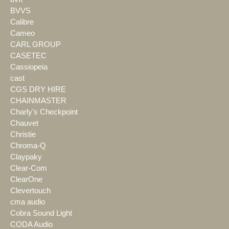
BVVS
Calibre
Cameo
CARL GROUP
CASETEC
Cassiopeia
cast
CGS DRY HIRE
CHAINMASTER
Charly's Checkpoint
Chauvet
Christie
Chroma-Q
Claypaky
Clear-Com
ClearOne
Clevertouch
cma audio
Cobra Sound Light
CODA Audio