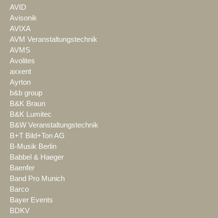
AVID
Avisonik
AVIXA
AVM Veranstaltungstechnik
AVMS
Avolites
axxent
Ayrton
b&b group
B&K Braun
B&K Lumitec
B&W Veranstaltungstechnik
B+T Bild+Ton AG
B-Musik Berlin
Babbel & Haeger
Baenfer
Band Pro Munich
Barco
Bayer Events
BDKV