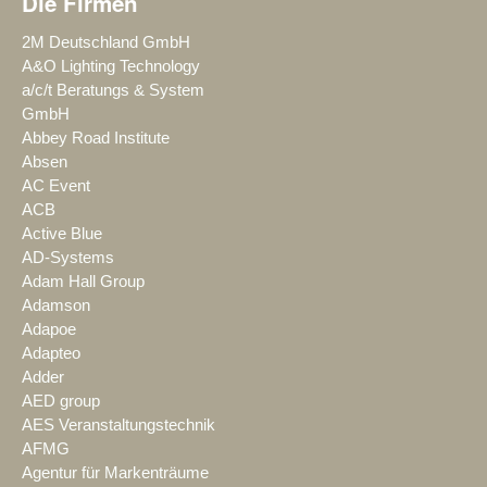
Die Firmen
2M Deutschland GmbH
A&O Lighting Technology
a/c/t Beratungs & System
GmbH
Abbey Road Institute
Absen
AC Event
ACB
Active Blue
AD-Systems
Adam Hall Group
Adamson
Adapoe
Adapteo
Adder
AED group
AES Veranstaltungstechnik
AFMG
Agentur für Markenträume