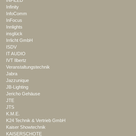
INFiLED
Infinity
InfoComm
InFocus
Innlights
insglück
Irrlicht GmbH
ISDV
IT AUDIO
IVT Ilbertz
Veranstaltungstechnik
Jabra
Jazzunique
JB-Lighting
Jericho Gehäuse
JTE
JTS
K.M.E.
K24 Technik & Vertrieb GmbH
Kaiser Showtechnik
KAISERSCHOTE