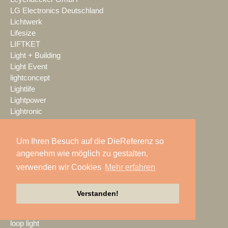
LG Electronics Deutschland
Lichtwerk
Lifesize
LIFTKET
Light + Building
Light Event
lightconcept
Lightlife
Lightpower
Lightronic
Limelight
LINDY
Um Ihren Besuch auf die DieReferenz so
Litepanels
angenehm wie möglich zu gestalten,
livewelt
verwenden wir Cookies
Mehr erfahren
LK AG
LMP
LMP Pyrotechnik
Verstanden!
LOGIC media solutions
Look Solutions
loop light