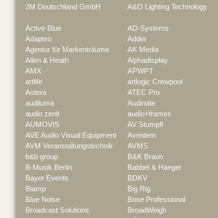
2M Deutschland GmbH
A&O Lighting Technology
Active Blue
AD-Systems
Adapteo
Adder
Agentur für Markenträume
AK Media
Allen & Heath
Alphadisplay
AMX
APWPT
artlife
artlogic Crewpool
Astera
ATEC Pro
audiluma
Audinate
audio zenit
audio+frames
AUMOVIS
AV Stumpfl
AVE Audio Visual Equipment
Aventem
AVM Veranstaltungstechnik
AVMS
b&b group
B&K Braun
B-Musik Berlin
Babbel & Haeger
Bayer Events
BDKV
Biamp
Big Rig
Blue Noise
Bose Professional
Broadcast Solutions
BroadWeigh