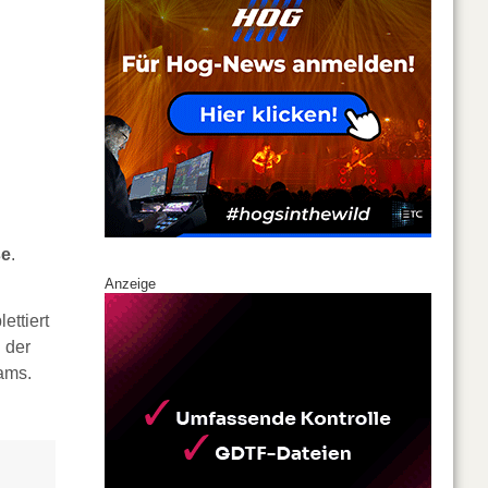
se
.
Anzeige
ettiert
 der
ams.