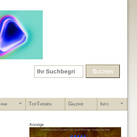
Search form
hnik
TopThemen
Galerie
Info
Anzeige