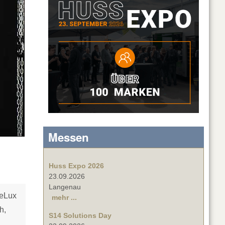
Messen
Huss Expo 2026
23.09.2026
Langenau
NeLux
mehr ...
h,
S14 Solutions Day