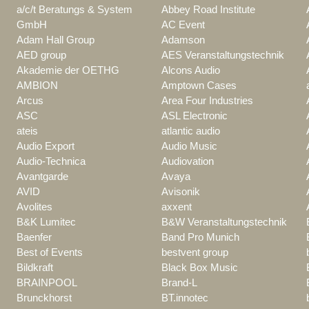
a/c/t Beratungs & System
Abbey Road Institute
GmbH
AC Event
Adam Hall Group
Adamson
AED group
AES Veranstaltungstechnik
Akademie der OETHG
Alcons Audio
AMBION
Amptown Cases
Arcus
Area Four Industries
ASC
ASL Electronic
ateis
atlantic audio
Audio Export
Audio Music
Audio-Technica
Audiovation
Avantgarde
Avaya
AVID
Avisonik
Avolites
axxent
B&K Lumitec
B&W Veranstaltungstechnik
Baenfer
Band Pro Munich
Best of Events
bestvent group
Bildkraft
Black Box Music
BRAINPOOL
Brand-L
Brunckhorst
BT.innotec