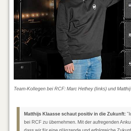
Team-Kollegen bei RCF: Marc Hethey (links) und Matthij
Matthijs Klaasse schaut positiv in die Zukunft:
"I
bei RCF zu übernehmen. Mit der aufregenden Anku
dass wir für eine glänzende und erfolgreiche Zukunft