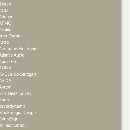
Absen
ACB
Adapoe
AFMG
Alfalite
ams Osram
ARRI
Assmann Electronic
Atlantis Audio
Audio Pro
AUMA
AVE Audio Stuttgart
AVIXA
Ayrton
B+T Bild+Ton AG
Barco
beyerdynamic
Blackmagic Design
BrightSign
btl next GmbH