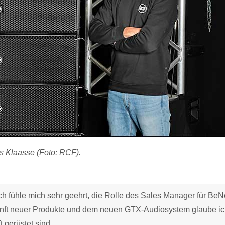
s Klaasse (Foto: RCF).
ch fühle mich sehr geehrt, die Rolle des Sales Manager für Be
nft neuer Produkte und dem neuen GTX-Audiosystem glaube ic
 gerüstet sind.