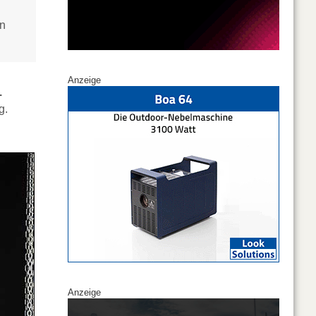
en
Anzeige
.
g.
Anzeige