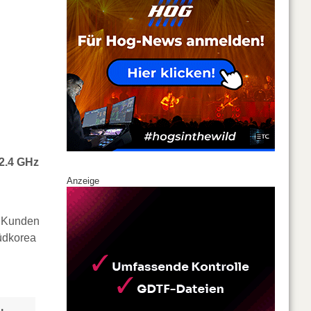
2.4 GHz
Anzeige
h Kunden
üdkorea