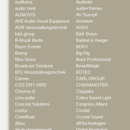
audiluma
Audinate
audio zenit
audio+frames
AUMOVIS
AV Stumpfl
AVE Audio Visual Equipment
Aventem
AVM Veranstaltungstechnik
AVMS
b&b group
B&K Braun
B-Musik Berlin
Babbel & Haeger
Bayer Events
BDKV
Biamp
Big Rig
Blue Noise
Bose Professional
Broadcast Solutions
BroadWeigh
BTL Veranstaltungstechnik
BÜTEC
Cameo
CARL GROUP
CGS DRY HIRE
CHAINMASTER
Chroma-Q
Claypaky
cma audio
Cobra Sound Light
Concept Solutions
Congress Allianz
coolux
Cordial
CrewBrain
Crystal Sound
dblux
dBTechnologies
deutschewerbewelt
Digital Projection