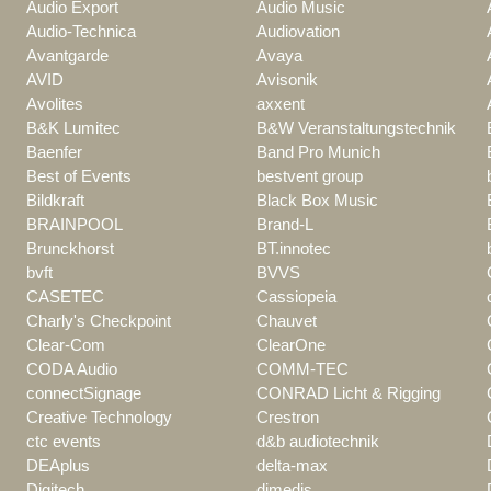
Audio Export
Audio Music
Audio-Technica
Audiovation
Avantgarde
Avaya
AVID
Avisonik
Avolites
axxent
B&K Lumitec
B&W Veranstaltungstechnik
Baenfer
Band Pro Munich
Best of Events
bestvent group
Bildkraft
Black Box Music
BRAINPOOL
Brand-L
Brunckhorst
BT.innotec
bvft
BVVS
CASETEC
Cassiopeia
Charly's Checkpoint
Chauvet
Clear-Com
ClearOne
CODA Audio
COMM-TEC
connectSignage
CONRAD Licht & Rigging
Creative Technology
Crestron
ctc events
d&b audiotechnik
DEAplus
delta-max
Digitech
dimedis