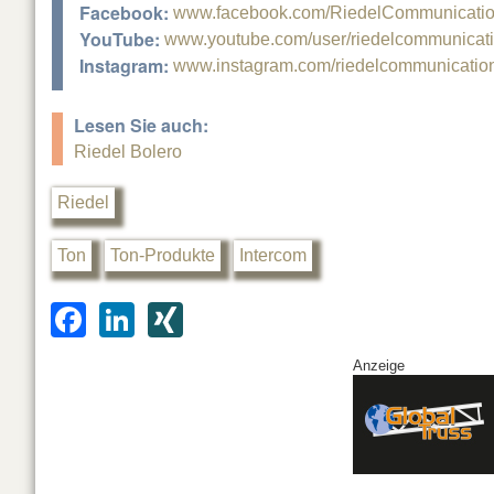
Facebook:
www.facebook.com/RiedelCommunicati
YouTube:
www.youtube.com/user/riedelcommunicat
Instagram:
www.instagram.com/riedelcommunicatio
Lesen Sie auch:
Riedel Bolero
Riedel
Ton
Ton-Produkte
Intercom
F
Li
XI
a
n
N
Anzeige
c
k
G
e
e
b
dI
o
n