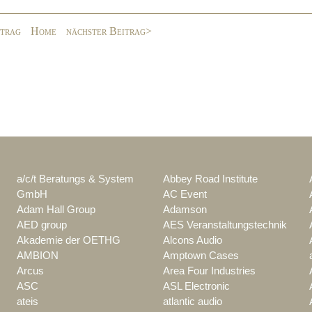
itrag
Home
nächster Beitrag>
a/c/t Beratungs & System
Abbey Road Institute
GmbH
AC Event
Adam Hall Group
Adamson
AED group
AES Veranstaltungstechnik
Akademie der OETHG
Alcons Audio
AMBION
Amptown Cases
Arcus
Area Four Industries
ASC
ASL Electronic
ateis
atlantic audio