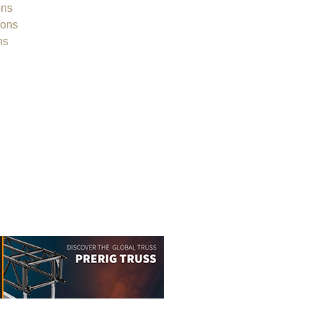
ons
ions
ns