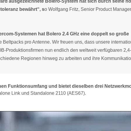
rd ausgezeichnete Bolero-System hat sich durch seine h
toleranz bewährt“, s
o Wolfgang Fritz, Senior Product Manager
tercom-Systemen hat Bolero 2.4 GHz eine doppelt so große
le Beltpacks pro Antenne. Wir freuen uns, dass unsere internatio
OB-Produktionsfirmen nun endlich den weltweit verfügbaren 2,4
chiedene Regionen hinweg zu arbeiten und ihre Kommunikatio
schen Funktionsumfang und bietet dieselben drei Netzwerkm
andalone Link und Standalone 2110 (AES67).