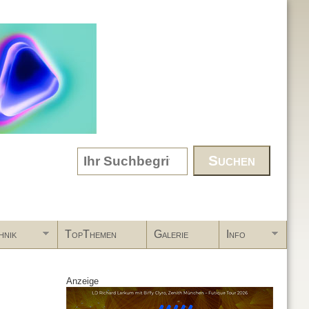
Search form
hnik
TopThemen
Galerie
Info
Anzeige