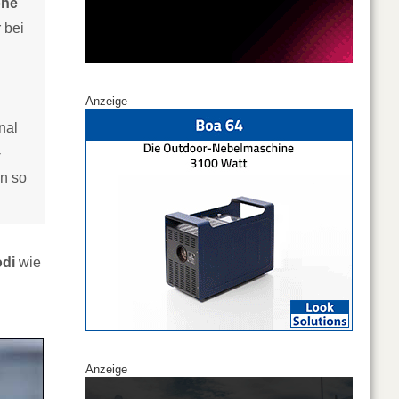
ohe
 bei
Anzeige
nal
-
n so
odi
wie
Anzeige