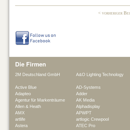
o
< vorheriger Be
k
Die Firmen
2M Deutschland GmbH
A&O Lighting Technology
Active Blue
AD-Systems
Adapteo
Adder
Agentur für Markenträume
AK Media
Allen & Heath
Alphadisplay
AMX
APWPT
artlife
artlogic Crewpool
Astera
ATEC Pro