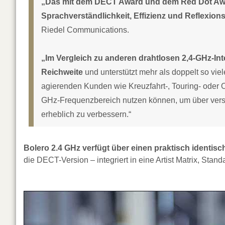
„Das mit dem DECT Award und dem Red Dot Awa
Sprachverständlichkeit, Effizienz und Reflexions
Riedel Communications.
„Im Vergleich zu anderen drahtlosen 2,4-GHz-In
Reichweite
und unterstützt mehr als doppelt so vie
agierenden Kunden wie Kreuzfahrt-, Touring- oder 
GHz-Frequenzbereich nutzen können, um über vers
erheblich zu verbessern.“
Bolero 2.4 GHz verfügt über einen praktisch identi
die DECT-Version – integriert in eine Artist Matrix, St