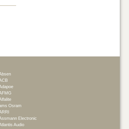
Absen
ACB
Adapoe
AFMG
Alfalite
ams Osram
ARRI
Assmann Electronic
Atlantis Audio