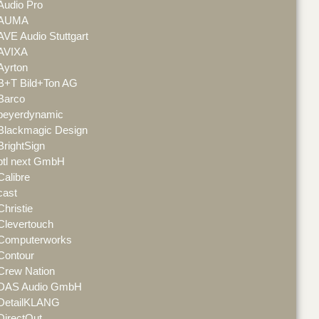
Audio Pro
AUMA
AVE Audio Stuttgart
AVIXA
Ayrton
B+T Bild+Ton AG
Barco
beyerdynamic
Blackmagic Design
BrightSign
btl next GmbH
Calibre
cast
Christie
Clevertouch
Computerworks
Contour
Crew Nation
DAS Audio GmbH
DetailKLANG
DirectOut