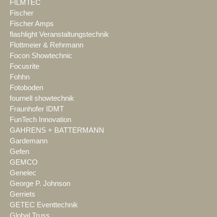
FILMTEC
Fischer
Fischer Amps
flashlight Veranstaltungstechnik
Flottmeier & Rehrmann
Focon Showtechnic
Focusrite
Fohhn
Fotoboden
fournell showtechnik
Fraunhofer IDMT
FunTech Innovation
GAHRENS + BATTERMANN
Gardemann
Gefen
GEMCO
Genelec
George P. Johnson
Gerriets
GETEC Eventtechnik
Global Truss