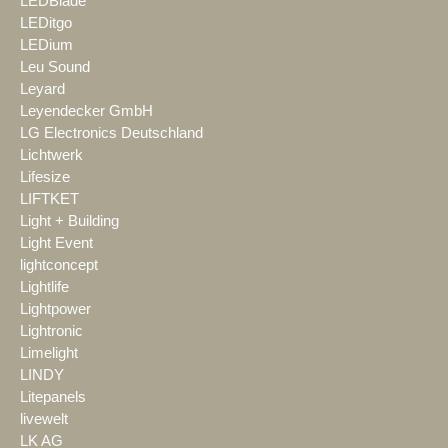
LEDBlade
LEDitgo
LEDium
Leu Sound
Leyard
Leyendecker GmbH
LG Electronics Deutschland
Lichtwerk
Lifesize
LIFTKET
Light + Building
Light Event
lightconcept
Lightlife
Lightpower
Lightronic
Limelight
LINDY
Litepanels
livewelt
LK AG