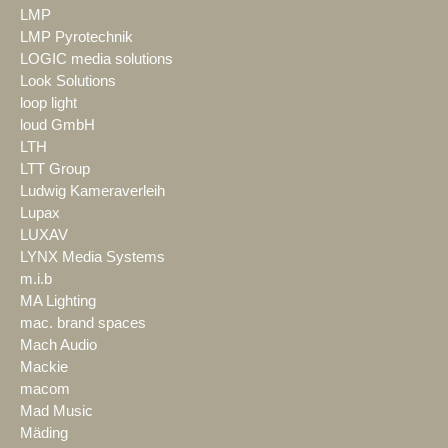
LMP
LMP Pyrotechnik
LOGIC media solutions
Look Solutions
loop light
loud GmbH
LTH
LTT Group
Ludwig Kameraverleih
Lupax
LUXAV
LYNX Media Systems
m.i.b
MA Lighting
mac. brand spaces
Mach Audio
Mackie
macom
Mad Music
Mäding