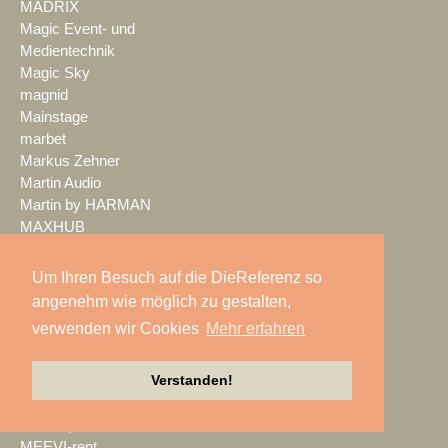
MADRIX
Magic Event- und
Medientechnik
Magic Sky
magnid
Mainstage
marbet
Markus Zehner
Martin Audio
Martin by HARMAN
MAXHUB
Maxin10sity
MBN-PROLED
Um Ihren Besuch auf die DieReferenz so
MDS PAtec
angenehm wie möglich zu gestalten,
MEDIA IN RES
verwenden wir Cookies
Mehr erfahren
Media Resource Group
MEDIA SPECTRUM
Verstanden!
MediaLantic
Mediasystem
MEDIA|tek
MEEVI-rent