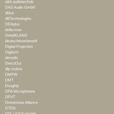
d&b audiotechnik
DAS Audio GmbH
dblux
dBTechnologies
DEAplus
delta-max
DetailKLANG
deutschewerbewelt
Digital Projection
Digitech
dimedis
DirectOut
dlp motive
DMPW
DMT
Doughty
DPA Microphones
DPVT
Droneshow Alliance
DTEN
DTL LICHT GmbH