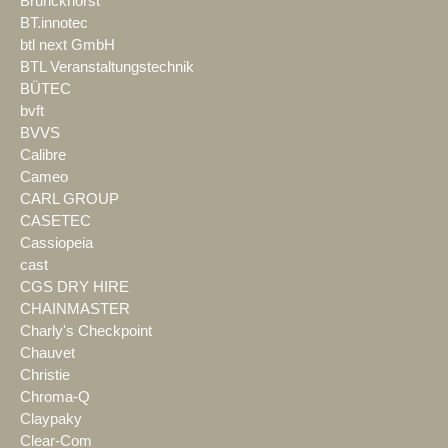
Brunckhorst
BT.innotec
btl next GmbH
BTL Veranstaltungstechnik
BÜTEC
bvft
BVVS
Calibre
Cameo
CARL GROUP
CASETEC
Cassiopeia
cast
CGS DRY HIRE
CHAINMASTER
Charly's Checkpoint
Chauvet
Christie
Chroma-Q
Claypaky
Clear-Com