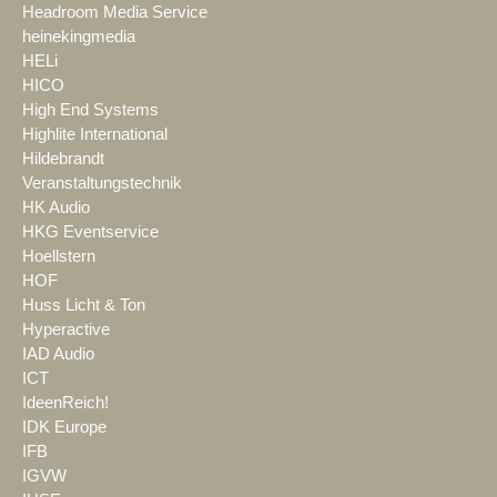
Headroom Media Service
heinekingmedia
HELi
HICO
High End Systems
Highlite International
Hildebrandt
Veranstaltungstechnik
HK Audio
HKG Eventservice
Hoellstern
HOF
Huss Licht & Ton
Hyperactive
IAD Audio
ICT
IdeenReich!
IDK Europe
IFB
IGVW