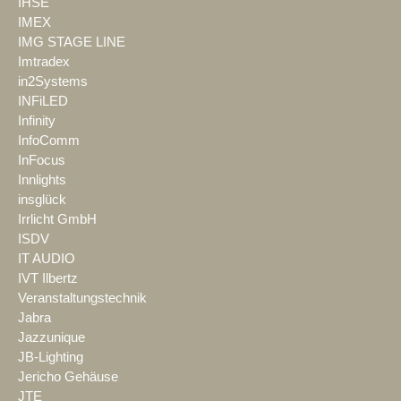
IHSE
IMEX
IMG STAGE LINE
Imtradex
in2Systems
INFiLED
Infinity
InfoComm
InFocus
Innlights
insglück
Irrlicht GmbH
ISDV
IT AUDIO
IVT Ilbertz
Veranstaltungstechnik
Jabra
Jazzunique
JB-Lighting
Jericho Gehäuse
JTE