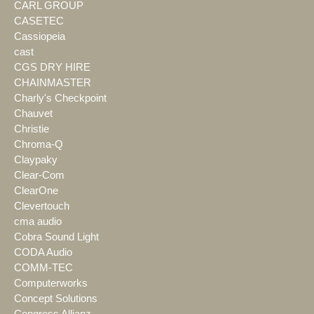
CARL GROUP
CASETEC
Cassiopeia
cast
CGS DRY HIRE
CHAINMASTER
Charly's Checkpoint
Chauvet
Christie
Chroma-Q
Claypaky
Clear-Com
ClearOne
Clevertouch
cma audio
Cobra Sound Light
CODA Audio
COMM-TEC
Computerworks
Concept Solutions
Congress Allianz