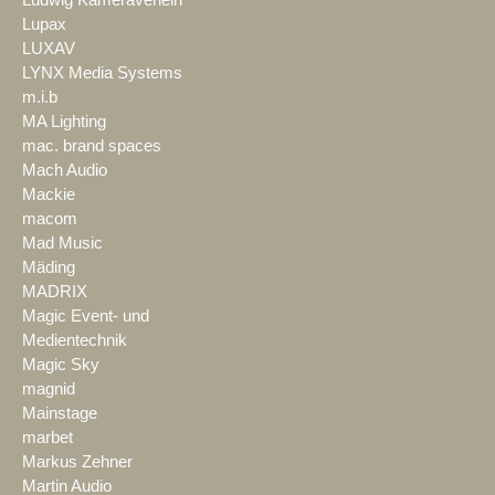
Lupax
LUXAV
LYNX Media Systems
m.i.b
MA Lighting
mac. brand spaces
Mach Audio
Mackie
macom
Mad Music
Mäding
MADRIX
Magic Event- und
Medientechnik
Magic Sky
magnid
Mainstage
marbet
Markus Zehner
Martin Audio