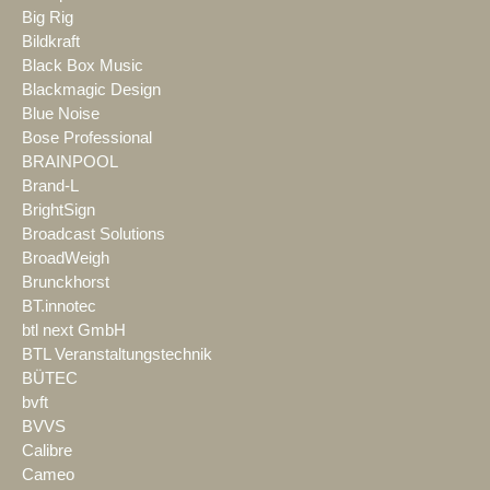
Big Rig
Bildkraft
Black Box Music
Blackmagic Design
Blue Noise
Bose Professional
BRAINPOOL
Brand-L
BrightSign
Broadcast Solutions
BroadWeigh
Brunckhorst
BT.innotec
btl next GmbH
BTL Veranstaltungstechnik
BÜTEC
bvft
BVVS
Calibre
Cameo