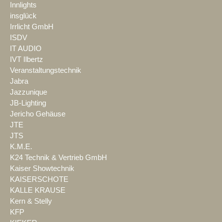
Innlights
insglück
Irrlicht GmbH
ISDV
IT AUDIO
IVT Ilbertz
Veranstaltungstechnik
Jabra
Jazzunique
JB-Lighting
Jericho Gehäuse
JTE
JTS
K.M.E.
K24 Technik & Vertrieb GmbH
Kaiser Showtechnik
KAISERSCHOTE
KALLE KRAUSE
Kern & Stelly
KFP