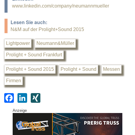
www.linkedin.com/company/neumannmueller
Lesen Sie auch:
N&M auf der Prolight+Sound 2015
Lightpower
Neumann&Müller
Prolight + Sound Frankfurt
Prolight + Sound 2015
Prolight + Sound
Messen
Firmen
F
Li
XI
a
n
N
Anzeige
c
k
G
e
e