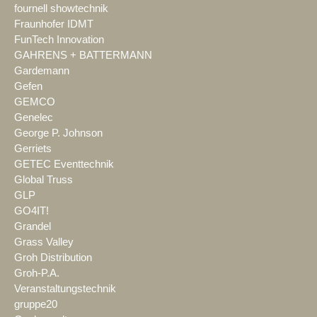
fournell showtechnik
Fraunhofer IDMT
FunTech Innovation
GAHRENS + BATTERMANN
Gardemann
Gefen
GEMCO
Genelec
George P. Johnson
Gerriets
GETEC Eventtechnik
Global Truss
GLP
GO4IT!
Grandel
Grass Valley
Groh Distribution
Groh-P.A.
Veranstaltungstechnik
gruppe20