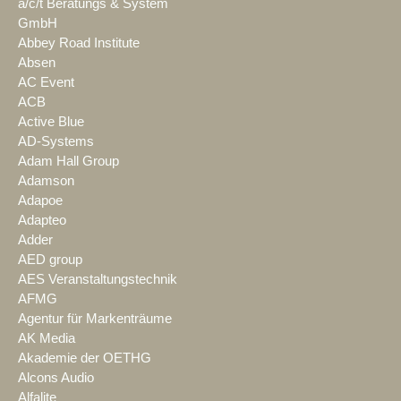
a/c/t Beratungs & System
GmbH
Abbey Road Institute
Absen
AC Event
ACB
Active Blue
AD-Systems
Adam Hall Group
Adamson
Adapoe
Adapteo
Adder
AED group
AES Veranstaltungstechnik
AFMG
Agentur für Markenträume
AK Media
Akademie der OETHG
Alcons Audio
Alfalite