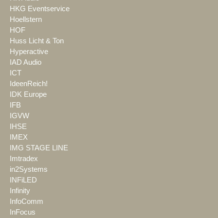
HKG Eventservice
Hoellstern
HOF
Huss Licht & Ton
Hyperactive
IAD Audio
ICT
IdeenReich!
IDK Europe
IFB
IGVW
IHSE
IMEX
IMG STAGE LINE
Imtradex
in2Systems
INFiLED
Infinity
InfoComm
InFocus