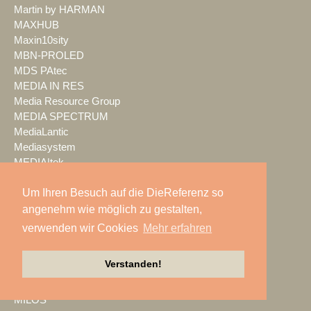
Martin by HARMAN
MAXHUB
Maxin10sity
MBN-PROLED
MDS PAtec
MEDIA IN RES
Media Resource Group
MEDIA SPECTRUM
MediaLantic
Mediasystem
MEDIA|tek
MEEVI-rent
Um Ihren Besuch auf die DieReferenz so
Mega Audio
Megaforce
angenehm wie möglich zu gestalten,
MEGATECH
verwenden wir Cookies
Mehr erfahren
Merging Technologies
Mersive
Verstanden!
Meyer Sound
Miet-pa
MILOS