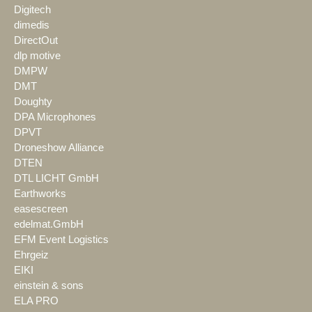
Digitech
dimedis
DirectOut
dlp motive
DMPW
DMT
Doughty
DPA Microphones
DPVT
Droneshow Alliance
DTEN
DTL LICHT GmbH
Earthworks
easescreen
edelmat.GmbH
EFM Event Logistics
Ehrgeiz
EIKI
einstein & sons
ELA PRO