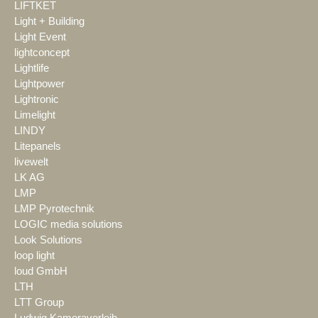
LIFTKET
Light + Building
Light Event
lightconcept
Lightlife
Lightpower
Lightronic
Limelight
LINDY
Litepanels
livewelt
LK AG
LMP
LMP Pyrotechnik
LOGIC media solutions
Look Solutions
loop light
loud GmbH
LTH
LTT Group
Ludwig Kameraverleih