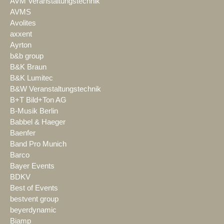
AVM Veranstaltungstechnik
AVMS
Avolites
axxent
Ayrton
b&b group
B&K Braun
B&K Lumitec
B&W Veranstaltungstechnik
B+T Bild+Ton AG
B-Musik Berlin
Babbel & Haeger
Baenfer
Band Pro Munich
Barco
Bayer Events
BDKV
Best of Events
bestvent group
beyerdynamic
Biamp