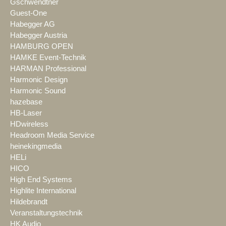
Gschwendtner
Guest-One
Habegger AG
Habegger Austria
HAMBURG OPEN
HAMKE Event-Technik
HARMAN Professional
Harmonic Design
Harmonic Sound
hazebase
HB-Laser
HDwireless
Headroom Media Service
heinekingmedia
HELi
HICO
High End Systems
Highlite International
Hildebrandt
Veranstaltungstechnik
HK Audio