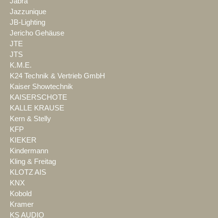
Jabra
Jazzunique
JB-Lighting
Jericho Gehäuse
JTE
JTS
K.M.E.
K24 Technik & Vertrieb GmbH
Kaiser Showtechnik
KAISERSCHOTE
KALLE KRAUSE
Kern & Stelly
KFP
KIEKER
Kindermann
Kling & Freitag
KLOTZ AIS
KNX
Kobold
Kramer
KS AUDIO