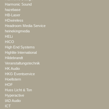
Harmonic Sound
hazebase
HB-Laser
HDwireless
Headroom Media Service
heinekingmedia
HELi
HICO
High End Systems
Highlite International
Hildebrandt
Veranstaltungstechnik
HK Audio
HKG Eventservice
Hoellstern
HOF
Huss Licht & Ton
Hyperactive
IAD Audio
ICT