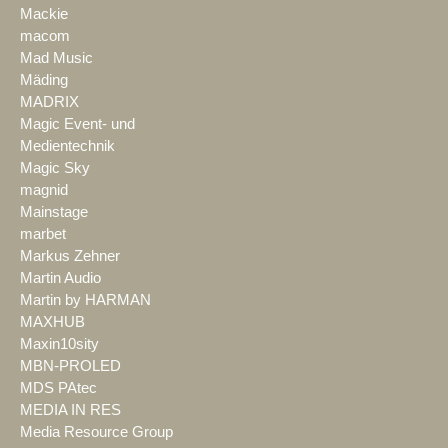
Mackie
macom
Mad Music
Mäding
MADRIX
Magic Event- und
Medientechnik
Magic Sky
magnid
Mainstage
marbet
Markus Zehner
Martin Audio
Martin by HARMAN
MAXHUB
Maxin10sity
MBN-PROLED
MDS PAtec
MEDIA IN RES
Media Resource Group