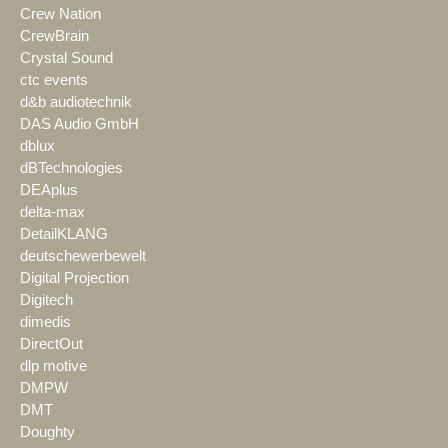
Crew Nation
CrewBrain
Crystal Sound
ctc events
d&b audiotechnik
DAS Audio GmbH
dblux
dBTechnologies
DEAplus
delta-max
DetailKLANG
deutschewerbewelt
Digital Projection
Digitech
dimedis
DirectOut
dlp motive
DMPW
DMT
Doughty