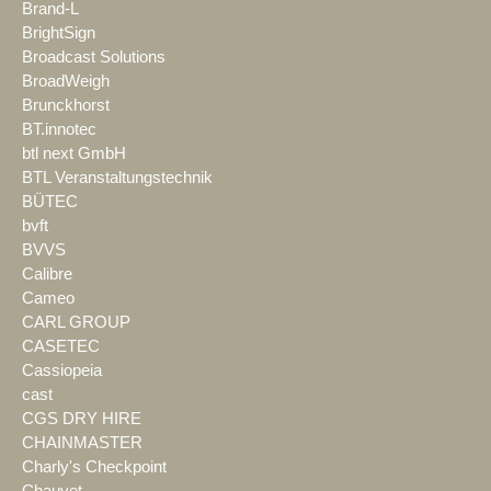
Brand-L
BrightSign
Broadcast Solutions
BroadWeigh
Brunckhorst
BT.innotec
btl next GmbH
BTL Veranstaltungstechnik
BÜTEC
bvft
BVVS
Calibre
Cameo
CARL GROUP
CASETEC
Cassiopeia
cast
CGS DRY HIRE
CHAINMASTER
Charly's Checkpoint
Chauvet