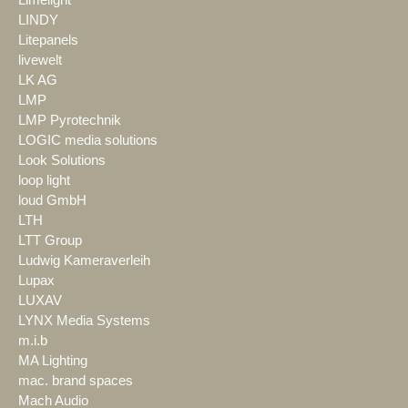
LINDY
Litepanels
livewelt
LK AG
LMP
LMP Pyrotechnik
LOGIC media solutions
Look Solutions
loop light
loud GmbH
LTH
LTT Group
Ludwig Kameraverleih
Lupax
LUXAV
LYNX Media Systems
m.i.b
MA Lighting
mac. brand spaces
Mach Audio