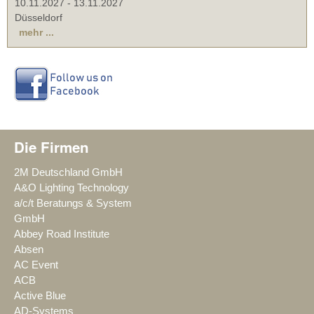
10.11.2027
-
13.11.2027
Düsseldorf
mehr ...
Die Firmen
2M Deutschland GmbH
A&O Lighting Technology
a/c/t Beratungs & System
GmbH
Abbey Road Institute
Absen
AC Event
ACB
Active Blue
AD-Systems