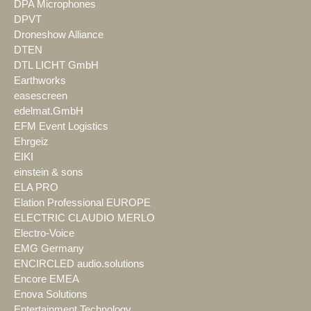
DPA Microphones
DPVT
Droneshow Alliance
DTEN
DTL LICHT GmbH
Earthworks
easescreen
edelmat.GmbH
EFM Event Logistics
Ehrgeiz
EIKI
einstein & sons
ELA PRO
Elation Professional EUROPE
ELECTRIC CLAUDIO MERLO
Electro-Voice
EMG Germany
ENCIRCLED audio.solutions
Encore EMEA
Enova Solutions
Entertainment Technology