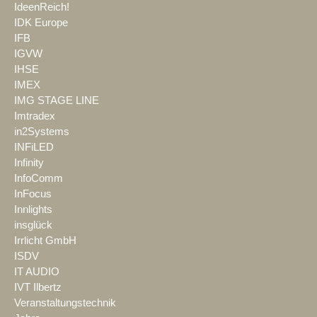
IdeenReich!
IDK Europe
IFB
IGVW
IHSE
IMEX
IMG STAGE LINE
Imtradex
in2Systems
INFiLED
Infinity
InfoComm
InFocus
Innlights
insglück
Irrlicht GmbH
ISDV
IT AUDIO
IVT Ilbertz
Veranstaltungstechnik