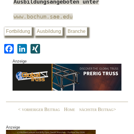
Ausbildungsangeboten unter
www.bochum.sae.edu
Fortbildung
Ausbildung
Branche
F
Li
XI
a
n
N
Anzeige
c
k
G
e
e
b
dI
o
n
o
< vorheriger Beitrag
Home
nächster Beitrag>
k
Anzeige