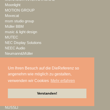
Moonlight
MOTION GROUP
Movecat
msm studio group
Müller BBM
music & light design
MUTEC
NEC Display Solutions
NEEC Audio
Neumann&Müller
Neumann.Berlin
Nexo
Um Ihren Besuch auf die DieReferenz so
NicLen
angenehm wie möglich zu gestalten,
NIEMEIER Event Tools
NIYU.productions
verwenden wir Cookies
Mehr erfahren
nobeo
Nocturne Drones GmbH
Verstanden!
NPB Veranstaltungstechnik
NTi Audio
NÜSSLI