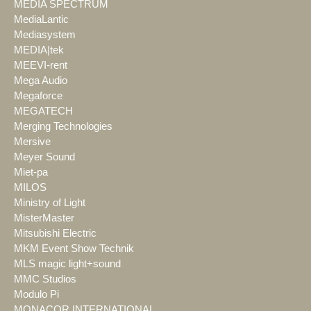
MEDIA SPECTRUM
MediaLantic
Mediasystem
MEDIA|tek
MEEVI-rent
Mega Audio
Megaforce
MEGATECH
Merging Technologies
Mersive
Meyer Sound
Miet-pa
MILOS
Ministry of Light
MisterMaster
Mitsubishi Electric
MKM Event Show Technik
MLS magic light+sound
MMC Studios
Modulo Pi
MONACOR INTERNATIONAL