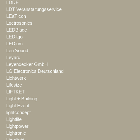
LDDE
LDT Veranstaltungsservice
LEaT con
Lectrosonics
LEDBlade
LEDitgo
LEDium
Leu Sound
Leyard
Leyendecker GmbH
LG Electronics Deutschland
Lichtwerk
Lifesize
LIFTKET
Light + Building
Light Event
lightconcept
Lightlife
Lightpower
Lightronic
Limelight