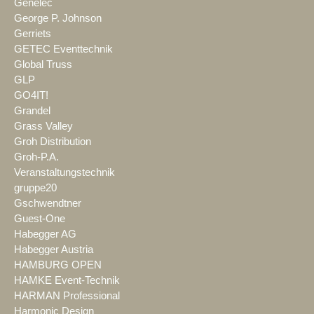
Genelec
George P. Johnson
Gerriets
GETEC Eventtechnik
Global Truss
GLP
GO4IT!
Grandel
Grass Valley
Groh Distribution
Groh-P.A.
Veranstaltungstechnik
gruppe20
Gschwendtner
Guest-One
Habegger AG
Habegger Austria
HAMBURG OPEN
HAMKE Event-Technik
HARMAN Professional
Harmonic Design