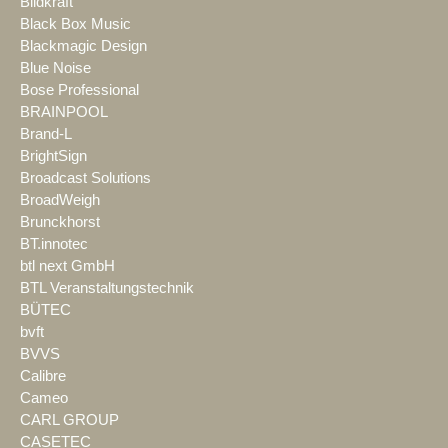
Bildkraft
Black Box Music
Blackmagic Design
Blue Noise
Bose Professional
BRAINPOOL
Brand-L
BrightSign
Broadcast Solutions
BroadWeigh
Brunckhorst
BT.innotec
btl next GmbH
BTL Veranstaltungstechnik
BÜTEC
bvft
BVVS
Calibre
Cameo
CARL GROUP
CASETEC