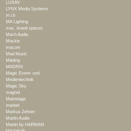
LUXAV
LYNX Media Systems
m.i.b
MA Lighting
mac. brand spaces
Mach Audio
Mackie
macom
Mad Music
Mäding
MADRIX
Magic Event- und
Medientechnik
Magic Sky
magnid
Mainstage
marbet
Markus Zehner
Martin Audio
Martin by HARMAN
MAXHUB