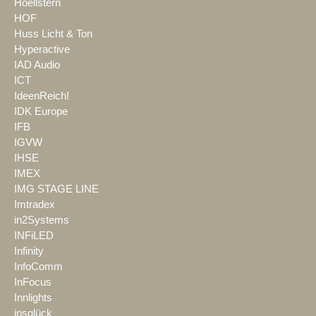
Hoellstern
HOF
Huss Licht & Ton
Hyperactive
IAD Audio
ICT
IdeenReich!
IDK Europe
IFB
IGVW
IHSE
IMEX
IMG STAGE LINE
Imtradex
in2Systems
INFiLED
Infinity
InfoComm
InFocus
Innlights
insglück