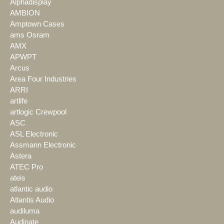
Alphadisplay
AMBION
Amptown Cases
ams Osram
AMX
APWPT
Arcus
Area Four Industries
ARRI
artlife
artlogic Crewpool
ASC
ASL Electronic
Assmann Electronic
Astera
ATEC Pro
ateis
atlantic audio
Atlantis Audio
audiluma
Audinate