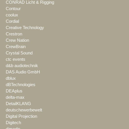
CONRAD Licht & Rigging
Contour
coolux
Cordial
Creative Technology
Crestron
Crew Nation
CrewBrain
Crystal Sound
ctc events
d&b audiotechnik
DAS Audio GmbH
dblux
dBTechnologies
DEAplus
delta-max
DetailKLANG
deutschewerbewelt
Digital Projection
Digitech
dimedis