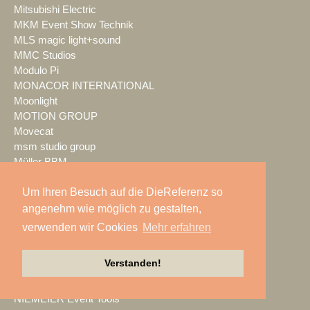
Mitsubishi Electric
MKM Event Show Technik
MLS magic light+sound
MMC Studios
Modulo Pi
MONACOR INTERNATIONAL
Moonlight
MOTION GROUP
Movecat
msm studio group
Müller BBM
music & light design
Um Ihren Besuch auf die DieReferenz so
MUTEC
NEC Display Solutions
angenehm wie möglich zu gestalten,
NEEC Audio
verwenden wir Cookies
Mehr erfahren
Neumann&Müller
Neumann.Berlin
Verstanden!
Nexo
NicLen
NIEMEIER Event Tools