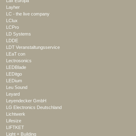
Lax Europa
Layher
LC - the live company
LClux
LCPro
LD Systems
LDDE
LDT Veranstaltungsservice
LEaT con
Lectrosonics
LEDBlade
LEDitgo
LEDium
Leu Sound
Leyard
Leyendecker GmbH
LG Electronics Deutschland
Lichtwerk
Lifesize
LIFTKET
Light + Building