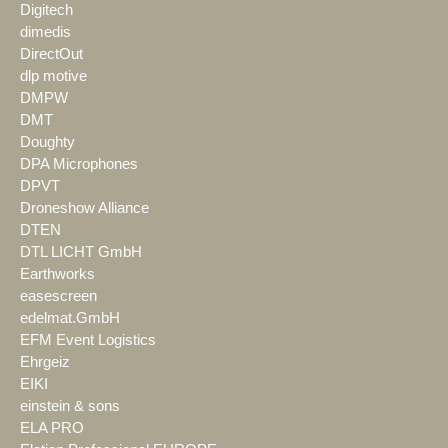
Digitech
dimedis
DirectOut
dlp motive
DMPW
DMT
Doughty
DPA Microphones
DPVT
Droneshow Alliance
DTEN
DTL LICHT GmbH
Earthworks
easescreen
edelmat.GmbH
EFM Event Logistics
Ehrgeiz
EIKI
einstein & sons
ELA PRO