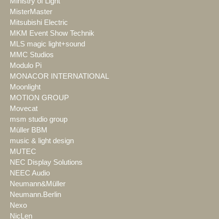
Ministry of Light
MisterMaster
Mitsubishi Electric
MKM Event Show Technik
MLS magic light+sound
MMC Studios
Modulo Pi
MONACOR INTERNATIONAL
Moonlight
MOTION GROUP
Movecat
msm studio group
Müller BBM
music & light design
MUTEC
NEC Display Solutions
NEEC Audio
Neumann&Müller
Neumann.Berlin
Nexo
NicLen