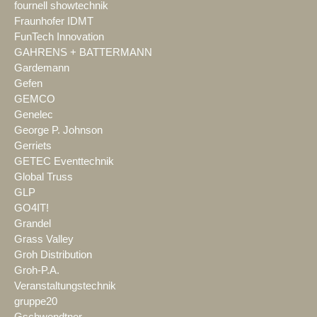
fournell showtechnik
Fraunhofer IDMT
FunTech Innovation
GAHRENS + BATTERMANN
Gardemann
Gefen
GEMCO
Genelec
George P. Johnson
Gerriets
GETEC Eventtechnik
Global Truss
GLP
GO4IT!
Grandel
Grass Valley
Groh Distribution
Groh-P.A.
Veranstaltungstechnik
gruppe20
Gschwendtner