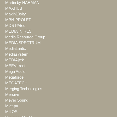
Martin by HARMAN
MAXHUB
Maxin10sity
MBN-PROLED
MDS PAtec
MEDIA IN RES
Media Resource Group
MEDIA SPECTRUM
MediaLantic
Mediasystem
MEDIA|tek
MEEVI-rent
Mega Audio
Megaforce
MEGATECH
Merging Technologies
Mersive
Meyer Sound
Miet-pa
MILOS