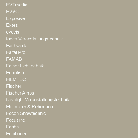
EVTmedia
EVVC
Exposive
Extes
eyevis
faces Veranstaltungstechnik
Fachwerk
Faital Pro
FAMAB
Feiner Lichttechnik
Ferrofish
FILMTEC
Fischer
Fischer Amps
flashlight Veranstaltungstechnik
Flottmeier & Rehrmann
Focon Showtechnic
Focusrite
Fohhn
Fotoboden