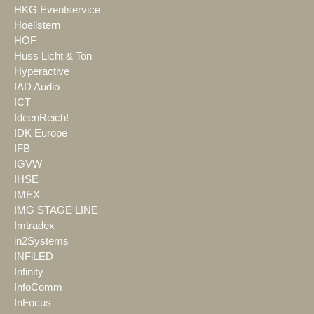
HKG Eventservice
Hoellstern
HOF
Huss Licht & Ton
Hyperactive
IAD Audio
ICT
IdeenReich!
IDK Europe
IFB
IGVW
IHSE
IMEX
IMG STAGE LINE
Imtradex
in2Systems
INFiLED
Infinity
InfoComm
InFocus