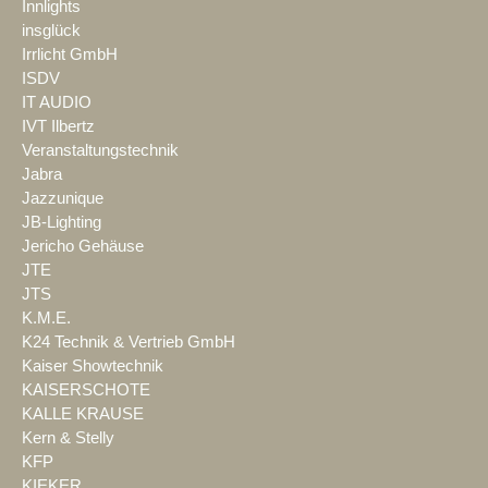
Innlights
insglück
Irrlicht GmbH
ISDV
IT AUDIO
IVT Ilbertz
Veranstaltungstechnik
Jabra
Jazzunique
JB-Lighting
Jericho Gehäuse
JTE
JTS
K.M.E.
K24 Technik & Vertrieb GmbH
Kaiser Showtechnik
KAISERSCHOTE
KALLE KRAUSE
Kern & Stelly
KFP
KIEKER