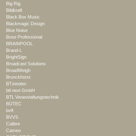
Big Rig
Bildkraft
Black Box Music
Blackmagic Design
Blue Noise
Bose Professional
BRAINPOOL
Brand-L
BrightSign
Broadcast Solutions
BroadWeigh
Brunckhorst
BT.innotec
btl next GmbH
BTL Veranstaltungstechnik
BÜTEC
bvft
BVVS
Calibre
Cameo