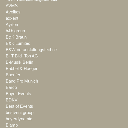
AVMS
Avolites
axxent
Ayrton
b&b group
B&K Braun
B&K Lumitec
B&W Veranstaltungstechnik
B+T Bild+Ton AG
B-Musik Berlin
Babbel & Haeger
Baenfer
Band Pro Munich
Barco
Bayer Events
BDKV
Best of Events
bestvent group
beyerdynamic
Biamp