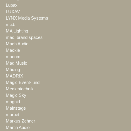
Lupax
LUXAV
LYNX Media Systems
m.i.b
MA Lighting
mac. brand spaces
Mach Audio
Mackie
macom
Mad Music
Mäding
MADRIX
Magic Event- und
Medientechnik
Magic Sky
magnid
Mainstage
marbet
Markus Zehner
Martin Audio