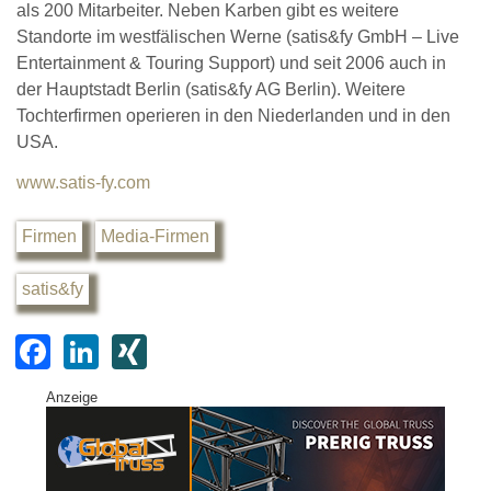
als 200 Mitarbeiter. Neben Karben gibt es weitere
Standorte im westfälischen Werne (satis&fy GmbH – Live
Entertainment & Touring Support) und seit 2006 auch in
der Hauptstadt Berlin (satis&fy AG Berlin). Weitere
Tochterfirmen operieren in den Niederlanden und in den
USA.
www.satis-fy.com
Firmen
Media-Firmen
satis&fy
F
Li
XI
a
n
N
Anzeige
c
k
G
e
e
b
dI