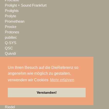
Prolight + Sound Frankfurt
Prolights
Prolyte
Promethean
Proske
Protones
publitec
Q-SYS
QSC
Quividi
Qvest
Rain Age
Um Ihren Besuch auf die DieReferenz so
Rauschenberger Catering
angenehm wie möglich zu gestalten,
RCF
verwenden wir Cookies
Mehr erfahren
RENT EVENT TEC
rent4event
RentalNet
Verstanden!
Reprofil
rgb
Riedel