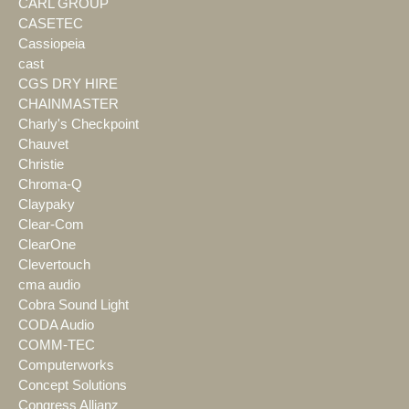
CARL GROUP
CASETEC
Cassiopeia
cast
CGS DRY HIRE
CHAINMASTER
Charly's Checkpoint
Chauvet
Christie
Chroma-Q
Claypaky
Clear-Com
ClearOne
Clevertouch
cma audio
Cobra Sound Light
CODA Audio
COMM-TEC
Computerworks
Concept Solutions
Congress Allianz