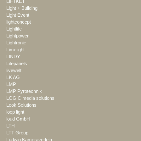
LIFTKET
Light + Building
Light Event
lightconcept
Lightlife
Lightpower
Lightronic
Limelight
LINDY
Litepanels
livewelt
LK AG
LMP
LMP Pyrotechnik
LOGIC media solutions
Look Solutions
loop light
loud GmbH
LTH
LTT Group
Ludwig Kameraverleih