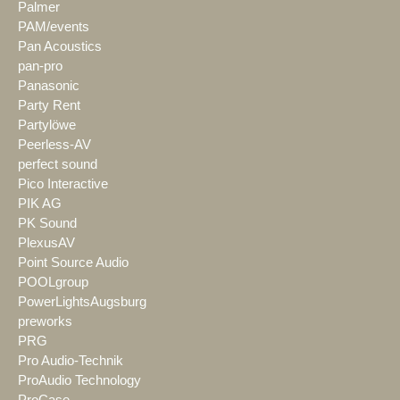
Palmer
PAM/events
Pan Acoustics
pan-pro
Panasonic
Party Rent
Partylöwe
Peerless-AV
perfect sound
Pico Interactive
PIK AG
PK Sound
PlexusAV
Point Source Audio
POOLgroup
PowerLightsAugsburg
preworks
PRG
Pro Audio-Technik
ProAudio Technology
ProCase