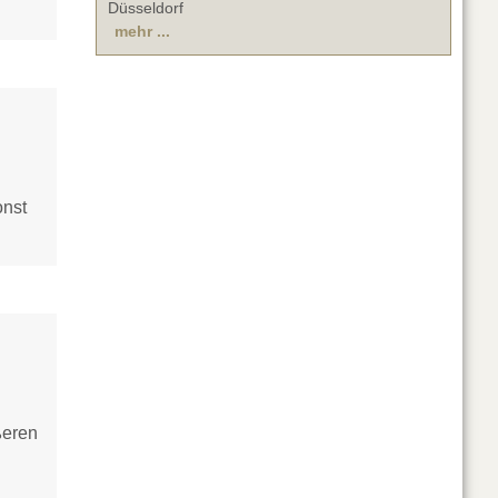
Düsseldorf
mehr ...
onst
ßeren