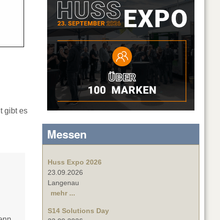
 gibt es
Messen
Huss Expo 2026
23.09.2026
Langenau
mehr ...
S14 Solutions Day
denn