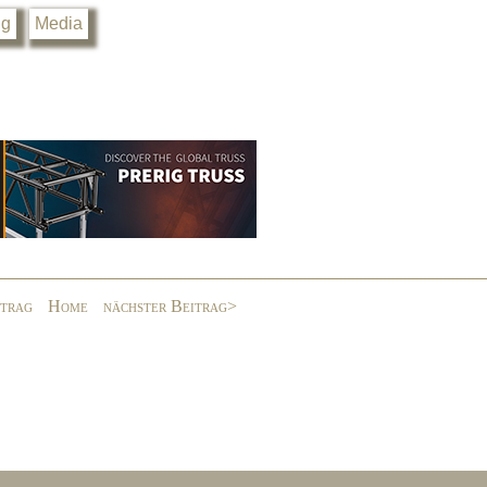
ng
Media
itrag
Home
nächster Beitrag>