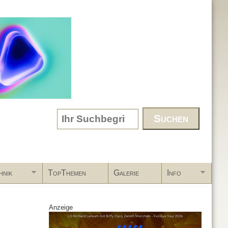
Search form
hnik
TopThemen
Galerie
Info
Anzeige