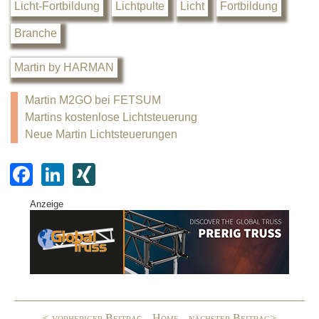
Licht-Fortbildung
Lichtpulte
Licht
Fortbildung
Branche
Martin by HARMAN
Martin M2GO bei FETSUM
Martins kostenlose Lichtsteuerung
Neue Martin Lichtsteuerungen
F
Li
XI
a
n
N
Anzeige
c
k
G
e
e
b
dI
o
n
o
< vorheriger Beitrag
Home
nächster Beitrag>