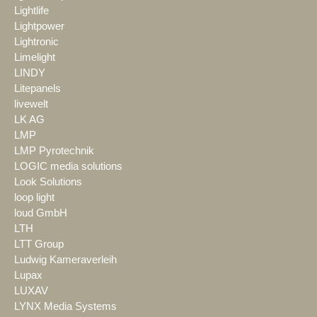
Lightlife
Lightpower
Lightronic
Limelight
LINDY
Litepanels
livewelt
LK AG
LMP
LMP Pyrotechnik
LOGIC media solutions
Look Solutions
loop light
loud GmbH
LTH
LTT Group
Ludwig Kameraverleih
Lupax
LUXAV
LYNX Media Systems