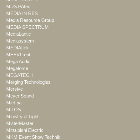
MDS PAtec
MEDIA IN RES
Media Resource Group
MEDIA SPECTRUM
MediaLantic
Mediasystem
MEDIA|tek
MEEVI-rent
Mega Audio
Megaforce
MEGATECH
Merging Technologies
Mersive
Meyer Sound
Miet-pa
MILOS
Ministry of Light
MisterMaster
Mitsubishi Electric
MKM Event Show Technik