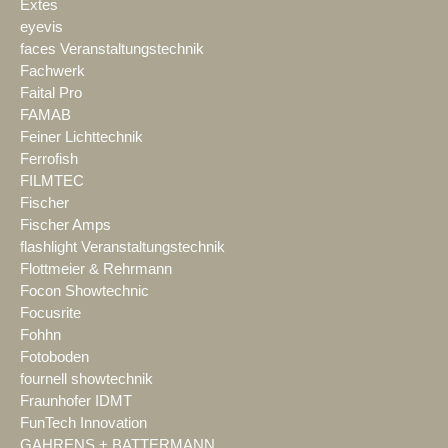
Extes
eyevis
faces Veranstaltungstechnik
Fachwerk
Faital Pro
FAMAB
Feiner Lichttechnik
Ferrofish
FILMTEC
Fischer
Fischer Amps
flashlight Veranstaltungstechnik
Flottmeier & Rehrmann
Focon Showtechnic
Focusrite
Fohhn
Fotoboden
fournell showtechnik
Fraunhofer IDMT
FunTech Innovation
GAHRENS + BATTERMANN