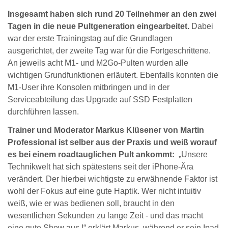
Insgesamt haben sich rund 20 Teilnehmer an den zwei
Tagen in die neue Pultgeneration eingearbeitet.
Dabei
war der erste Trainingstag auf die Grundlagen
ausgerichtet, der zweite Tag war für die Fortgeschrittene.
An jeweils acht M1- und M2Go-Pulten wurden alle
wichtigen Grundfunktionen erläutert. Ebenfalls konnten die
M1-User ihre Konsolen mitbringen und in der
Serviceabteilung das Upgrade auf SSD Festplatten
durchführen lassen.
Trainer und Moderator Markus Klüsener von Martin
Professional ist selber aus der Praxis und weiß worauf
es bei einem roadtauglichen Pult ankommt:
„Unsere
Technikwelt hat sich spätestens seit der iPhone-Ära
verändert. Der hierbei wichtigste zu erwähnende Faktor ist
wohl der Fokus auf eine gute Haptik. Wer nicht intuitiv
weiß, wie er was bedienen soll, braucht in den
wesentlichen Sekunden zu lange Zeit - und das macht
eine gute Show aus !“ erklärt Markus, während er sein Ipad