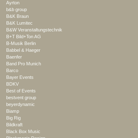
Ayrton
b&b group
B&K Braun
B&K Lumitec
B&W Veranstaltungstechnik
B+T Bild+Ton AG
B-Musik Berlin
Babbel & Haeger
Baenfer
Band Pro Munich
Barco
Bayer Events
BDKV
Best of Events
bestvent group
beyerdynamic
Biamp
Big Rig
Bildkraft
Black Box Music