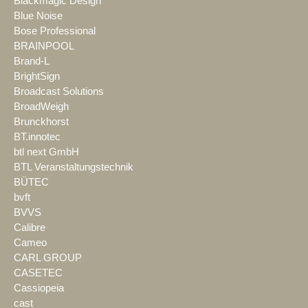
Blackmagic Design
Blue Noise
Bose Professional
BRAINPOOL
Brand-L
BrightSign
Broadcast Solutions
BroadWeigh
Brunckhorst
BT.innotec
btl next GmbH
BTL Veranstaltungstechnik
BÜTEC
bvft
BVVS
Calibre
Cameo
CARL GROUP
CASETEC
Cassiopeia
cast