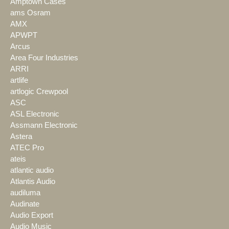
Amptown Cases
ams Osram
AMX
APWPT
Arcus
Area Four Industries
ARRI
artlife
artlogic Crewpool
ASC
ASL Electronic
Assmann Electronic
Astera
ATEC Pro
ateis
atlantic audio
Atlantis Audio
audiluma
Audinate
Audio Export
Audio Music