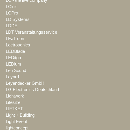
LC - the live company
LClux
LCPro
LD Systems
LDDE
LDT Veranstaltungsservice
LEaT con
Lectrosonics
LEDBlade
LEDitgo
LEDium
Leu Sound
Leyard
Leyendecker GmbH
LG Electronics Deutschland
Lichtwerk
Lifesize
LIFTKET
Light + Building
Light Event
lightconcept