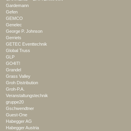
Gardemann
Gefen
GEMCO
Genelec
George P. Johnson
Gerriets
GETEC Eventtechnik
Global Truss
GLP
GO4IT!
Grandel
Grass Valley
Groh Distribution
Groh-P.A.
Veranstaltungstechnik
gruppe20
Gschwendtner
Guest-One
Habegger AG
Habegger Austria