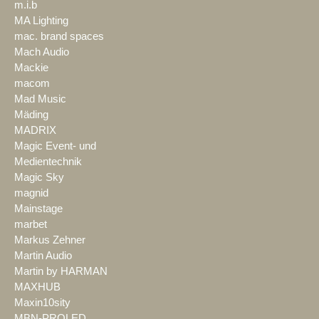
m.i.b
MA Lighting
mac. brand spaces
Mach Audio
Mackie
macom
Mad Music
Mäding
MADRIX
Magic Event- und
Medientechnik
Magic Sky
magnid
Mainstage
marbet
Markus Zehner
Martin Audio
Martin by HARMAN
MAXHUB
Maxin10sity
MBN-PROLED