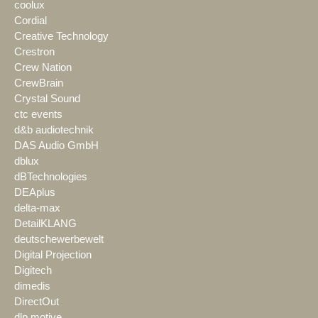
coolux
Cordial
Creative Technology
Crestron
Crew Nation
CrewBrain
Crystal Sound
ctc events
d&b audiotechnik
DAS Audio GmbH
dblux
dBTechnologies
DEAplus
delta-max
DetailKLANG
deutschewerbewelt
Digital Projection
Digitech
dimedis
DirectOut
dlp motive