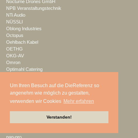
Nocturne Drones GmbH
NPB Veranstaltungstechnik
NTi Audio
NÜSSLI
Oblong Industries
Octopus
Oehlbach Kabel
OETHG
OKG-AV
Omron
Optimahl Catering
Optocore
ORANGE PRODUCTION DG
Um Ihren Besuch auf die DieReferenz so
OS-VT
angenehm wie möglich zu gestalten,
Otto Events
verwenden wir Cookies
Mehr erfahren
P2 Veranstaltungstechnik
PA-Line
Palmer
Verstanden!
PAM/events
Pan Acoustics
pan-pro