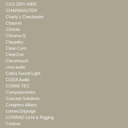
CGS DRY HIRE
CHAINMASTER
Charly's Checkpoint
Chauvet
Christie
Chroma-Q
Claypaky
Clear-Com
ClearOne
Clevertouch
cma audio
Cobra Sound Light
CODA Audio
COMM-TEC
Computerworks
Concept Solutions
Congress Allianz
connectSignage
CONRAD Licht & Rigging
Contour