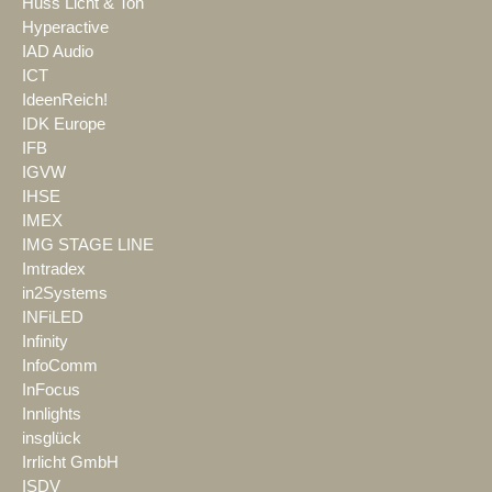
Huss Licht & Ton
Hyperactive
IAD Audio
ICT
IdeenReich!
IDK Europe
IFB
IGVW
IHSE
IMEX
IMG STAGE LINE
Imtradex
in2Systems
INFiLED
Infinity
InfoComm
InFocus
Innlights
insglück
Irrlicht GmbH
ISDV