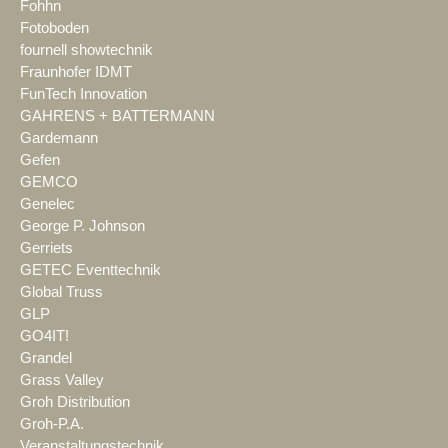
Fohhn
Fotoboden
fournell showtechnik
Fraunhofer IDMT
FunTech Innovation
GAHRENS + BATTERMANN
Gardemann
Gefen
GEMCO
Genelec
George P. Johnson
Gerriets
GETEC Eventtechnik
Global Truss
GLP
GO4IT!
Grandel
Grass Valley
Groh Distribution
Groh-P.A.
Veranstaltungstechnik