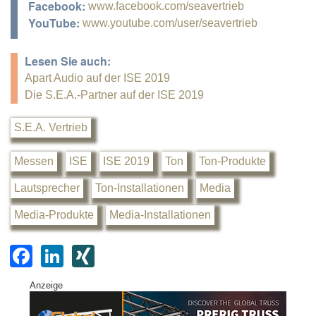
Facebook:
www.facebook.com/seavertrieb
YouTube:
www.youtube.com/user/seavertrieb
Lesen Sie auch:
Apart Audio auf der ISE 2019
Die S.E.A.-Partner auf der ISE 2019
S.E.A. Vertrieb
Messen
ISE
ISE 2019
Ton
Ton-Produkte
Lautsprecher
Ton-Installationen
Media
Media-Produkte
Media-Installationen
F
Li
XI
a
n
N
Anzeige
c
k
G