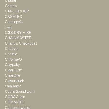
Calibre
Cameo
CARL GROUP
CASETEC
Cassiopeia
cast
CGS DRY HIRE
CHAINMASTER
Charly's Checkpoint
Chauvet
Christie
Chroma-Q
Claypaky
Clear-Com
ClearOne
Clevertouch
cma audio
Cobra Sound Light
CODA Audio
COMM-TEC
Computerworks