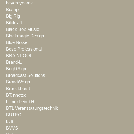
beyerdynamic
Biamp
Big Rig
Bildkraft
Black Box Music
Blackmagic Design
Blue Noise
Bose Professional
BRAINPOOL
Brand-L
BrightSign
Broadcast Solutions
BroadWeigh
Brunckhorst
BT.innotec
btl next GmbH
BTL Veranstaltungstechnik
BÜTEC
bvft
BVVS