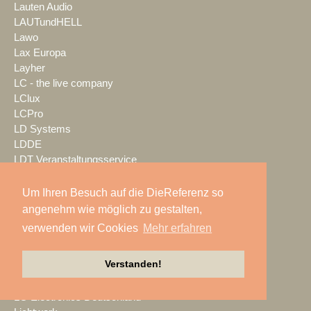
Lauten Audio
LAUTundHELL
Lawo
Lax Europa
Layher
LC - the live company
LClux
LCPro
LD Systems
LDDE
LDT Veranstaltungsservice
LEaT con
Lectrosonics
Um Ihren Besuch auf die DieReferenz so
LEDBlade
angenehm wie möglich zu gestalten,
LEDitgo
verwenden wir Cookies
Mehr erfahren
LEDium
Leu Sound
Verstanden!
Leyard
Leyendecker GmbH
LG Electronics Deutschland