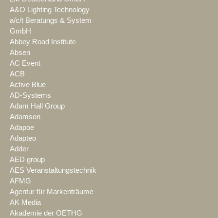
A&O Lighting Technology
a/c/t Beratungs & System
GmbH
Abbey Road Institute
Absen
AC Event
ACB
Active Blue
AD-Systems
Adam Hall Group
Adamson
Adapoe
Adapteo
Adder
AED group
AES Veranstaltungstechnik
AFMG
Agentur für Markenträume
AK Media
Akademie der OETHG