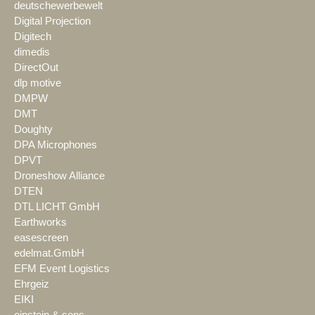
deutschewerbewelt
Digital Projection
Digitech
dimedis
DirectOut
dlp motive
DMPW
DMT
Doughty
DPA Microphones
DPVT
Droneshow Alliance
DTEN
DTL LICHT GmbH
Earthworks
easescreen
edelmat.GmbH
EFM Event Logistics
Ehrgeiz
EIKI
einstein & sons