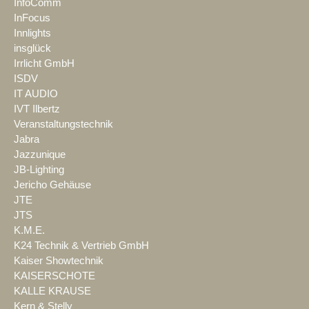
InfoComm
InFocus
Innlights
insglück
Irrlicht GmbH
ISDV
IT AUDIO
IVT Ilbertz
Veranstaltungstechnik
Jabra
Jazzunique
JB-Lighting
Jericho Gehäuse
JTE
JTS
K.M.E.
K24 Technik & Vertrieb GmbH
Kaiser Showtechnik
KAISERSCHOTE
KALLE KRAUSE
Kern & Stelly