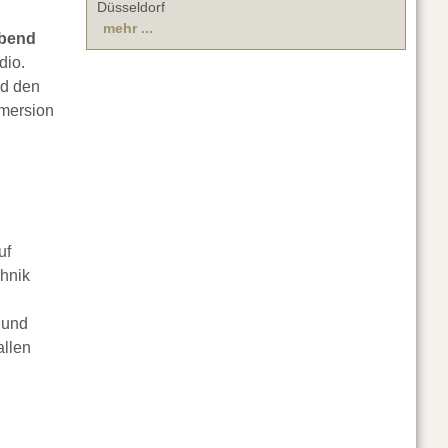
Düsseldorf
mehr ...
ubend
dio.
nd den
mmersion
uf
chnik
 und
allen