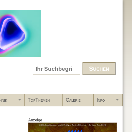
Search form
hnik
TopThemen
Galerie
Info
Anzeige