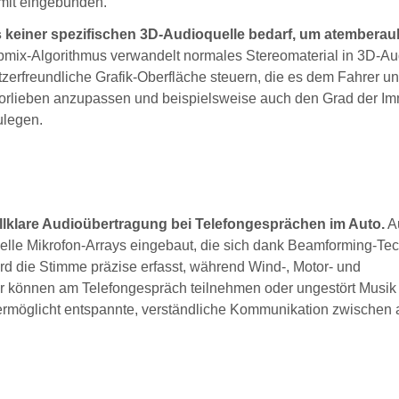
mit eingebunden.
 keiner spezifischen 3D-Audioquelle bedarf, um atembera
mix-Algorithmus verwandelt normales Stereomaterial in 3D-Au
zerfreundliche Grafik-Oberfläche steuern, die es dem Fahrer u
 Vorlieben anzupassen und beispielsweise auch den Grad der I
ulegen.
klare Audioübertragung bei Telefongesprächen im Auto.
A
elle Mikrofon-Arrays eingebaut, die sich dank Beamforming-Te
rd die Stimme präzise erfasst, während Wind-, Motor- und
r können am Telefongespräch teilnehmen oder ungestört Musik
 ermöglicht entspannte, verständliche Kommunikation zwischen 