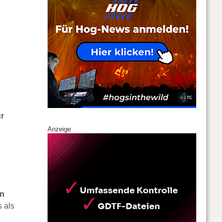
r
Anzeige
in
 als