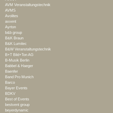
AVM Veranstaltungstechnik
AVMS
Avolites
axxent
Ayrton
b&b group
B&K Braun
B&K Lumitec
B&W Veranstaltungstechnik
B+T Bild+Ton AG
B-Musik Berlin
Babbel & Haeger
Baenfer
Band Pro Munich
Barco
Bayer Events
BDKV
Best of Events
bestvent group
beyerdynamic