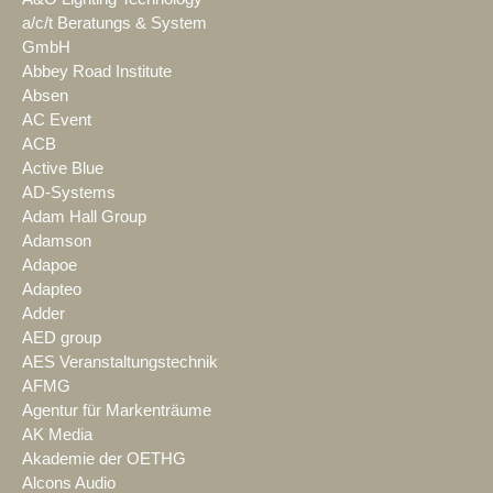
a/c/t Beratungs & System
GmbH
Abbey Road Institute
Absen
AC Event
ACB
Active Blue
AD-Systems
Adam Hall Group
Adamson
Adapoe
Adapteo
Adder
AED group
AES Veranstaltungstechnik
AFMG
Agentur für Markenträume
AK Media
Akademie der OETHG
Alcons Audio