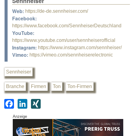
Sennheiser
Web:
https://de-de.sennheiser.com/
Facebook:
https://www.facebook.com/SennheiserDeutschland
YouTube:
https://www.youtube.com/user/sennheiserofficial
Instagram:
https://www.instagram.com/sennheiser/
Vimeo:
https://vimeo.com/sennheiserelectronic
Sennheiser
Branche
Firmen
Ton
Ton-Firmen
F
Li
XI
a
n
N
Anzeige
c
k
G
e
e