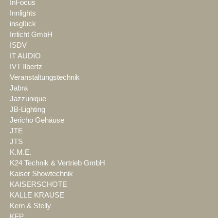
InFocus
Innlights
insglück
Irrlicht GmbH
ISDV
IT AUDIO
IVT Ilbertz
Veranstaltungstechnik
Jabra
Jazzunique
JB-Lighting
Jericho Gehäuse
JTE
JTS
K.M.E.
K24 Technik & Vertrieb GmbH
Kaiser Showtechnik
KAISERSCHOTE
KALLE KRAUSE
Kern & Stelly
KFP