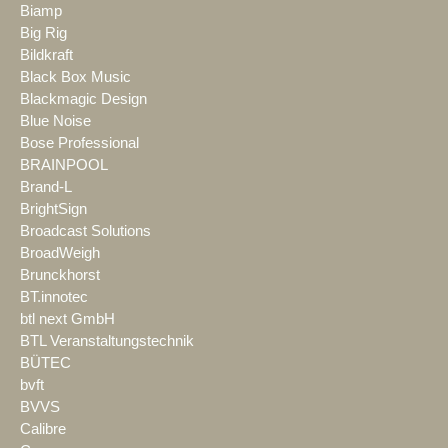
Biamp
Big Rig
Bildkraft
Black Box Music
Blackmagic Design
Blue Noise
Bose Professional
BRAINPOOL
Brand-L
BrightSign
Broadcast Solutions
BroadWeigh
Brunckhorst
BT.innotec
btl next GmbH
BTL Veranstaltungstechnik
BÜTEC
bvft
BVVS
Calibre