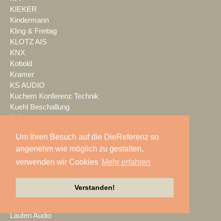
KIEKER
Kindermann
Kling & Freitag
KLOTZ AIS
KNX
Kobold
Kramer
KS AUDIO
Kuchem Konferenz Technik
Kuehl Beschallung
Kultour
Kwick Lights
Um Ihren Besuch auf die DieReferenz so
L-Acoustics
angenehm wie möglich zu gestalten,
Laauser & Vohl
Lambda Labs
verwenden wir Cookies
Mehr erfahren
LANG
LANG ACADEMY
Verstanden!
Laser Imagineering
Laserworld
Lauten Audio