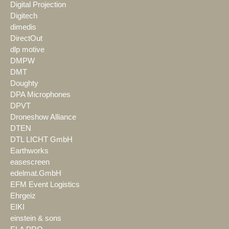
Digital Projection
Digitech
dimedis
DirectOut
dlp motive
DMPW
DMT
Doughty
DPA Microphones
DPVT
Droneshow Alliance
DTEN
DTL LICHT GmbH
Earthworks
easescreen
edelmat.GmbH
EFM Event Logistics
Ehrgeiz
EIKI
einstein & sons