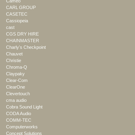
Cameo
CARL GROUP
CASETEC
Cassiopeia
cast
CGS DRY HIRE
CHAINMASTER
Charly's Checkpoint
Chauvet
Christie
Chroma-Q
Claypaky
Clear-Com
ClearOne
Clevertouch
cma audio
Cobra Sound Light
CODA Audio
COMM-TEC
Computerworks
Concept Solutions