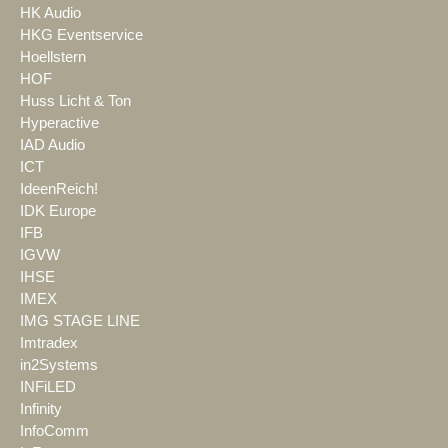
HK Audio
HKG Eventservice
Hoellstern
HOF
Huss Licht & Ton
Hyperactive
IAD Audio
ICT
IdeenReich!
IDK Europe
IFB
IGVW
IHSE
IMEX
IMG STAGE LINE
Imtradex
in2Systems
INFiLED
Infinity
InfoComm