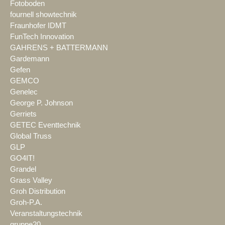
Fotoboden
fournell showtechnik
Fraunhofer IDMT
FunTech Innovation
GAHRENS + BATTERMANN
Gardemann
Gefen
GEMCO
Genelec
George P. Johnson
Gerriets
GETEC Eventtechnik
Global Truss
GLP
GO4IT!
Grandel
Grass Valley
Groh Distribution
Groh-P.A.
Veranstaltungstechnik
gruppe20