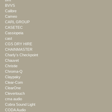
bvft
BVVS
Calibre
Cameo
CARL GROUP
CASETEC
Cassiopeia
cast
CGS DRY HIRE
CHAINMASTER
Charly's Checkpoint
Chauvet
Christie
Chroma-Q
Claypaky
Clear-Com
ClearOne
Clevertouch
cma audio
Cobra Sound Light
CODA Audio