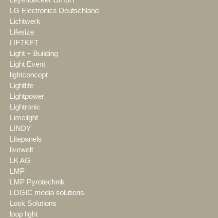
Leyendecker GmbH
LG Electronics Deutschland
Lichtwerk
Lifesize
LIFTKET
Light + Building
Light Event
lightconcept
Lightlife
Lightpower
Lightronic
Limelight
LINDY
Litepanels
livewelt
LK AG
LMP
LMP Pyrotechnik
LOGIC media solutions
Look Solutions
loop light