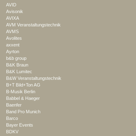
AVID
Avisonik
AVIXA
AVM Veranstaltungstechnik
AVMS
Avolites
axxent
Ayrton
b&b group
B&K Braun
B&K Lumitec
B&W Veranstaltungstechnik
B+T Bild+Ton AG
B-Musik Berlin
Babbel & Haeger
Baenfer
Band Pro Munich
Barco
Bayer Events
BDKV