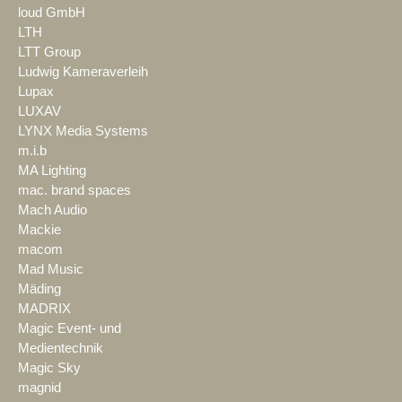
loud GmbH
LTH
LTT Group
Ludwig Kameraverleih
Lupax
LUXAV
LYNX Media Systems
m.i.b
MA Lighting
mac. brand spaces
Mach Audio
Mackie
macom
Mad Music
Mäding
MADRIX
Magic Event- und
Medientechnik
Magic Sky
magnid