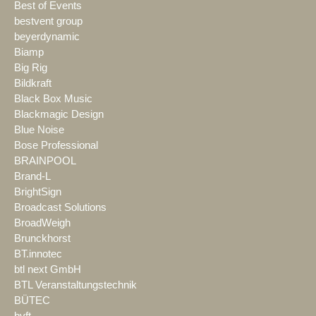
Best of Events
bestvent group
beyerdynamic
Biamp
Big Rig
Bildkraft
Black Box Music
Blackmagic Design
Blue Noise
Bose Professional
BRAINPOOL
Brand-L
BrightSign
Broadcast Solutions
BroadWeigh
Brunckhorst
BT.innotec
btl next GmbH
BTL Veranstaltungstechnik
BÜTEC