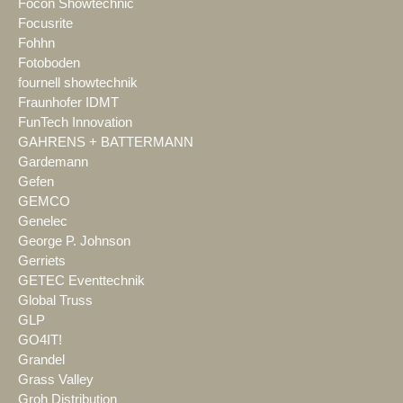
Focon Showtechnic
Focusrite
Fohhn
Fotoboden
fournell showtechnik
Fraunhofer IDMT
FunTech Innovation
GAHRENS + BATTERMANN
Gardemann
Gefen
GEMCO
Genelec
George P. Johnson
Gerriets
GETEC Eventtechnik
Global Truss
GLP
GO4IT!
Grandel
Grass Valley
Groh Distribution