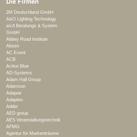
Die Firmen
2M Deutschland GmbH
A&O Lighting Technology
a/c/t Beratungs & System
GmbH
Abbey Road Institute
Absen
AC Event
ACB
Active Blue
AD-Systems
Adam Hall Group
Adamson
Adapoe
Adapteo
Adder
AED group
AES Veranstaltungstechnik
AFMG
Agentur für Markenträume