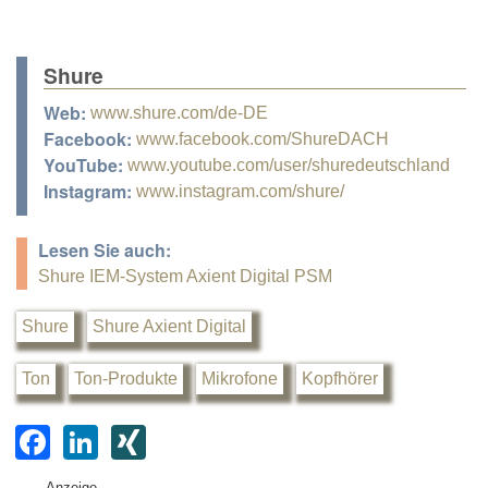
Shure
Web:
www.shure.com/de-DE
Facebook:
www.facebook.com/ShureDACH
YouTube:
www.youtube.com/user/shuredeutschland
Instagram:
www.instagram.com/shure/
Lesen Sie auch:
Shure IEM-System Axient Digital PSM
Shure
Shure Axient Digital
Ton
Ton-Produkte
Mikrofone
Kopfhörer
F
Li
XI
a
n
N
Anzeige