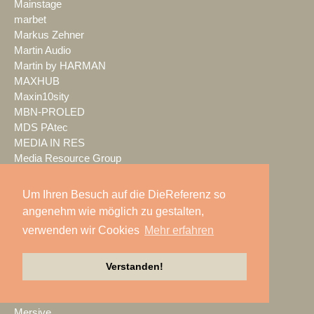
Mainstage
marbet
Markus Zehner
Martin Audio
Martin by HARMAN
MAXHUB
Maxin10sity
MBN-PROLED
MDS PAtec
MEDIA IN RES
Media Resource Group
MEDIA SPECTRUM
MediaLantic
Um Ihren Besuch auf die DieReferenz so
Mediasystem
angenehm wie möglich zu gestalten,
MEDIA|tek
verwenden wir Cookies
Mehr erfahren
MEEVI-rent
Mega Audio
Verstanden!
Megaforce
MEGATECH
Merging Technologies
Mersive