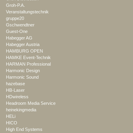
Groh-P.A.
Veranstaltungstechnik
gruppe20
Gschwendtner
Guest-One
Habegger AG
Habegger Austria
HAMBURG OPEN
HAMKE Event-Technik
HARMAN Professional
Harmonic Design
Harmonic Sound
hazebase
HB-Laser
HDwireless
Headroom Media Service
heinekingmedia
HELi
HICO
High End Systems