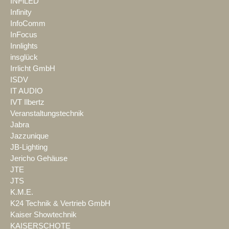
INFiLED
Infinity
InfoComm
InFocus
Innlights
insglück
Irrlicht GmbH
ISDV
IT AUDIO
IVT Ilbertz
Veranstaltungstechnik
Jabra
Jazzunique
JB-Lighting
Jericho Gehäuse
JTE
JTS
K.M.E.
K24 Technik & Vertrieb GmbH
Kaiser Showtechnik
KAISERSCHOTE