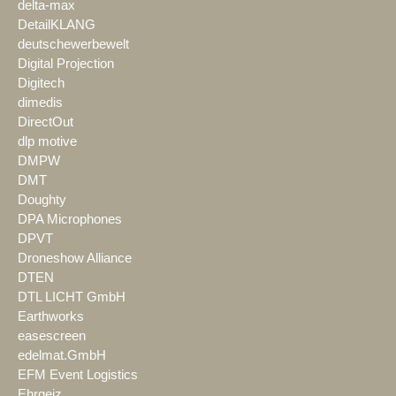
delta-max
DetailKLANG
deutschewerbewelt
Digital Projection
Digitech
dimedis
DirectOut
dlp motive
DMPW
DMT
Doughty
DPA Microphones
DPVT
Droneshow Alliance
DTEN
DTL LICHT GmbH
Earthworks
easescreen
edelmat.GmbH
EFM Event Logistics
Ehrgeiz