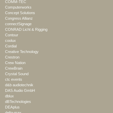
COMM-TEC
Computerworks
Concept Solutions
Congress Allianz
connectSignage
CONRAD Licht & Rigging
Contour
coolux
Cordial
Creative Technology
Crestron
Crew Nation
CrewBrain
Crystal Sound
ctc events
d&b audiotechnik
DAS Audio GmbH
dblux
dBTechnologies
DEAplus
delta-max