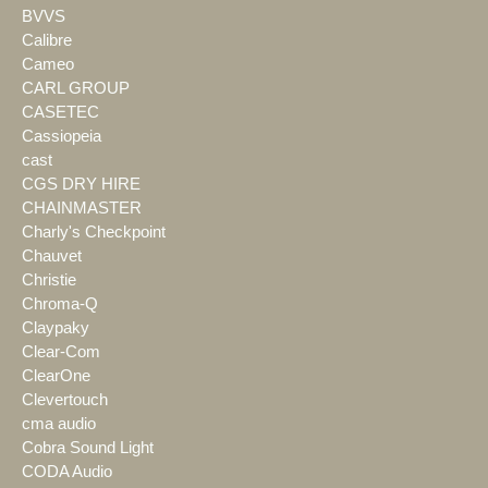
BVVS
Calibre
Cameo
CARL GROUP
CASETEC
Cassiopeia
cast
CGS DRY HIRE
CHAINMASTER
Charly's Checkpoint
Chauvet
Christie
Chroma-Q
Claypaky
Clear-Com
ClearOne
Clevertouch
cma audio
Cobra Sound Light
CODA Audio