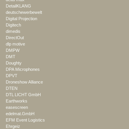
DetailKLANG
deutschewerbewelt
Digital Projection
Digitech
dimedis
DirectOut
dlp motive
DMPW
DMT
Doughty
DPA Microphones
DPVT
Droneshow Alliance
DTEN
DTL LICHT GmbH
Earthworks
easescreen
edelmat.GmbH
EFM Event Logistics
Ehrgeiz