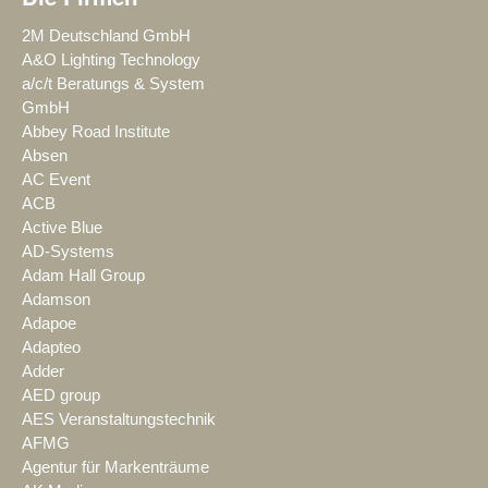
2M Deutschland GmbH
A&O Lighting Technology
a/c/t Beratungs & System
GmbH
Abbey Road Institute
Absen
AC Event
ACB
Active Blue
AD-Systems
Adam Hall Group
Adamson
Adapoe
Adapteo
Adder
AED group
AES Veranstaltungstechnik
AFMG
Agentur für Markenträume