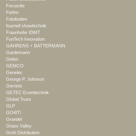
Focusrite
Fohhn
Fotoboden
fournell showtechnik
Fraunhofer IDMT
FunTech Innovation
GAHRENS + BATTERMANN
Gardemann
Gefen
GEMCO
Genelec
George P. Johnson
Gerriets
GETEC Eventtechnik
Global Truss
GLP
GO4IT!
Grandel
Grass Valley
Groh Distribution