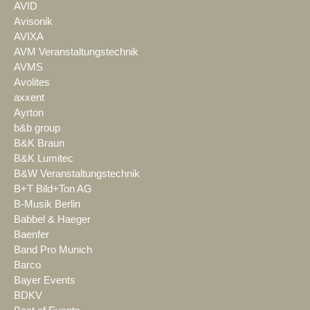
AVID
Avisonik
AVIXA
AVM Veranstaltungstechnik
AVMS
Avolites
axxent
Ayrton
b&b group
B&K Braun
B&K Lumitec
B&W Veranstaltungstechnik
B+T Bild+Ton AG
B-Musik Berlin
Babbel & Haeger
Baenfer
Band Pro Munich
Barco
Bayer Events
BDKV