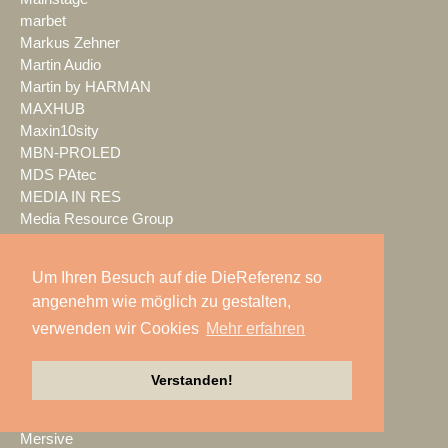
marbet
Markus Zehner
Martin Audio
Martin by HARMAN
MAXHUB
Maxin10sity
MBN-PROLED
MDS PAtec
MEDIA IN RES
Media Resource Group
MEDIA SPECTRUM
MediaLantic
Um Ihren Besuch auf die DieReferenz so
Mediasystem
angenehm wie möglich zu gestalten,
MEDIA|tek
verwenden wir Cookies
Mehr erfahren
MEEVI-rent
Mega Audio
Megaforce
Verstanden!
MEGATECH
Merging Technologies
Mersive