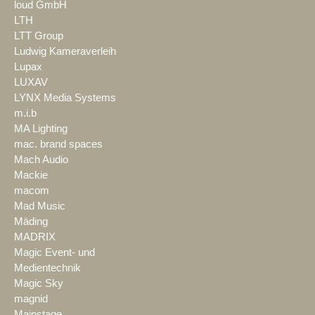
loud GmbH
LTH
LTT Group
Ludwig Kameraverleih
Lupax
LUXAV
LYNX Media Systems
m.i.b
MA Lighting
mac. brand spaces
Mach Audio
Mackie
macom
Mad Music
Mäding
MADRIX
Magic Event- und
Medientechnik
Magic Sky
magnid
Mainstage