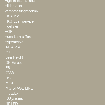
Highlite International
Hildebrandt
Veranstaltungstechnik
HK Audio
HKG Eventservice
Hoellstern
HOF
Huss Licht & Ton
Hyperactive
IAD Audio
ICT
IdeenReich!
IDK Europe
IFB
IGVW
IHSE
IMEX
IMG STAGE LINE
Imtradex
in2Systems
INFiLED