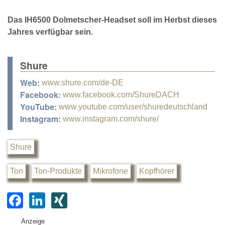
Das IH6500 Dolmetscher-Headset soll im Herbst dieses
Jahres verfügbar sein.
Shure
Web:
www.shure.com/de-DE
Facebook:
www.facebook.com/ShureDACH
YouTube:
www.youtube.com/user/shuredeutschland
Instagram:
www.instagram.com/shure/
Shure
Ton
Ton-Produkte
Mikrofone
Kopfhörer
F
Li
XI
a
n
N
Anzeige