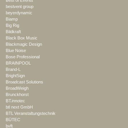
Best of Events
bestvent group
beyerdynamic
Biamp
Big Rig
Bildkraft
Black Box Music
Blackmagic Design
Blue Noise
Bose Professional
BRAINPOOL
Brand-L
BrightSign
Broadcast Solutions
BroadWeigh
Brunckhorst
BT.innotec
btl next GmbH
BTL Veranstaltungstechnik
BÜTEC
bvft