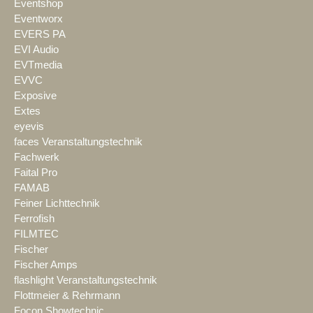
Eventshop
Eventworx
EVERS PA
EVI Audio
EVTmedia
EVVC
Exposive
Extes
eyevis
faces Veranstaltungstechnik
Fachwerk
Faital Pro
FAMAB
Feiner Lichttechnik
Ferrofish
FILMTEC
Fischer
Fischer Amps
flashlight Veranstaltungstechnik
Flottmeier & Rehrmann
Focon Showtechnic