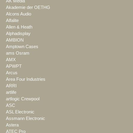
AK Media
Akademie der OETHG
Alcons Audio
Alfalite
Allen & Heath
Alphadisplay
AMBION
Amptown Cases
ams Osram
AMX
APWPT
Arcus
Area Four Industries
ARRI
artlife
artlogic Crewpool
ASC
ASL Electronic
Assmann Electronic
Astera
ATEC Pro