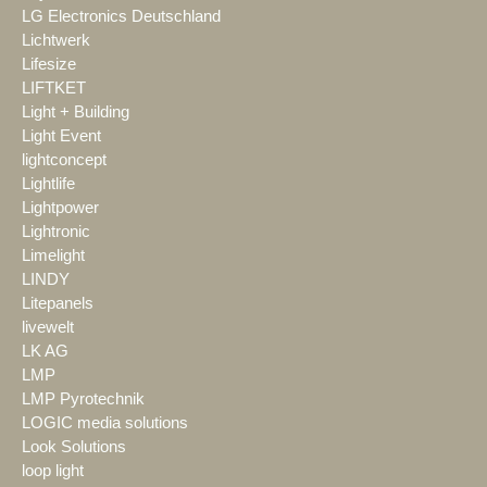
LG Electronics Deutschland
Lichtwerk
Lifesize
LIFTKET
Light + Building
Light Event
lightconcept
Lightlife
Lightpower
Lightronic
Limelight
LINDY
Litepanels
livewelt
LK AG
LMP
LMP Pyrotechnik
LOGIC media solutions
Look Solutions
loop light