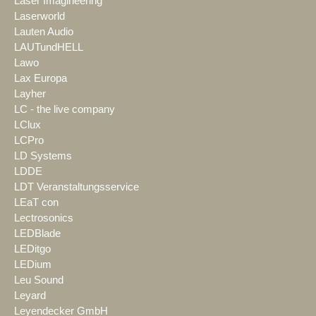
Laser Imagineering
Laserworld
Lauten Audio
LAUTundHELL
Lawo
Lax Europa
Layher
LC - the live company
LClux
LCPro
LD Systems
LDDE
LDT Veranstaltungsservice
LEaT con
Lectrosonics
LEDBlade
LEDitgo
LEDium
Leu Sound
Leyard
Leyendecker GmbH