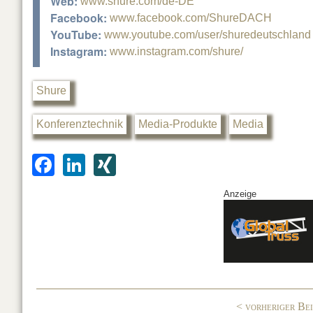
Web:
www.shure.com/de-DE
Facebook:
www.facebook.com/ShureDACH
YouTube:
www.youtube.com/user/shuredeutschland
Instagram:
www.instagram.com/shure/
Shure
Konferenztechnik
Media-Produkte
Media
F
Li
XI
a
n
N
Anzeige
c
k
G
e
e
b
dI
o
n
o
< vorheriger Be