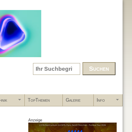
Search form
hnik
TopThemen
Galerie
Info
Anzeige