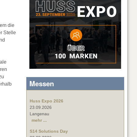
rem die
r Stelle
und
ale
eren
zu
Messen
erhalb
Huss Expo 2026
23.09.2026
Langenau
mehr ...
S14 Solutions Day