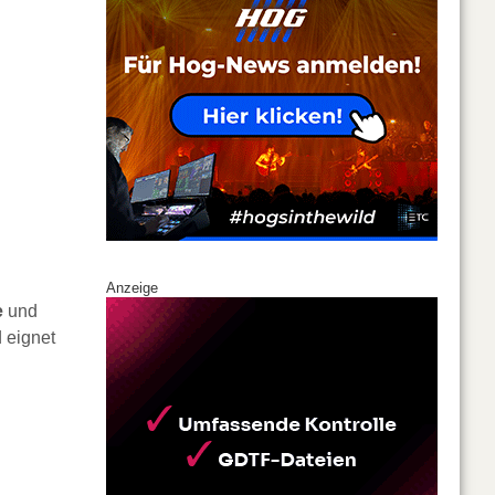
Anzeige
e
und
d eignet