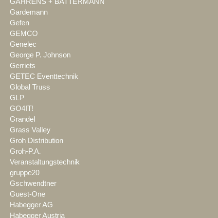
GAHRENS + BATTERMANN
Gardemann
Gefen
GEMCO
Genelec
George P. Johnson
Gerriets
GETEC Eventtechnik
Global Truss
GLP
GO4IT!
Grandel
Grass Valley
Groh Distribution
Groh-P.A.
Veranstaltungstechnik
gruppe20
Gschwendtner
Guest-One
Habegger AG
Habegger Austria