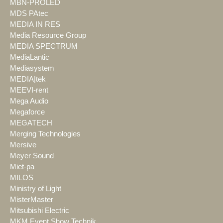
MBN-PROLED
MDS PAtec
MEDIA IN RES
Media Resource Group
MEDIA SPECTRUM
MediaLantic
Mediasystem
MEDIA|tek
MEEVI-rent
Mega Audio
Megaforce
MEGATECH
Merging Technologies
Mersive
Meyer Sound
Miet-pa
MILOS
Ministry of Light
MisterMaster
Mitsubishi Electric
MKM Event Show Technik