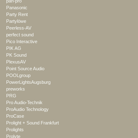
pan-pro
Panasonic
Party Rent
Partylöwe
Peerless-AV
perfect sound
Pico Interactive
PIK AG
PK Sound
PlexusAV
Point Source Audio
POOLgroup
PowerLightsAugsburg
preworks
PRG
Pro Audio-Technik
ProAudio Technology
ProCase
Prolight + Sound Frankfurt
Prolights
Prolyte