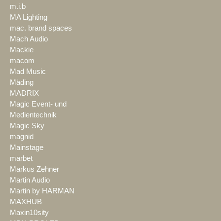
m.i.b
MA Lighting
mac. brand spaces
Mach Audio
Mackie
macom
Mad Music
Mäding
MADRIX
Magic Event- und
Medientechnik
Magic Sky
magnid
Mainstage
marbet
Markus Zehner
Martin Audio
Martin by HARMAN
MAXHUB
Maxin10sity