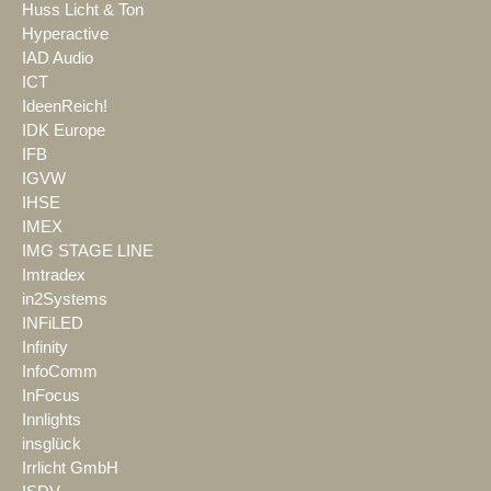
Huss Licht & Ton
Hyperactive
IAD Audio
ICT
IdeenReich!
IDK Europe
IFB
IGVW
IHSE
IMEX
IMG STAGE LINE
Imtradex
in2Systems
INFiLED
Infinity
InfoComm
InFocus
Innlights
insglück
Irrlicht GmbH