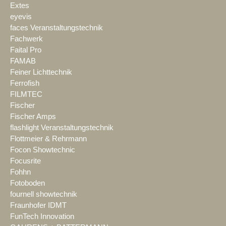
Extes
eyevis
faces Veranstaltungstechnik
Fachwerk
Faital Pro
FAMAB
Feiner Lichttechnik
Ferrofish
FILMTEC
Fischer
Fischer Amps
flashlight Veranstaltungstechnik
Flottmeier & Rehrmann
Focon Showtechnic
Focusrite
Fohhn
Fotoboden
fournell showtechnik
Fraunhofer IDMT
FunTech Innovation