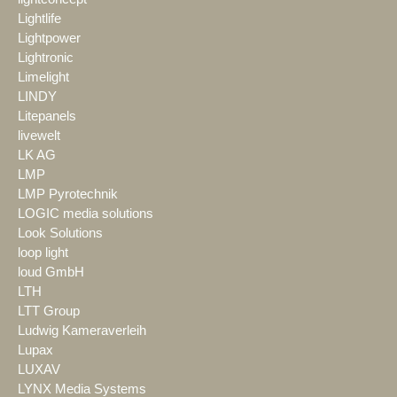
Lightlife
Lightpower
Lightronic
Limelight
LINDY
Litepanels
livewelt
LK AG
LMP
LMP Pyrotechnik
LOGIC media solutions
Look Solutions
loop light
loud GmbH
LTH
LTT Group
Ludwig Kameraverleih
Lupax
LUXAV
LYNX Media Systems