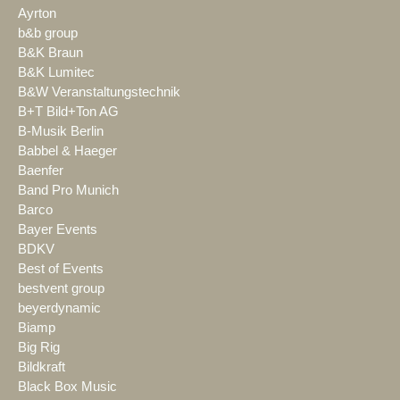
Ayrton
b&b group
B&K Braun
B&K Lumitec
B&W Veranstaltungstechnik
B+T Bild+Ton AG
B-Musik Berlin
Babbel & Haeger
Baenfer
Band Pro Munich
Barco
Bayer Events
BDKV
Best of Events
bestvent group
beyerdynamic
Biamp
Big Rig
Bildkraft
Black Box Music