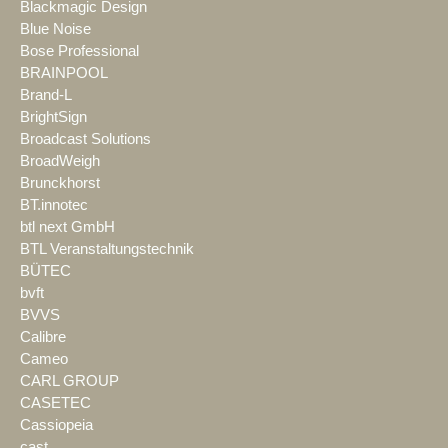
Blackmagic Design
Blue Noise
Bose Professional
BRAINPOOL
Brand-L
BrightSign
Broadcast Solutions
BroadWeigh
Brunckhorst
BT.innotec
btl next GmbH
BTL Veranstaltungstechnik
BÜTEC
bvft
BVVS
Calibre
Cameo
CARL GROUP
CASETEC
Cassiopeia
cast