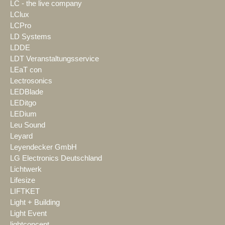
LC - the live company
LClux
LCPro
LD Systems
LDDE
LDT Veranstaltungsservice
LEaT con
Lectrosonics
LEDBlade
LEDitgo
LEDium
Leu Sound
Leyard
Leyendecker GmbH
LG Electronics Deutschland
Lichtwerk
Lifesize
LIFTKET
Light + Building
Light Event
lightconcept