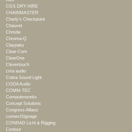
CGS DRY HIRE
CHAINMASTER
Charly's Checkpoint
Chauvet
Christie
Chroma-Q
Claypaky
Clear-Com
ClearOne
Clevertouch
cma audio
Cobra Sound Light
CODA Audio
COMM-TEC
Computerworks
Concept Solutions
Congress Allianz
connectSignage
CONRAD Licht & Rigging
Contour