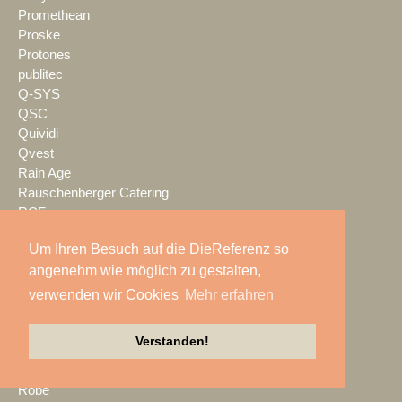
Promethean
Proske
Protones
publitec
Q-SYS
QSC
Quividi
Qvest
Rain Age
Rauschenberger Catering
RCF
RENT EVENT TEC
Um Ihren Besuch auf die DieReferenz so
rent4event
angenehm wie möglich zu gestalten,
RentalNet
Reprofil
verwenden wir Cookies
Mehr erfahren
rgb
Riedel
Verstanden!
Riedel Networks
rk Light & Sound
Robe