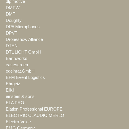
dlp motive
DMPW
DMT
Doughty
DPA Microphones
DPVT
Droneshow Alliance
DTEN
DTL LICHT GmbH
Earthworks
easescreen
edelmat.GmbH
EFM Event Logistics
Ehrgeiz
EIKI
einstein & sons
ELA PRO
Elation Professional EUROPE
ELECTRIC CLAUDIO MERLO
Electro-Voice
EMG Germany