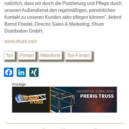
natürlich, dass wir durch die Platzierung und Pflege durch
unseren Außendienst den regelmäßigen, persönlichen
Kontakt zu unseren Kunden aktiv pflegen können", betont
Bernd Friedel, Director Sales & Marketing, Shure
Distribution GmbH.
www.shure.com
Ton
Firmen
Mikrofone
Ton-Firmen
F
Li
XI
a
n
N
Anzeige
c
k
G
e
e
b
dI
o
n
o