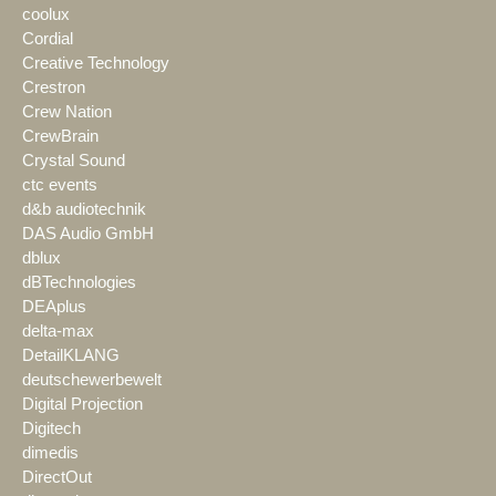
coolux
Cordial
Creative Technology
Crestron
Crew Nation
CrewBrain
Crystal Sound
ctc events
d&b audiotechnik
DAS Audio GmbH
dblux
dBTechnologies
DEAplus
delta-max
DetailKLANG
deutschewerbewelt
Digital Projection
Digitech
dimedis
DirectOut