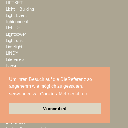
LIFTKET
Light + Building
Light Event
lightconcept
Lightlife
Lightpower
Lightronic
Limelight
LINDY
Litepanels
livewelt
LK AG
LMP
Um Ihren Besuch auf die DieReferenz so
LMP Pyrotechnik
angenehm wie möglich zu gestalten,
LOGIC media solutions
verwenden wir Cookies
Mehr erfahren
Look Solutions
loop light
Verstanden!
loud GmbH
LTH
LTT Group