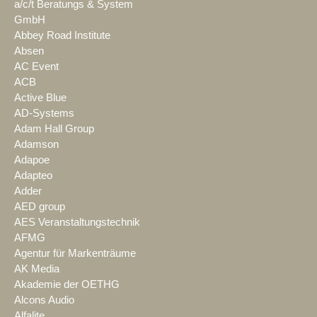
a/c/t Beratungs & System
GmbH
Abbey Road Institute
Absen
AC Event
ACB
Active Blue
AD-Systems
Adam Hall Group
Adamson
Adapoe
Adapteo
Adder
AED group
AES Veranstaltungstechnik
AFMG
Agentur für Markenträume
AK Media
Akademie der OETHG
Alcons Audio
Alfalite