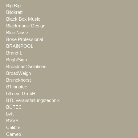
Big Rig
Bildkraft
Black Box Music
Blackmagic Design
Blue Noise
Bose Professional
BRAINPOOL
Brand-L
BrightSign
Broadcast Solutions
BroadWeigh
Brunckhorst
BT.innotec
btl next GmbH
BTL Veranstaltungstechnik
BÜTEC
bvft
BVVS
Calibre
Cameo