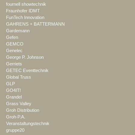
fournell showtechnik
Fraunhofer IDMT
FunTech Innovation
GAHRENS + BATTERMANN
Gardemann
Gefen
GEMCO
Genelec
George P. Johnson
Gerriets
GETEC Eventtechnik
Global Truss
GLP
GO4IT!
Grandel
Grass Valley
Groh Distribution
Groh-P.A.
Veranstaltungstechnik
gruppe20