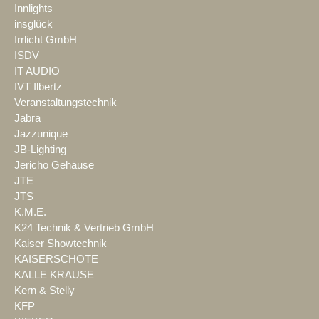
Innlights
insglück
Irrlicht GmbH
ISDV
IT AUDIO
IVT Ilbertz
Veranstaltungstechnik
Jabra
Jazzunique
JB-Lighting
Jericho Gehäuse
JTE
JTS
K.M.E.
K24 Technik & Vertrieb GmbH
Kaiser Showtechnik
KAISERSCHOTE
KALLE KRAUSE
Kern & Stelly
KFP