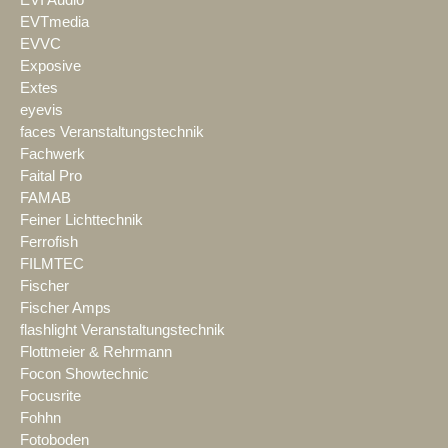
EVTmedia
EVVC
Exposive
Extes
eyevis
faces Veranstaltungstechnik
Fachwerk
Faital Pro
FAMAB
Feiner Lichttechnik
Ferrofish
FILMTEC
Fischer
Fischer Amps
flashlight Veranstaltungstechnik
Flottmeier & Rehrmann
Focon Showtechnic
Focusrite
Fohhn
Fotoboden