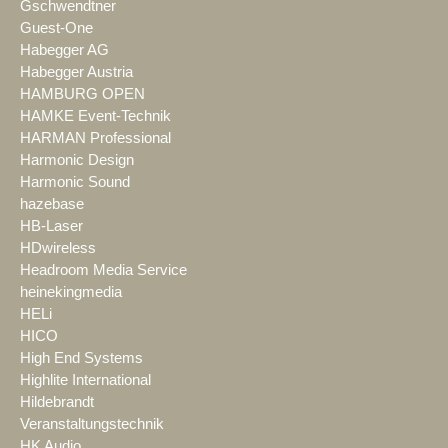
Gschwendtner
Guest-One
Habegger AG
Habegger Austria
HAMBURG OPEN
HAMKE Event-Technik
HARMAN Professional
Harmonic Design
Harmonic Sound
hazebase
HB-Laser
HDwireless
Headroom Media Service
heinekingmedia
HELi
HICO
High End Systems
Highlite International
Hildebrandt
Veranstaltungstechnik
HK Audio