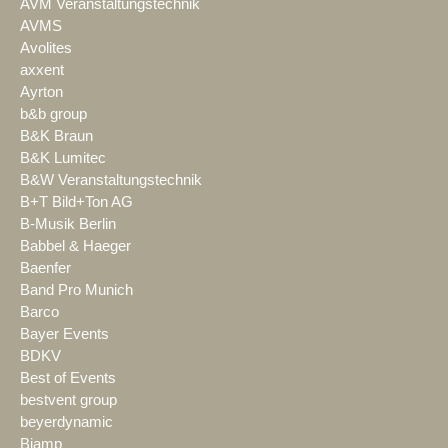
AVM Veranstaltungstechnik
AVMS
Avolites
axxent
Ayrton
b&b group
B&K Braun
B&K Lumitec
B&W Veranstaltungstechnik
B+T Bild+Ton AG
B-Musik Berlin
Babbel & Haeger
Baenfer
Band Pro Munich
Barco
Bayer Events
BDKV
Best of Events
bestvent group
beyerdynamic
Biamp