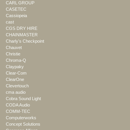
CARL GROUP
CASETEC
Cassiopeia
cast
CGS DRY HIRE
CHAINMASTER
Charly's Checkpoint
Chauvet
Christie
Chroma-Q
Claypaky
Clear-Com
ClearOne
Clevertouch
cma audio
Cobra Sound Light
CODA Audio
COMM-TEC
Computerworks
Concept Solutions