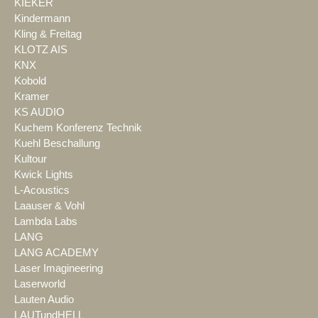
KIEKER
Kindermann
Kling & Freitag
KLOTZ AIS
KNX
Kobold
Kramer
KS AUDIO
Kuchem Konferenz Technik
Kuehl Beschallung
Kultour
Kwick Lights
L-Acoustics
Laauser & Vohl
Lambda Labs
LANG
LANG ACADEMY
Laser Imagineering
Laserworld
Lauten Audio
LAUTundHELL