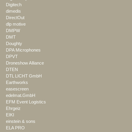
Digitech
dimedis
DirectOut
dlp motive
DMPW
DMT
Doughty
DPA Microphones
DPVT
Droneshow Alliance
DTEN
DTL LICHT GmbH
Earthworks
easescreen
edelmat.GmbH
EFM Event Logistics
Ehrgeiz
EIKI
einstein & sons
ELA PRO