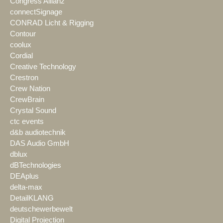
Congress Allianz
connectSignage
CONRAD Licht & Rigging
Contour
coolux
Cordial
Creative Technology
Crestron
Crew Nation
CrewBrain
Crystal Sound
ctc events
d&b audiotechnik
DAS Audio GmbH
dblux
dBTechnologies
DEAplus
delta-max
DetailKLANG
deutschewerbewelt
Digital Projection