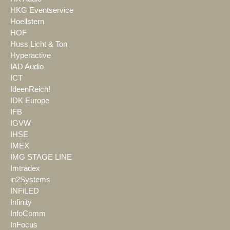
HKG Eventservice
Hoellstern
HOF
Huss Licht & Ton
Hyperactive
IAD Audio
ICT
IdeenReich!
IDK Europe
IFB
IGVW
IHSE
IMEX
IMG STAGE LINE
Imtradex
in2Systems
INFiLED
Infinity
InfoComm
InFocus