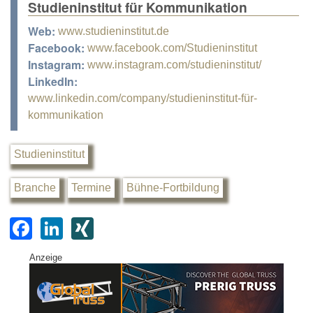
Studieninstitut für Kommunikation
Web:
www.studieninstitut.de
Facebook:
www.facebook.com/Studieninstitut
Instagram:
www.instagram.com/studieninstitut/
LinkedIn:
www.linkedin.com/company/studieninstitut-für-
kommunikation
Studieninstitut
Branche
Termine
Bühne-Fortbildung
F
Li
XI
a
n
N
Anzeige
c
k
G
e
e