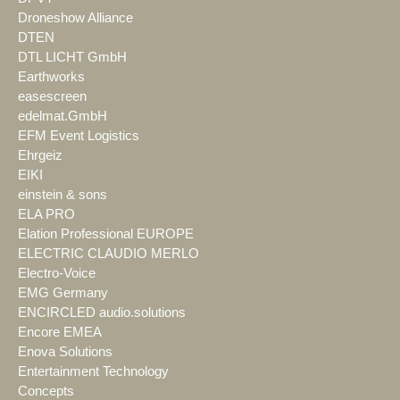
Droneshow Alliance
DTEN
DTL LICHT GmbH
Earthworks
easescreen
edelmat.GmbH
EFM Event Logistics
Ehrgeiz
EIKI
einstein & sons
ELA PRO
Elation Professional EUROPE
ELECTRIC CLAUDIO MERLO
Electro-Voice
EMG Germany
ENCIRCLED audio.solutions
Encore EMEA
Enova Solutions
Entertainment Technology
Concepts