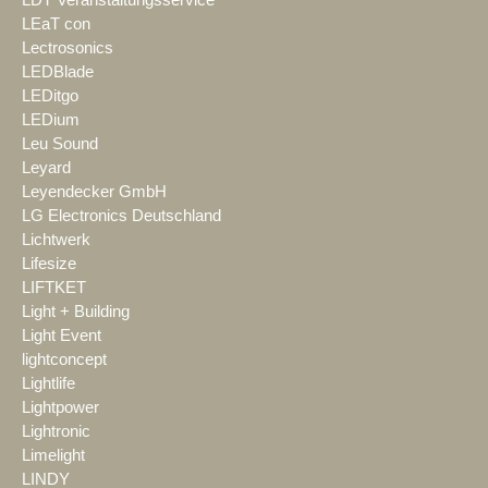
LEaT con
Lectrosonics
LEDBlade
LEDitgo
LEDium
Leu Sound
Leyard
Leyendecker GmbH
LG Electronics Deutschland
Lichtwerk
Lifesize
LIFTKET
Light + Building
Light Event
lightconcept
Lightlife
Lightpower
Lightronic
Limelight
LINDY