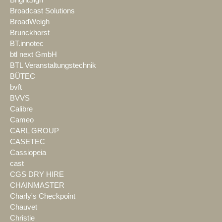
Broadcast Solutions
BroadWeigh
Brunckhorst
BT.innotec
btl next GmbH
BTL Veranstaltungstechnik
BÜTEC
bvft
BVVS
Calibre
Cameo
CARL GROUP
CASETEC
Cassiopeia
cast
CGS DRY HIRE
CHAINMASTER
Charly's Checkpoint
Chauvet
Christie