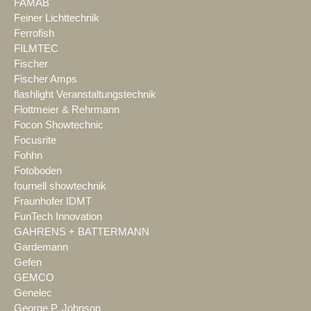
FAMAB
Feiner Lichttechnik
Ferrofish
FILMTEC
Fischer
Fischer Amps
flashlight Veranstaltungstechnik
Flottmeier & Rehrmann
Focon Showtechnic
Focusrite
Fohhn
Fotoboden
fournell showtechnik
Fraunhofer IDMT
FunTech Innovation
GAHRENS + BATTERMANN
Gardemann
Gefen
GEMCO
Genelec
George P. Johnson