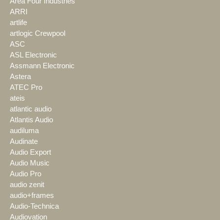
Area Four Industries
ARRI
artlife
artlogic Crewpool
ASC
ASL Electronic
Assmann Electronic
Astera
ATEC Pro
ateis
atlantic audio
Atlantis Audio
audiluma
Audinate
Audio Export
Audio Music
Audio Pro
audio zenit
audio+frames
Audio-Technica
Audiovation