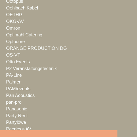
Octopus
Oehlbach Kabel
OETHG
OKG-AV
Omron
Optimahl Catering
Optocore
ORANGE PRODUCTION DG
OS-VT
Otto Events
P2 Veranstaltungstechnik
PA-Line
Palmer
PAM/events
Pan Acoustics
pan-pro
Panasonic
Party Rent
Partylöwe
Peerless-AV
perfect sound