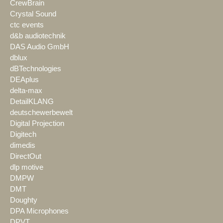
CrewBrain
Crystal Sound
ctc events
d&b audiotechnik
DAS Audio GmbH
dblux
dBTechnologies
DEAplus
delta-max
DetailKLANG
deutschewerbewelt
Digital Projection
Digitech
dimedis
DirectOut
dlp motive
DMPW
DMT
Doughty
DPA Microphones
DPVT