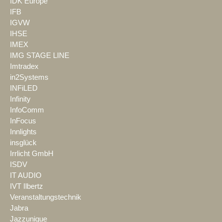
IDK Europe
IFB
IGVW
IHSE
IMEX
IMG STAGE LINE
Imtradex
in2Systems
INFiLED
Infinity
InfoComm
InFocus
Innlights
insglück
Irrlicht GmbH
ISDV
IT AUDIO
IVT Ilbertz
Veranstaltungstechnik
Jabra
Jazzunique