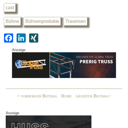
cast
Bühne
Bühnenprodukte
Traversen
F
Li
XI
a
n
N
Anzeige
c
k
G
e
e
b
dI
o
n
o
< vorheriger Beitrag
Home
nächster Beitrag>
k
Anzeige