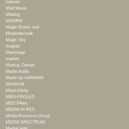
macom
Mad Music
Mäding
MADRIX
Magic Event- und
Medientechnik
Magic Sky
magnid
Mainstage
marbet
Markus Zehner
Martin Audio
Martin by HARMAN
MAXHUB
Maxin10sity
MBN-PROLED
MDS PAtec
MEDIA IN RES
Media Resource Group
MEDIA SPECTRUM
MediaLantic