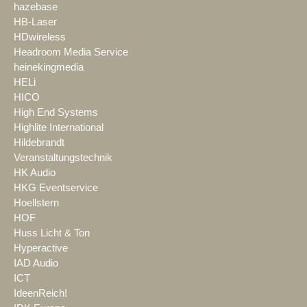
hazebase
HB-Laser
HDwireless
Headroom Media Service
heinekingmedia
HELi
HICO
High End Systems
Highlite International
Hildebrandt
Veranstaltungstechnik
HK Audio
HKG Eventservice
Hoellstern
HOF
Huss Licht & Ton
Hyperactive
IAD Audio
ICT
IdeenReich!