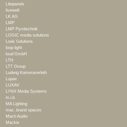
Litepanels
livewelt
LK AG
LMP
LMP Pyrotechnik
LOGIC media solutions
Look Solutions
loop light
loud GmbH
LTH
LTT Group
Ludwig Kameraverleih
Lupax
LUXAV
LYNX Media Systems
m.i.b
MA Lighting
mac. brand spaces
Mach Audio
Mackie