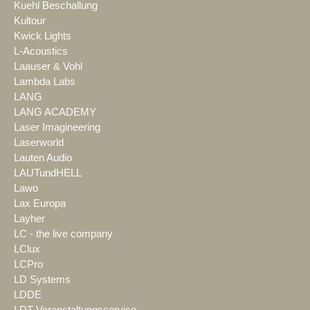
Kuehl Beschallung
Kultour
Kwick Lights
L-Acoustics
Laauser & Vohl
Lambda Labs
LANG
LANG ACADEMY
Laser Imagineering
Laserworld
Lauten Audio
LAUTundHELL
Lawo
Lax Europa
Layher
LC - the live company
LClux
LCPro
LD Systems
LDDE
LDT Veranstaltungsservice