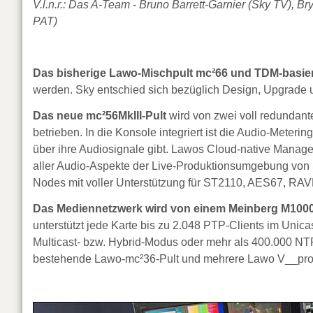
V.l.n.r.: Das A-Team - Bruno Barrett-Garnier (Sky TV), 
PAT)
Das bisherige Lawo-Mischpult mc²66 und TDM-basie
werden. Sky entschied sich bezüglich Design, Upgrade 
Das neue mc²56MkIII-Pult
wird von zwei voll redunda
betrieben. In die Konsole integriert ist die Audio-Mete
über ihre Audiosignale gibt. Lawos Cloud-native Manag
aller Audio-Aspekte der Live-Produktionsumgebung von
Nodes mit voller Unterstützung für ST2110, AES67, 
Das Mediennetzwerk wird von einem Meinberg M1000 
unterstützt jede Karte bis zu 2.048 PTP-Clients im Un
Multicast- bzw. Hybrid-Modus oder mehr als 400.000 NT
bestehende Lawo-mc²36-Pult und mehrere Lawo V__pro8 