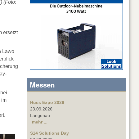
) (Foto:
 ersetzt
n Lawo
erblick
icherung
ay-
Messen
bei
 im
Huss Expo 2026
23.09.2026
rt.
Langenau
mehr ...
S14 Solutions Day