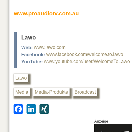
www.proaudiotv.com.au
Lawo
Web:
www.lawo.com
Facebook:
www.facebook.com/welcome.to.lawo
YouTube:
www.youtube.com/user/WelcomeToLawo
Lawo
Media
Media-Produkte
Broadcast
F
Li
XI
a
n
N
Anzeige
c
k
G