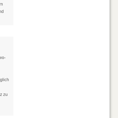
rn
nd
wo-
glich
z zu