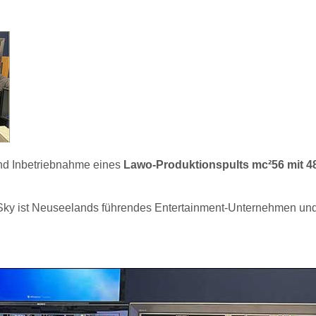
und Inbetriebnahme eines
Lawo-Produktionspults mc²56 mit 4
ky ist Neuseelands führendes Entertainment-Unternehmen un