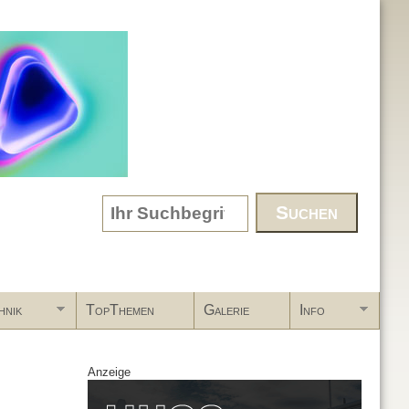
Search form
hnik
TopThemen
Galerie
Info
Anzeige