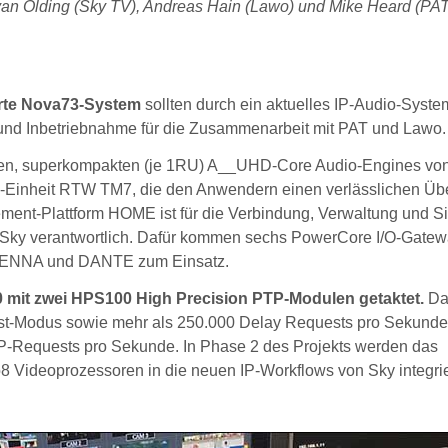
Bryan Olding (Sky TV), Andreas Hain (Lawo) und Mike Heard (PAT
rte Nova73-System
sollten durch ein aktuelles IP-Audio-System
und Inbetriebnahme für die Zusammenarbeit mit PAT und Lawo.
nten, superkompakten (je 1RU) A__UHD-Core Audio-Engines vo
ring-Einheit RTW TM7, die den Anwendern einen verlässlichen Üb
ement-Plattform HOME ist für die Verbindung, Verwaltung und S
 Sky verantwortlich. Dafür kommen sechs PowerCore I/O-Gatew
RAVENNA und DANTE zum Einsatz.
mit zwei HPS100 High Precision PTP-Modulen getaktet.
Da
icast-Modus sowie mehr als 250.000 Delay Requests pro Sekunde
P-Requests pro Sekunde. In Phase 2 des Projekts werden das
Videoprozessoren in die neuen IP-Workflows von Sky integrie