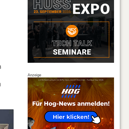
8
Anzeige
d