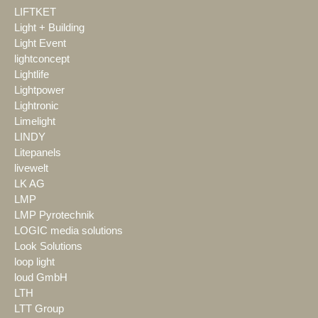
LIFTKET
Light + Building
Light Event
lightconcept
Lightlife
Lightpower
Lightronic
Limelight
LINDY
Litepanels
livewelt
LK AG
LMP
LMP Pyrotechnik
LOGIC media solutions
Look Solutions
loop light
loud GmbH
LTH
LTT Group