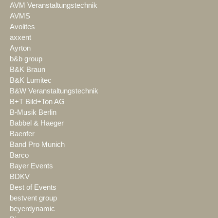
AVM Veranstaltungstechnik
AVMS
Avolites
axxent
Ayrton
b&b group
B&K Braun
B&K Lumitec
B&W Veranstaltungstechnik
B+T Bild+Ton AG
B-Musik Berlin
Babbel & Haeger
Baenfer
Band Pro Munich
Barco
Bayer Events
BDKV
Best of Events
bestvent group
beyerdynamic