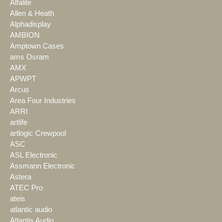
Alfalite
Allen & Heath
Alphadisplay
AMBION
Amptown Cases
ams Osram
AMX
APWPT
Arcus
Area Four Industries
ARRI
artlife
artlogic Crewpool
ASC
ASL Electronic
Assmann Electronic
Astera
ATEC Pro
ateis
atlantic audio
Atlantis Audio