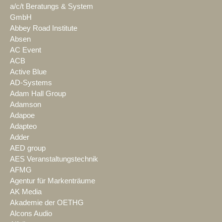
a/c/t Beratungs & System
GmbH
Abbey Road Institute
Absen
AC Event
ACB
Active Blue
AD-Systems
Adam Hall Group
Adamson
Adapoe
Adapteo
Adder
AED group
AES Veranstaltungstechnik
AFMG
Agentur für Markenträume
AK Media
Akademie der OETHG
Alcons Audio