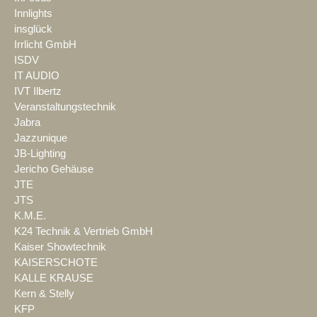
Innlights
insglück
Irrlicht GmbH
ISDV
IT AUDIO
IVT Ilbertz
Veranstaltungstechnik
Jabra
Jazzunique
JB-Lighting
Jericho Gehäuse
JTE
JTS
K.M.E.
K24 Technik & Vertrieb GmbH
Kaiser Showtechnik
KAISERSCHOTE
KALLE KRAUSE
Kern & Stelly
KFP