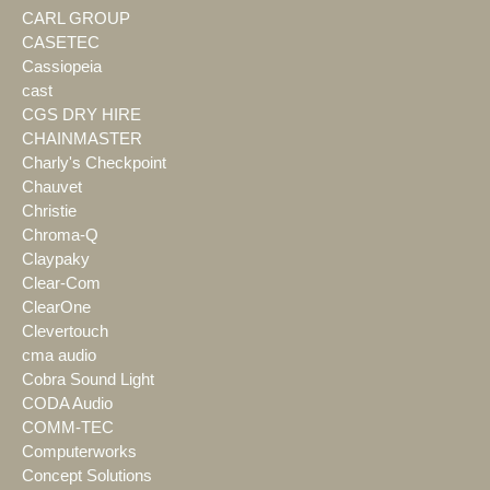
CARL GROUP
CASETEC
Cassiopeia
cast
CGS DRY HIRE
CHAINMASTER
Charly's Checkpoint
Chauvet
Christie
Chroma-Q
Claypaky
Clear-Com
ClearOne
Clevertouch
cma audio
Cobra Sound Light
CODA Audio
COMM-TEC
Computerworks
Concept Solutions