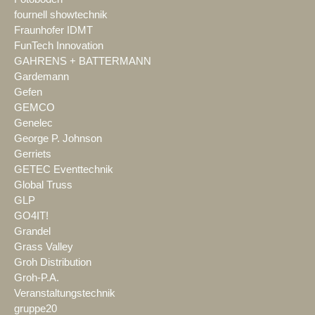
fournell showtechnik
Fraunhofer IDMT
FunTech Innovation
GAHRENS + BATTERMANN
Gardemann
Gefen
GEMCO
Genelec
George P. Johnson
Gerriets
GETEC Eventtechnik
Global Truss
GLP
GO4IT!
Grandel
Grass Valley
Groh Distribution
Groh-P.A.
Veranstaltungstechnik
gruppe20