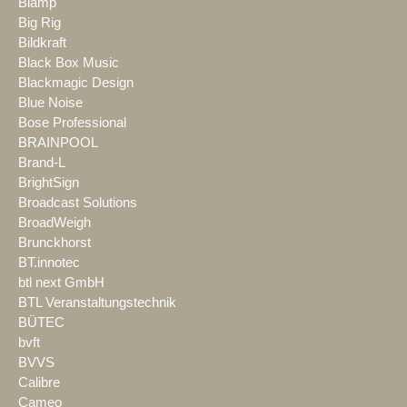
Biamp
Big Rig
Bildkraft
Black Box Music
Blackmagic Design
Blue Noise
Bose Professional
BRAINPOOL
Brand-L
BrightSign
Broadcast Solutions
BroadWeigh
Brunckhorst
BT.innotec
btl next GmbH
BTL Veranstaltungstechnik
BÜTEC
bvft
BVVS
Calibre
Cameo