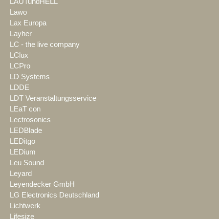
LAUTundHELL
Lawo
Lax Europa
Layher
LC - the live company
LClux
LCPro
LD Systems
LDDE
LDT Veranstaltungsservice
LEaT con
Lectrosonics
LEDBlade
LEDitgo
LEDium
Leu Sound
Leyard
Leyendecker GmbH
LG Electronics Deutschland
Lichtwerk
Lifesize