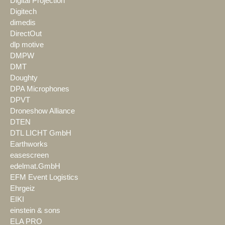
Digital Projection
Digitech
dimedis
DirectOut
dlp motive
DMPW
DMT
Doughty
DPA Microphones
DPVT
Droneshow Alliance
DTEN
DTL LICHT GmbH
Earthworks
easescreen
edelmat.GmbH
EFM Event Logistics
Ehrgeiz
EIKI
einstein & sons
ELA PRO