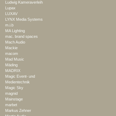
Ludwig Kameraverleih
Lupax
LUXAV
LYNX Media Systems
m.i.b
MA Lighting
mac. brand spaces
Mach Audio
Mackie
macom
Mad Music
Mäding
MADRIX
Magic Event- und
Medientechnik
Magic Sky
magnid
Mainstage
marbet
Markus Zehner