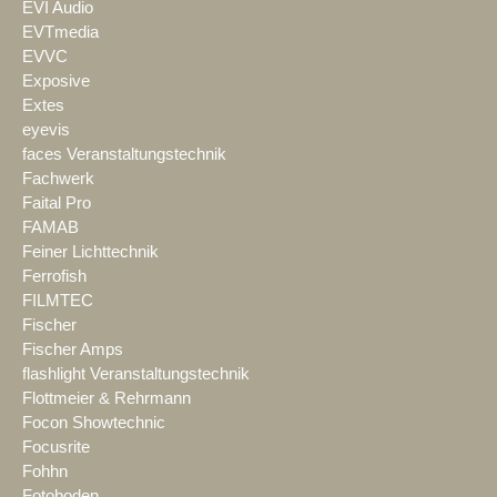
EVI Audio
EVTmedia
EVVC
Exposive
Extes
eyevis
faces Veranstaltungstechnik
Fachwerk
Faital Pro
FAMAB
Feiner Lichttechnik
Ferrofish
FILMTEC
Fischer
Fischer Amps
flashlight Veranstaltungstechnik
Flottmeier & Rehrmann
Focon Showtechnic
Focusrite
Fohhn
Fotoboden