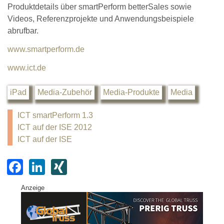
Produktdetails über smartPerform betterSales sowie
Videos, Referenzprojekte und Anwendungsbeispiele
abrufbar.
www.smartperform.de
www.ict.de
iPad
Media-Zubehör
Media-Produkte
Media
ICT smartPerform 1.3
ICT auf der ISE 2012
ICT auf der ISE
F
Li
XI
a
n
N
Anzeige
c
k
G
e
e