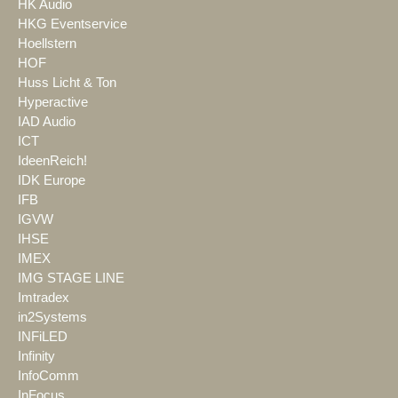
HK Audio
HKG Eventservice
Hoellstern
HOF
Huss Licht & Ton
Hyperactive
IAD Audio
ICT
IdeenReich!
IDK Europe
IFB
IGVW
IHSE
IMEX
IMG STAGE LINE
Imtradex
in2Systems
INFiLED
Infinity
InfoComm
InFocus