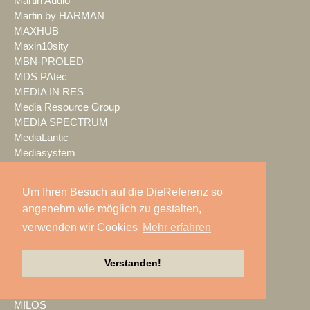
Martin Audio
Martin by HARMAN
MAXHUB
Maxin10sity
MBN-PROLED
MDS PAtec
MEDIA IN RES
Media Resource Group
MEDIA SPECTRUM
MediaLantic
Mediasystem
MEDIA|tek
MEEVI-rent
Um Ihren Besuch auf die DieReferenz so
Mega Audio
angenehm wie möglich zu gestalten,
Megaforce
verwenden wir Cookies
Mehr erfahren
MEGATECH
Merging Technologies
Mersive
Verstanden!
Meyer Sound
Miet-pa
MILOS